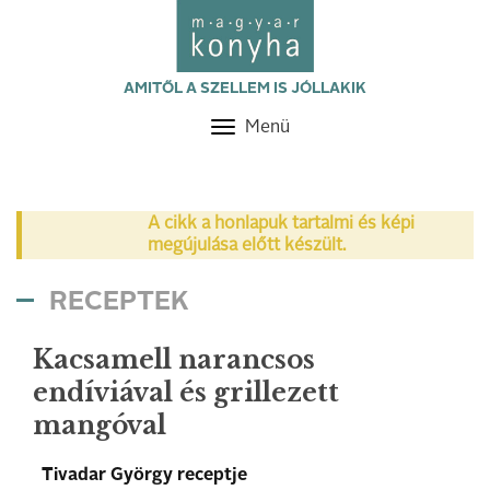
AMITŐL A SZELLEM IS JÓLLAKIK
Menü
Toggle
navigation
A cikk a honlapuk tartalmi és képi
megújulása előtt készült.
RECEPTEK
Kacsamell narancsos
endíviával és grillezett
mangóval
Tivadar György receptje