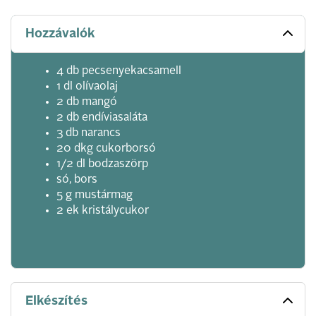
Hozzávalók
4 db pecsenyekacsamell
1 dl olívaolaj
2 db mangó
2 db endíviasaláta
3 db narancs
20 dkg cukorborsó
1/2 dl bodzaszörp
só, bors
5 g mustármag
2 ek kristálycukor
Elkészítés