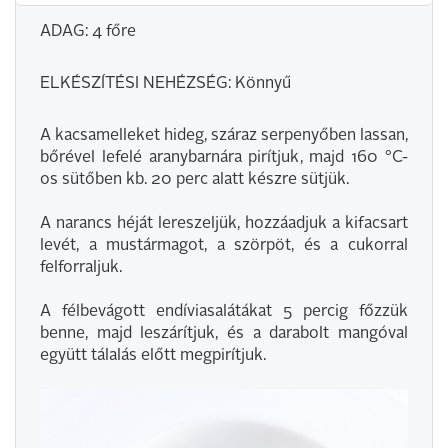
ADAG: 4 főre
ELKÉSZÍTÉSI NEHÉZSÉG: Könnyű
A kacsamelleket hideg, száraz serpenyőben lassan,
bőrével lefelé aranybarnára pirítjuk, majd 160 °C-
os sütőben kb. 20 perc alatt készre sütjük.
A narancs héját lereszeljük, hozzáadjuk a kifacsart
levét, a mustármagot, a szörpöt, és a cukorral
felforraljuk.
A félbevágott endíviasalátákat 5 percig főzzük
benne, majd leszárítjuk, és a darabolt mangóval
együtt tálalás előtt megpirítjuk.