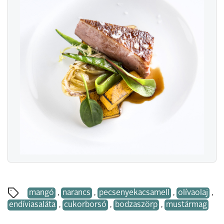
mangó
,
narancs
,
pecsenyekacsamell
,
olívaolaj
,
endíviasaláta
,
cukorborsó
,
bodzaszörp
,
mustármag