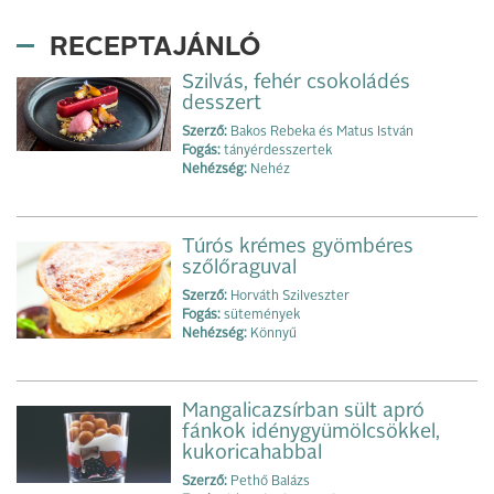
RECEPTAJÁNLÓ
Szilvás, fehér csokoládés
desszert
Szerző:
Bakos Rebeka és Matus István
Fogás:
tányérdesszertek
Nehézség:
Nehéz
Túrós krémes gyömbéres
szőlőraguval
Szerző:
Horváth Szilveszter
Fogás:
sütemények
Nehézség:
Könnyű
Mangalicazsírban sült apró
fánkok idénygyümölcsökkel,
kukoricahabbal
Szerző:
Pethő Balázs