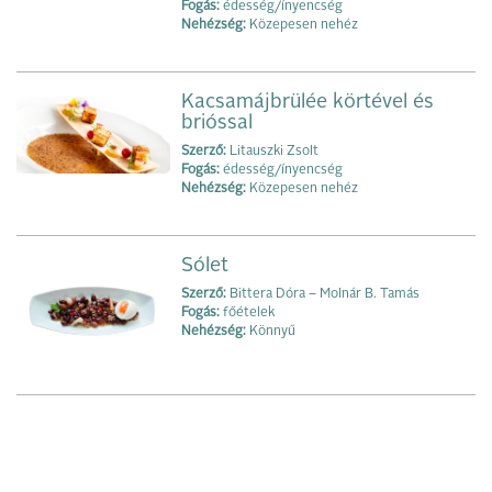
Fogás:
édesség/ínyencség
Nehézség:
Közepesen nehéz
Kacsamájbrülée körtével és
brióssal
Szerző:
Litauszki Zsolt
Fogás:
édesség/ínyencség
Nehézség:
Közepesen nehéz
Sólet
Szerző:
Bittera Dóra – Molnár B. Tamás
Fogás:
főételek
Nehézség:
Könnyű