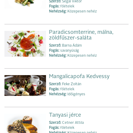
Szerző:
Segal Viktor
Fogás:
főételek
Nehézség:
Közepesen nehéz
Paradicsomterrine, málna,
zöldfűszer-saláta
Szerző:
Barna Ádám
Fogás:
savanyúság
Nehézség:
Közepesen nehéz
Mangalicapofa Kedvessy
Szerző:
Feke Zoltán
Fogás:
főételek
Nehézség:
Időigényes
Tanyasi jérce
Szerző:
Cetner Attila
Fogás:
főételek
Nehézség:
Közepesen nehéz