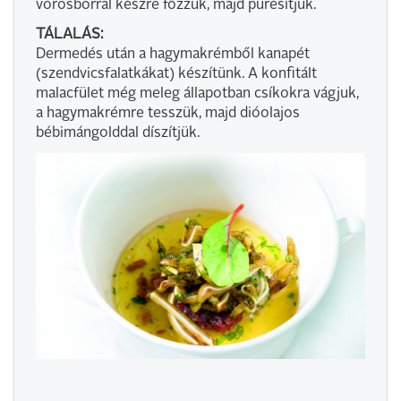
vörösborral készre főzzük, majd pürésítjük.
TÁLALÁS:
Dermedés után a hagymakrémből kanapét
(szendvicsfalatkákat) készítünk. A konfitált
malacfület még meleg állapotban csíkokra vágjuk,
a hagymakrémre tesszük, majd dióolajos
bébimángolddal díszítjük.