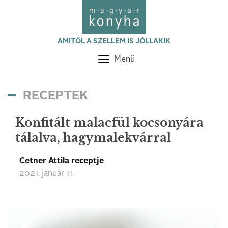
AMITŐL A SZELLEM IS JÓLLAKIK
Menü
Toggle
navigation
RECEPTEK
Konfitált malacfül kocsonyára
tálalva, hagymalekvárral
Cetner Attila receptje
2021. január 11.