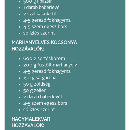
500 g libazsír
1 darab babérlevél
2 szál kakukkfű
4-5 gerezd fokhagyma
4-5 szem egész bors
só ízlés szerint
MARHANYELVES KOCSONYA
HOZZÁVALÓK:
600 g sertésköröm
200 g füstölt marhanyelv
4-5 gerezd fokhagyma
150 g sárgarépa
50 g zöldség
50 g zeller
2 darab babérlevél
4-5 szem egész bors
só ízlés szerint
HAGYMALEKVÁR
HOZZÁVALÓK: