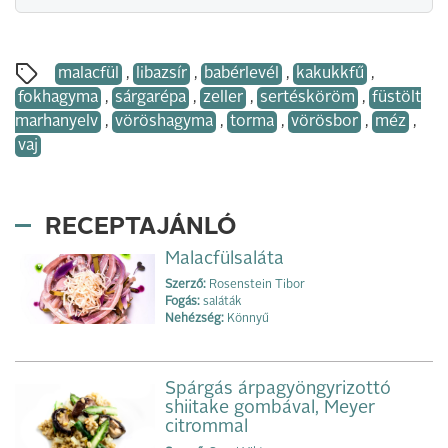
malacfül
,
libazsír
,
babérlevél
,
kakukkfű
,
fokhagyma
,
sárgarépa
,
zeller
,
sertésköröm
,
füstölt
marhanyelv
,
vöröshagyma
,
torma
,
vörösbor
,
méz
,
vaj
RECEPTAJÁNLÓ
Malacfülsaláta
Szerző:
Rosenstein Tibor
Fogás:
saláták
Nehézség:
Könnyű
Spárgás árpagyöngyrizottó
shiitake gombával, Meyer
citrommal