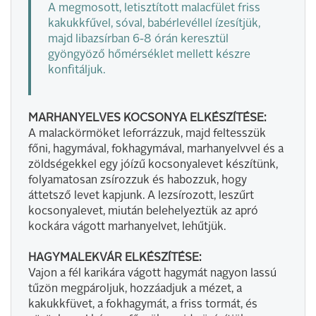
A megmosott, letisztított malacfület friss
kakukkfűvel, sóval, babérlevéllel ízesítjük,
majd libazsírban 6-8 órán keresztül
gyöngyöző hőmérséklet mellett készre
konfitáljuk.
MARHANYELVES KOCSONYA ELKÉSZÍTÉSE:
A malackörmöket leforrázzuk, majd feltesszük
főni, hagymával, fokhagymával, marhanyelvvel és a
zöldségekkel egy jóízű kocsonyalevet készítünk,
folyamatosan zsírozzuk és habozzuk, hogy
áttetsző levet kapjunk. A lezsírozott, leszűrt
kocsonyalevet, miután belehelyeztük az apró
kockára vágott marhanyelvet, lehűtjük.
HAGYMALEKVÁR ELKÉSZÍTÉSE:
Vajon a fél karikára vágott hagymát nagyon lassú
tűzön megpároljuk, hozzáadjuk a mézet, a
kakukkfüvet, a fokhagymát, a friss tormát, és