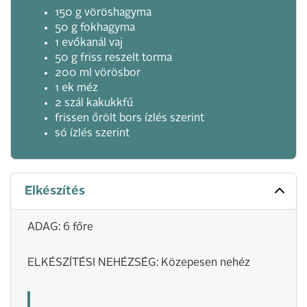
150 g vöröshagyma
50 g fokhagyma
1 evőkanál vaj
50 g friss reszelt torma
200 ml vörösbor
1 ek méz
2 szál kakukkfű
frissen őrölt bors ízlés szerint
só ízlés szerint
Elkészítés
ADAG: 6 főre
ELKÉSZÍTÉSI NEHÉZSÉG: Közepesen nehéz