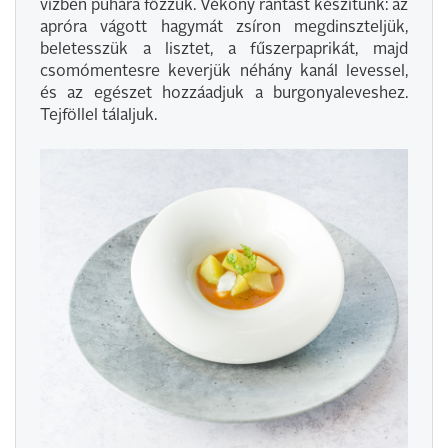
vízben puhára főzzük. Vékony rántást készítünk: az
apróra vágott hagymát zsíron megdinszteljük,
beletesszük a lisztet, a fűszerpaprikát, majd
csomómentesre keverjük néhány kanál levessel,
és az egészet hozzáadjuk a burgonyaleveshez.
Tejföllel tálaljuk.