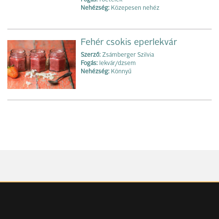
Fogás:
főételek
Nehézség:
Közepesen nehéz
Fehér csokis eperlekvár
Szerző:
Zsámberger Szilvia
Fogás:
lekvár/dzsem
Nehézség:
Könnyű