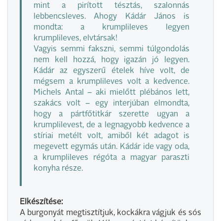
mint a pirított tésztás, szalonnás
lebbencsleves. Ahogy Kádár János is
mondta: a krumplileves legyen
krumplileves, elvtársak!
Vagyis semmi fakszni, semmi túlgondolás
nem kell hozzá, hogy igazán jó legyen.
Kádár az egyszerű ételek híve volt, de
mégsem a krumplileves volt a kedvence.
Michels Antal – aki mielőtt plébános lett,
szakács volt – egy interjúban elmondta,
hogy a pártfőtitkár szerette ugyan a
krumplilevest, de a legnagyobb kedvence a
stíriai metélt volt, amiből két adagot is
megevett egymás után. Kádár ide vagy oda,
a krumplileves régóta a magyar paraszti
konyha része.
Elkészítése:
A burgonyát megtisztítjuk, kockákra vágjuk és sós