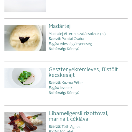
Madártej
Madrátej éttermi szakácsoknak (is)
Szerző:
Palotai Csaba
Fogás:
édesség/ínyencség
Nehézség:
Könnyű
Gesztenyekrémleves, füstölt
kecskesajt
Szerző:
Kozma Péter
Fogás:
levesek
Nehézség:
Könnyű
Libamellgersli rizottóval,
marinált céklával
Szerző:
Tóth Ágnes