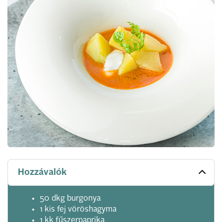
Hozzávalók
50 dkg burgonya
1 kis fej vöröshagyma
1 kk fűszerpaprika