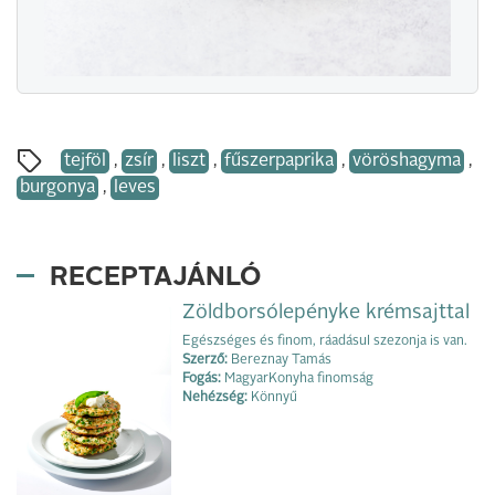
tejföl
,
zsír
,
liszt
,
fűszerpaprika
,
vöröshagyma
,
burgonya
,
leves
RECEPTAJÁNLÓ
Zöldborsólepényke krémsajttal
Egészséges és finom, ráadásul szezonja is van.
Szerző:
Bereznay Tamás
Fogás:
MagyarKonyha finomság
Nehézség:
Könnyű