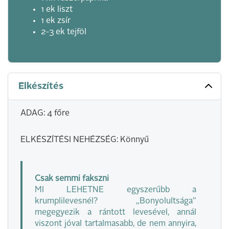
1 ek liszt
1 ek zsír
2-3 ek tejföl
Elkészítés
ADAG: 4 főre
ELKÉSZÍTÉSI NEHÉZSÉG: Könnyű
Csak semmi fakszni
MI LEHETNE egyszerűbb a
krumplilevesnél? „Bonyolultsága”
megegyezik a rántott levesével, annál
viszont jóval tartalmasabb, de nem annyira,