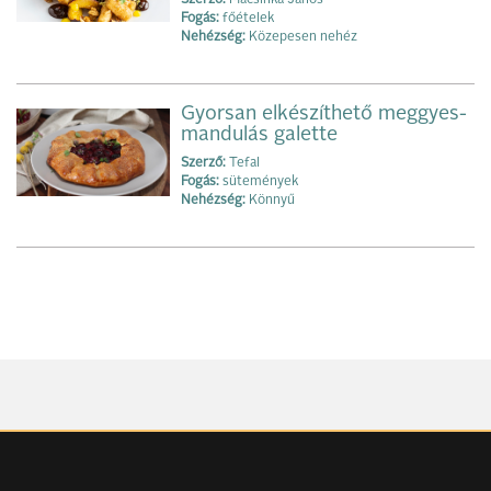
Szerző:
Macsinka János
Fogás:
főételek
Nehézség:
Közepesen nehéz
Gyorsan elkészíthető meggyes-
mandulás galette
Szerző:
Tefal
Fogás:
sütemények
Nehézség:
Könnyű