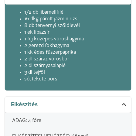
1/2 db libamellfilé
16 dkg párolt jázmin rizs
8 db tenyérnyi szőlőlevél
1 ek libazsír
1 fej közepes vöröshagyma
2 gerezd fokhagyma
1 kk édes fűszerpaprika
2 dl száraz vörösbor
2 dl szárnyasalaplé
3 dl tejföl
só, fekete bors
Elkészítés
ADAG: 4 főre