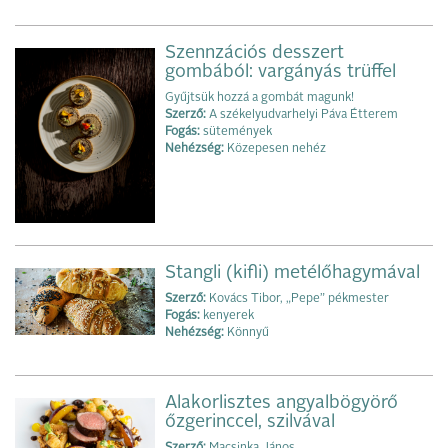
Szennzációs desszert
gombából: vargányás trüffel
Gyűjtsük hozzá a gombát magunk!
Szerző:
A székelyudvarhelyi Páva Étterem
Fogás:
sütemények
Nehézség:
Közepesen nehéz
Stangli (kifli) metélőhagymával
Szerző:
Kovács Tibor, „Pepe” pékmester
Fogás:
kenye‌rek
Nehézség:
Könnyű
Alakorlisztes angyalbögyörő
őzgerinccel, szilvával