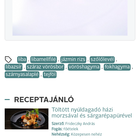
liba
,
libamellfilé
,
jázmin rizs
,
szőlőlevél
,
libazsír
,
száraz vörösbor
,
vöröshagyma
,
fokhagyma
,
szárnyasalaplé
,
tejföl
RECEPTAJÁNLÓ
Töltött nyúldagadó házi
morzsával és sárgarépapürével
Szerző:
Frideczky András
Fogás:
főételek
Nehézség:
Közepesen nehéz