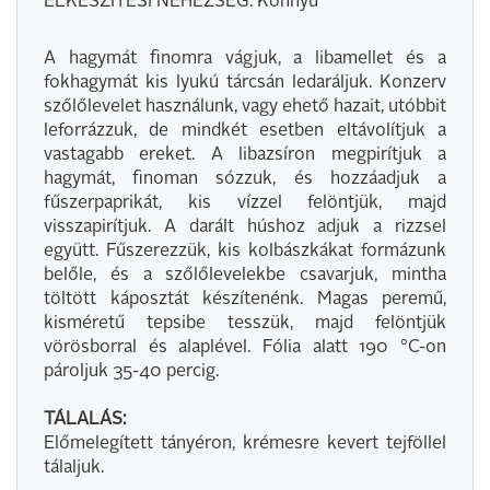
ELKÉSZÍTÉSI NEHÉZSÉG: Könnyű
A hagymát finomra vágjuk, a libamellet és a
fokhagymát kis lyukú tárcsán ledaráljuk. Konzerv
szőlőlevelet használunk, vagy ehető hazait, utóbbit
leforrázzuk, de mindkét esetben eltávolítjuk a
vastagabb ereket. A libazsíron megpirítjuk a
hagymát, finoman sózzuk, és hozzáadjuk a
fűszerpaprikát, kis vízzel felöntjük, majd
visszapirítjuk. A darált húshoz adjuk a rizzsel
együtt. Fűszerezzük, kis kolbászkákat formázunk
belőle, és a szőlőlevelekbe csavarjuk, mintha
töltött káposztát készítenénk. Magas peremű,
kisméretű tepsibe tesszük, majd felöntjük
vörösborral és alaplével. Fólia alatt 190 °C-on
pároljuk 35-40 percig.
TÁLALÁS:
Előmelegített tányéron, krémesre kevert tejföllel
tálaljuk.