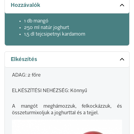
Hozzávalók
1 db mangó
250 ml natúr joghurt
1,5 dl tejcsipetnyi kardamom
Elkészítés
ADAG: 2 főre
ELKÉSZÍTÉSI NEHÉZSÉG: Könnyű
A mangót meghámozzuk, felkockázzuk, és
összeturmixoljuk a joghurttal és a tejjel.