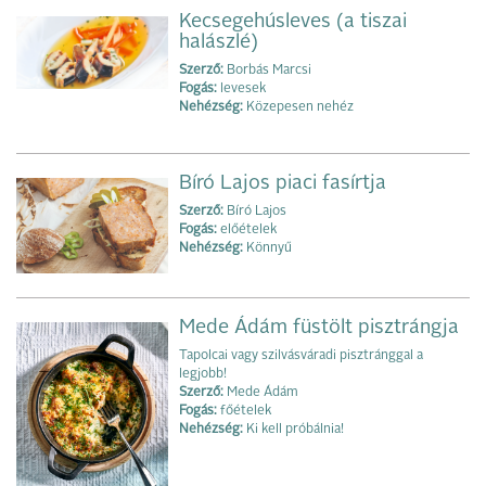
Kecsegehúsleves (a tiszai
halászlé)
Szerző:
Borbás Marcsi
Fogás:
levesek
Nehézség:
Közepesen nehéz
Bíró Lajos piaci fasírtja
Szerző:
Bíró Lajos
Fogás:
előételek
Nehézség:
Könnyű
Mede Ádám füstölt pisztrángja
Tapolcai vagy szilvásváradi pisztránggal a
legjobb!
Szerző:
Mede Ádám
Fogás:
főételek
Nehézség:
Ki kell próbálnia!