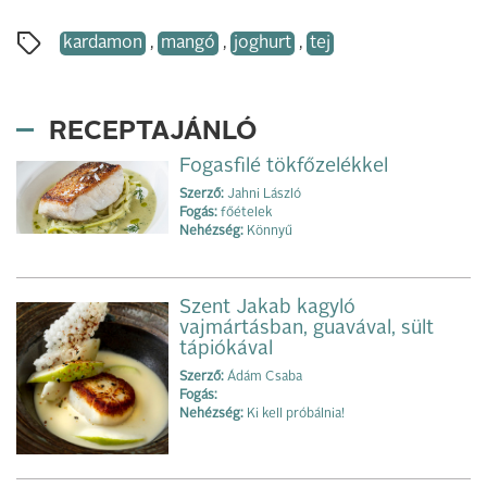
kardamon
,
mangó
,
joghurt
,
tej
RECEPTAJÁNLÓ
Fogasfilé tökfőzelékkel
Szerző:
Jahni László
Fogás:
főételek
Nehézség:
Könnyű
Szent Jakab kagyló
vajmártásban, guavával, sült
tápiókával
Szerző:
Ádám Csaba
Fogás:
Nehézség:
Ki kell próbálnia!