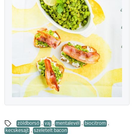
zöldborsó
,
vaj
,
mentalevél
,
biocitrom
,
kecskesajt
,
szeletelt bacon