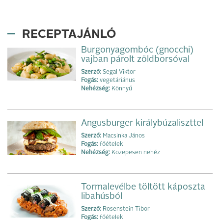
RECEPTAJÁNLÓ
Burgonyagombóc (gnocchi)
vajban párolt zöldborsóval
Szerző:
Segal Viktor
Fogás:
vegetáriánus
Nehézség:
Könnyű
Angusburger királybúzaliszttel
Szerző:
Macsinka János
Fogás:
főételek
Nehézség:
Közepesen nehéz
Tormalevélbe töltött káposzta
libahúsból
Szerző:
Rosenstein Tibor
Fogás:
főételek