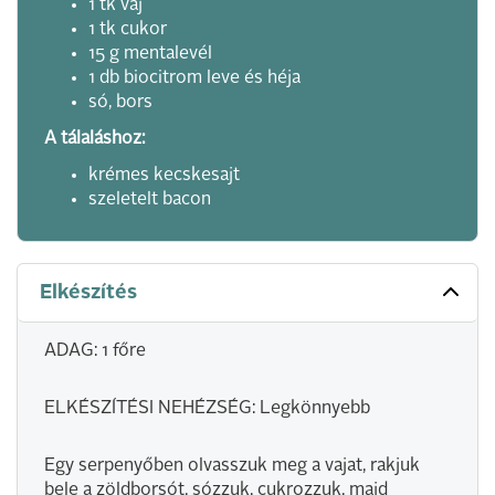
1 tk vaj
1 tk cukor
15 g mentalevél
1 db biocitrom leve és héja
só, bors
A tálaláshoz:
krémes kecskesajt
szeletelt bacon
Elkészítés
ADAG: 1 főre
ELKÉSZÍTÉSI NEHÉZSÉG: Legkönnyebb
Egy serpenyőben olvasszuk meg a vajat, rakjuk
bele a zöldborsót, sózzuk, cukrozzuk, majd