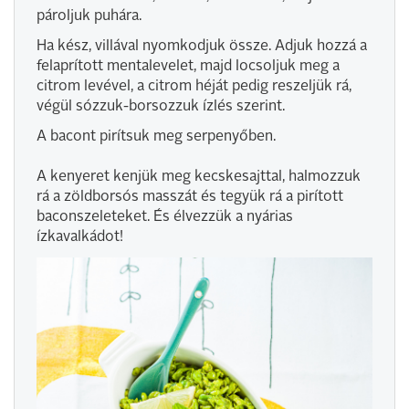
pároljuk puhára.
Ha kész, villával nyomkodjuk össze. Adjuk hozzá a
felaprított mentalevelet, majd locsoljuk meg a
citrom levével, a citrom héját pedig reszeljük rá,
végül sózzuk-borsozzuk ízlés szerint.
A bacont pirítsuk meg serpenyőben.
A kenyeret kenjük meg kecskesajttal, halmozzuk
rá a zöldborsós masszát és tegyük rá a pirított
baconszeleteket. És élvezzük a nyárias
ízkavalkádot!