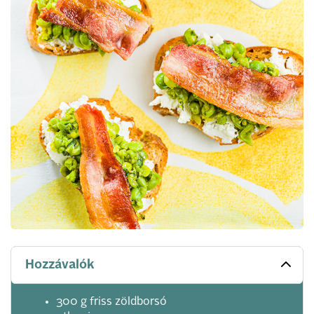
Hozzávalók
300 g friss zöldborsó