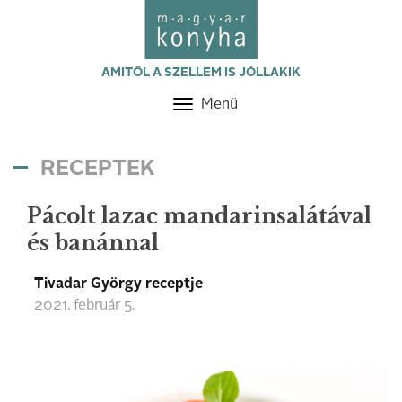
AMITŐL A SZELLEM IS JÓLLAKIK
Menü
Toggle
navigation
RECEPTEK
Pácolt lazac mandarinsalátával
és banánnal
Tivadar György receptje
2021. február 5.