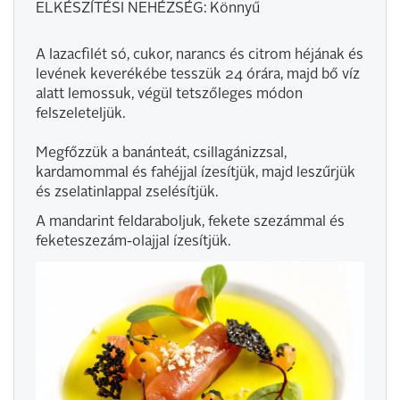
ELKÉSZÍTÉSI NEHÉZSÉG: Könnyű
A lazacfilét só, cukor, narancs és citrom héjának és
levének keverékébe tesszük 24 órára, majd bő víz
alatt lemossuk, végül tetszőleges módon
felszeleteljük.
Megfőzzük a banánteát, csillagánizzsal,
kardamommal és fahéjjal ízesítjük, majd leszűrjük
és zselatinlappal zselésítjük.
A mandarint feldaraboljuk, fekete szezámmal és
feketeszezám-olajjal ízesítjük.