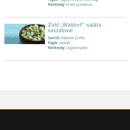
Fogás:
MagyarKonyha finomság
Nehézség:
Ki kell próbálnia!
Zöld „Waldorf”-saláta
vaszabival
Szerző:
Nábelek Zsófia
Fogás:
saláták
Nehézség:
Legkönnyebb