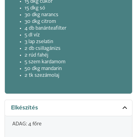
15 dkg cukor
15 dkg só
30 dkg narancs
30 dkg citrom
4 db banánteafilter
5 dl víz
3 lap zselatin
2 db csillagánizs
2 rúd fahéj
5 szem kardamom
50 dkg mandarin
2 tk szezámolaj
Elkészítés
ADAG: 4 főre