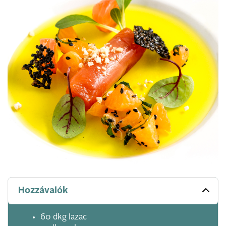
Hozzávalók
60 dkg lazac