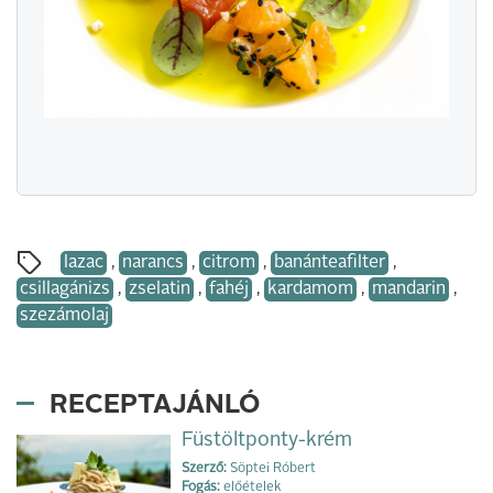
lazac
,
narancs
,
citrom
,
banánteafilter
,
csillagánizs
,
zselatin
,
fahéj
,
kardamom
,
mandarin
,
szezámolaj
RECEPTAJÁNLÓ
Füstöltponty-krém
Szerző:
Söptei Róbert
Fogás:
előételek