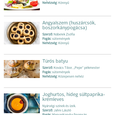
Nehézség:
Könnyű
Angyalszem (huszárcsók,
boszorkánypogácsa)
Szerző:
Nábelek Zsófia
Fogás:
sütemények
Nehézség:
Könnyű
Túrós batyu
Szerző:
Kovács Tibor, „Pepe” pékmester
Fogás:
sütemények
Nehézség:
Közepesen nehéz
Joghurtos, hideg sültpaprika-
krémleves
Nyárvégi színek és ízek.
Szerző:
Jahni László