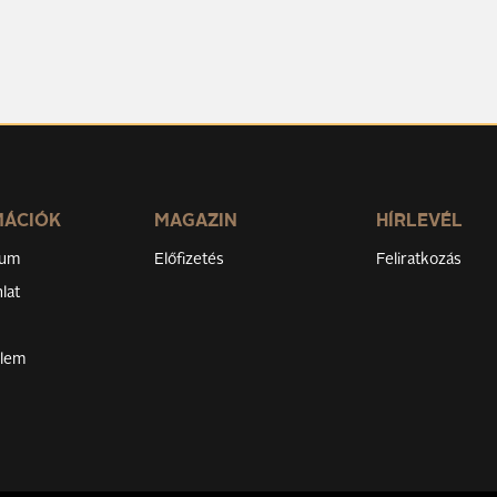
MÁCIÓK
MAGAZIN
HÍRLEVÉL
zum
Előfizetés
Feliratkozás
lat
elem