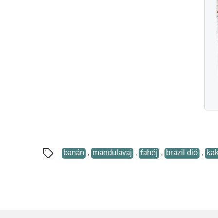
banán
,
mandulavaj
,
fahéj
,
brazil dió
,
ka