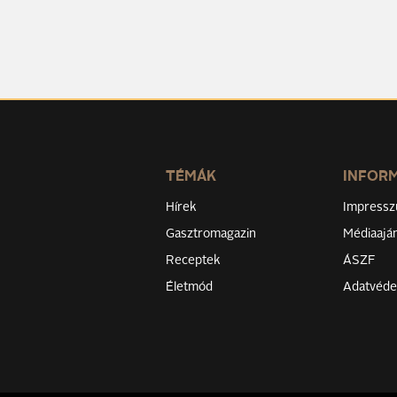
TÉMÁK
INFOR
Hírek
Impress
Gasztromagazin
Médiaaján
Receptek
ÁSZF
Életmód
Adatvéd