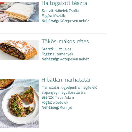
Hajtogatott tészta
Szerző:
Nábelek Zsófia
Fogás:
tészták
Nehézség:
Közepesen nehéz
Tökös-mákos rétes
Szerző:
Lutz Lajos
Fogás:
sütemények
Nehézség:
Közepesen nehéz
Hibátlan marhatatár
Marhatatár: ügyeljünk a megfelelő
alapanyag megválasztására!
Szerző:
Mede Ádám
Fogás:
előételek
Nehézség:
Könnyű