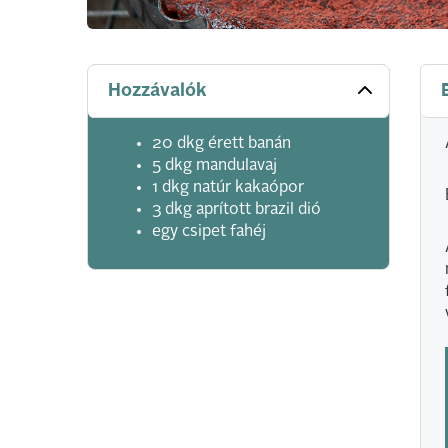
Hozzávalók
20 dkg érett banán
5 dkg mandulavaj
1 dkg natúr kakaópor
3 dkg aprított brazil dió
egy csipet fahéj