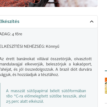
Elkészítés
ADAG: 4 főre
ELKÉSZÍTÉSI NEHÉZSÉG: Könnyű
Az érett banánokat villával összetörjük, olvasztott
mandulavajjal elkeverjük, beleszórjuk a kakaóport,
fahéjat, és jól összedolgozzuk. A brazil diót durvára
vágjuk, és hozzáadjuk a tésztához.
A masszát sütőpapírral bélelt sütőformában
180 °C-ra előmelegített sütőbe tesszük, ahol
25 perc alatt elkészül.