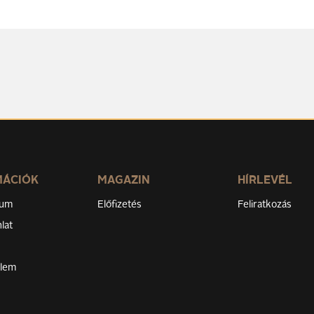
MÁCIÓK
MAGAZIN
HÍRLEVÉL
zum
Előfizetés
Feliratkozás
lat
elem