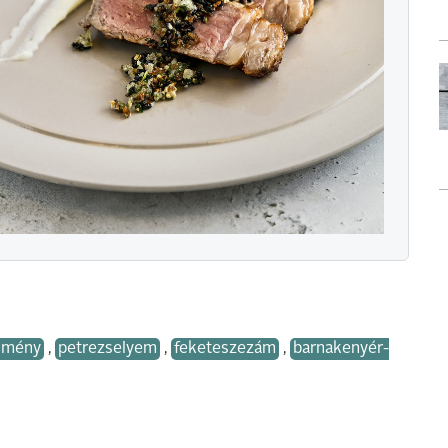
ömény
,
petrezselyem
,
feketeszezám
,
barnakenyér-