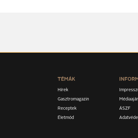
TÉMÁK
INFOR
Hírek
Impress
Gasztromagazin
Médiaaján
Receptek
ÁSZF
Életmód
Adatvéd