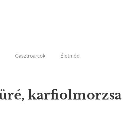
k
Gasztroarcok
Életmód
püré, karfiolmorzsa