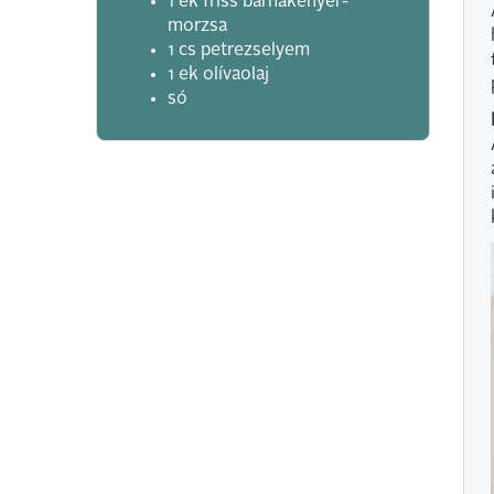
1 ek friss barnakenyér-
morzsa
1 cs petrezselyem
1 ek olívaolaj
só