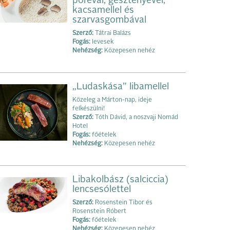
póréval, gesztenyével,
kacsamellel és
szarvasgombával
Szerző:
Tátrai Balázs
Fogás:
levesek
Nehézség:
Közepesen nehéz
„Ludaskása” libamellel
Közeleg a Márton-nap, ideje
felkészülni!
Szerző:
Tóth Dávid, a noszvaji Nomád
Hotel
Fogás:
főételek
Nehézség:
Közepesen nehéz
Libakolbász (salciccia)
lencsesólettel
Szerző:
Rosenstein Tibor és
Rosenstein Róbert
Fogás:
főételek
Nehézség:
Közepesen nehéz