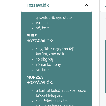
Hozzávalók
4 szelet rib eye steak
vaj, olaj
só, bors
PÜRÉ
HOZZÁVALÓK:
1 kg (kb. 1 nagyobb fej)
karfiol, zöld nélkül
10 dkg vaj
római kömény
só, bors
MORZSA
HOZZÁVALÓK:
a karfiol külső, rücskös része
késsel lekaparva
1 ek feketeszezám