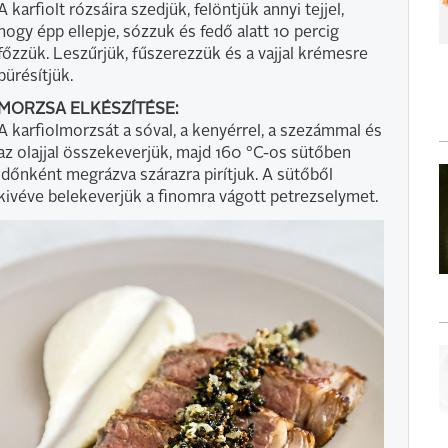
A karfiolt rózsáira szedjük, felöntjük annyi tejjel,
hogy épp ellepje, sózzuk és fedő alatt 10 percig
főzzük. Leszűrjük, fűszerezzük és a vajjal krémesre
pürésítjük.
MORZSA ELKÉSZÍTÉSE:
A karfiolmorzsát a sóval, a kenyérrel, a szezámmal és
az olajjal összekeverjük, majd 160 °C-os sütőben
időnként megrázva szárazra pirítjuk. A sütőből
kivéve belekeverjük a finomra vágott petrezselymet.