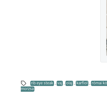
rib eye steak
,
vaj
,
olaj
,
karfiol
,
római k
morzsa