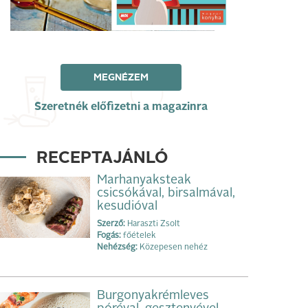
MEGNÉZEM
Szeretnék előfizetni a magazinra
RECEPTAJÁNLÓ
Marhanyaksteak
csicsókával, birsalmával,
kesudióval
Szerző:
Haraszti Zsolt
Fogás:
főételek
Nehézség:
Közepesen nehéz
Burgonyakrémleves