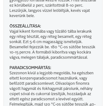
gyöngyöző forrással készre főzzük. Friss tésztánál
ez körülbelül 2 perc, szárítottnál 8-10 perc.
Leszűrjük, langyos vízzel leöblítjük, kevés vajat
keverünk bele.
ÖSSZEÁLLÍTÁSA:
Vajjal kikent formába vagy tűzálló tálba lerakunk
egy réteg tésztát, egy réteg besamelt, egy réteg
sonkát. Ezt 5-6 cm magasságig ismételjük.
Besamellel fejezzük be. 180 °C-os sütőbe tesszük
10-15 percre. A formából kiborítva vagy kockára
vágva, melegen tálaljuk, paradicsommártással.
PARADICSOMMÁRTÁS:
Szezonon kívül a legjobb megoldás, ha egészben
eltett konzervparadicsomot használunk, vagy
befőzött paradicsomlevet. Olívaolajon finomra
vágott hagymát és fokhagymát párolunk, néhány
csipet sóval és cukorral ízesítjük, hozzáadjuk az
eltett egész paradicsomot a levével együtt.
Felmelegítjük, majd 120 °C-os sütőbe tesszük 40-