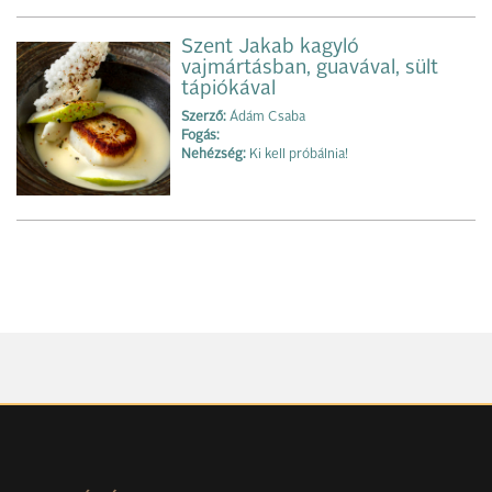
Szent Jakab kagyló
vajmártásban, guavával, sült
tápiókával
Szerző:
Ádám Csaba
Fogás:
Nehézség:
Ki kell próbálnia!