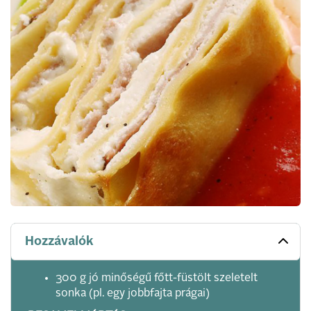
Hozzávalók
300 g jó minőségű főtt-füstölt szeletelt
sonka (pl. egy jobbfajta prágai)