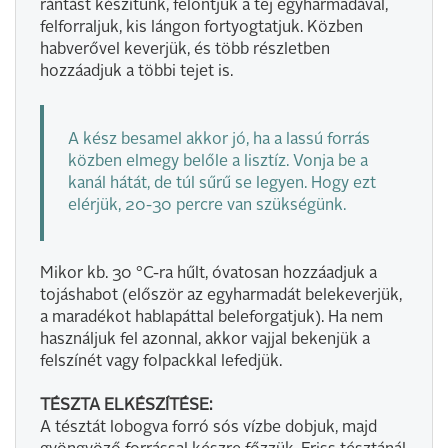
rántást készítünk, felöntjük a tej egyharmadával,
felforraljuk, kis lángon fortyogtatjuk. Közben
habverővel keverjük, és több részletben
hozzáadjuk a többi tejet is.
A kész besamel akkor jó, ha a lassú forrás
közben elmegy belőle a lisztíz. Vonja be a
kanál hátát, de túl sűrű se legyen. Hogy ezt
elérjük, 20-30 percre van szükségünk.
Mikor kb. 30 °C-ra hűlt, óvatosan hozzáadjuk a
tojáshabot (először az egyharmadát belekeverjük,
a maradékot hablapáttal beleforgatjuk). Ha nem
használjuk fel azonnal, akkor vajjal bekenjük a
felszínét vagy folpackkal lefedjük.
TÉSZTA ELKÉSZÍTÉSE:
A tésztát lobogva forró sós vízbe dobjuk, majd