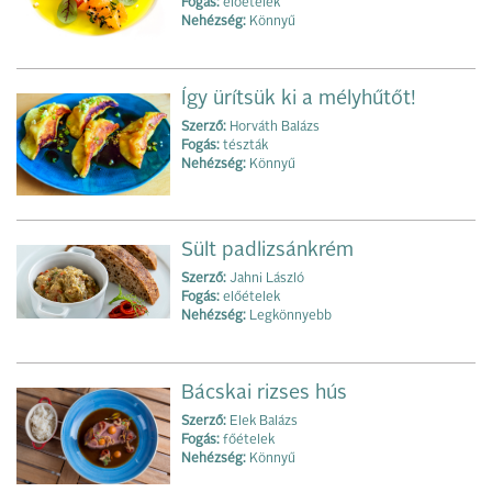
Fogás:
előételek
Nehézség:
Könnyű
Így ürítsük ki a mélyhűtőt!
Szerző:
Horváth Balázs
Fogás:
tészták
Nehézség:
Könnyű
Sült padlizsánkrém
Szerző:
Jahni László
Fogás:
előételek
Nehézség:
Legkönnyebb
Bácskai rizses hús
Szerző:
Elek Balázs
Fogás:
főételek
Nehézség:
Könnyű