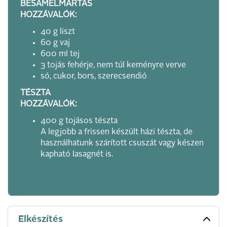
BESAMELMÁRTÁS
HOZZÁVALÓK:
40 g liszt
60 g vaj
600 ml tej
3 tojás fehérje, nem túl keményre verve
só, cukor, bors, szerecsendió
TÉSZTA
HOZZÁVALÓK:
400 g tojásos tészta
A legjobb a frissen készült házi tészta, de
használhatunk szárított csuszát vagy készen
kapható lasagnét is.
Elkészítés