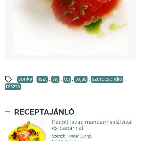
sonka
,
liszt
,
vaj
,
tej
,
tojás
,
szerecsendió
,
tészta
RECEPTAJÁNLÓ
Pácolt lazac mandarinsalátával
és banánnal
Szerző:
Tivadar György