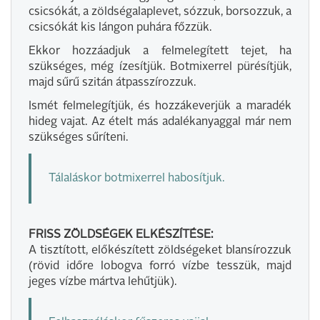
csicsókát, a zöldségalaplevet, sózzuk, borsozzuk, a
csicsókát kis lángon puhára főzzük.
Ekkor hozzáadjuk a felmelegített tejet, ha
szükséges, még ízesítjük. Botmixerrel pürésítjük,
majd sűrű szitán átpasszírozzuk.
Ismét felmelegítjük, és hozzákeverjük a maradék
hideg vajat. Az ételt más adalékanyaggal már nem
szükséges sűríteni.
Tálaláskor botmixerrel habosítjuk.
FRISS ZÖLDSÉGEK ELKÉSZÍTÉSE:
A tisztított, előkészített zöldségeket blansírozzuk
(rövid időre lobogva forró vízbe tesszük, majd
jeges vízbe mártva lehűtjük).