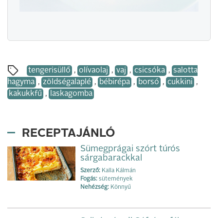
tengerisüllő
,
olívaolaj
,
vaj
,
csicsóka
,
salotta
hagyma
,
zöldségalaplé
,
bébirépa
,
borsó
,
cukkini
,
kakukkfű
,
laskagomba
RECEPTAJÁNLÓ
Sümegprágai szórt túrós
sárgabarackkal
Szerző:
Kalla Kálmán
Fogás:
sütemények
Nehézség:
Könnyű