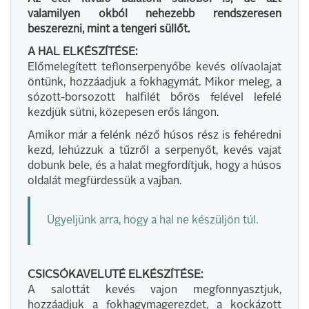
valamilyen okból nehezebb rendszeresen
beszerezni, mint a tengeri süllőt.
A HAL ELKÉSZÍTÉSE:
Előmelegített teflonserpenyőbe kevés olívaolajat
öntünk, hozzáadjuk a fokhagymát. Mikor meleg, a
sózott-borsozott halfilét bőrös felével lefelé
kezdjük sütni, közepesen erős lángon.
Amikor már a felénk néző húsos rész is fehéredni
kezd, lehúzzuk a tűzről a serpenyőt, kevés vajat
dobunk bele, és a halat megfordítjuk, hogy a húsos
oldalát megfürdessük a vajban.
Ügyeljünk arra, hogy a hal ne készüljön túl.
CSICSÓKAVELUTÉ ELKÉSZÍTÉSE:
A salottát kevés vajon megfonnyasztjuk,
hozzáadjuk a fokhagymagerezdet, a kockázott