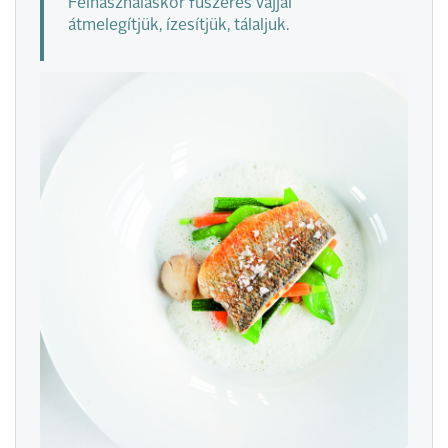
Felhasználáskor fűszeres vajjal
átmelegítjük, ízesítjük, tálaljuk.