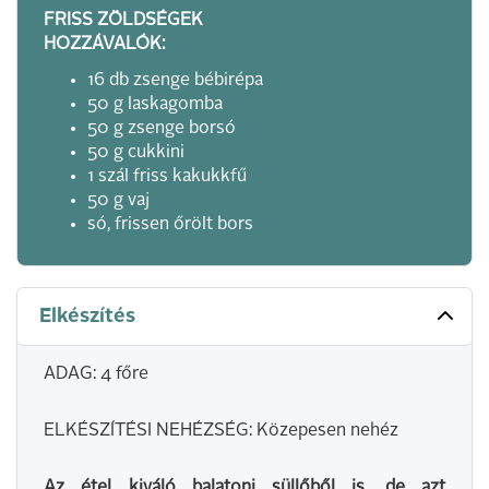
FRISS ZÖLDSÉGEK
HOZZÁVALÓK:
16 db zsenge bébirépa
50 g laskagomba
50 g zsenge borsó
50 g cukkini
1 szál friss kakukkfű
50 g vaj
só, frissen őrölt bors
Elkészítés
ADAG: 4 főre
ELKÉSZÍTÉSI NEHÉZSÉG: Közepesen nehéz
Az étel kiváló balatoni süllőből is, de azt