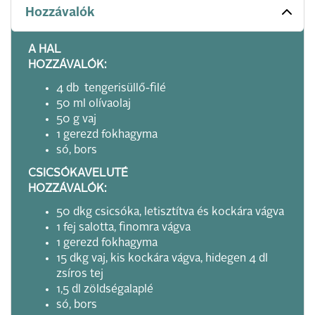
Hozzávalók
A HAL
HOZZÁVALÓK:
4 db tengerisüllő-filé
50 ml olívaolaj
50 g vaj
1 gerezd fokhagyma
só, bors
CSICSÓKAVELUTÉ
HOZZÁVALÓK:
50 dkg csicsóka, letisztítva és kockára vágva
1 fej salotta, finomra vágva
1 gerezd fokhagyma
15 dkg vaj, kis kockára vágva, hidegen 4 dl
zsíros tej
1,5 dl zöldségalaplé
só, bors