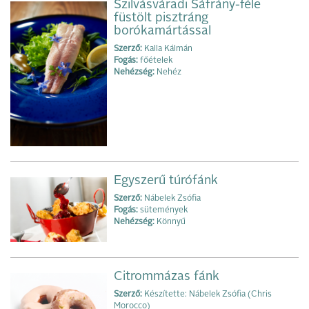
Szilvásváradi Sáfrány-féle
füstölt pisztráng
borókamártással
Szerző:
Kalla Kálmán
Fogás:
főételek
Nehézség:
Nehéz
Egyszerű túrófánk
Szerző:
Nábelek Zsófia
Fogás:
sütemények
Nehézség:
Könnyű
Citrommázas fánk
Szerző:
Készítette: Nábelek Zsófia (Chris
Morocco)