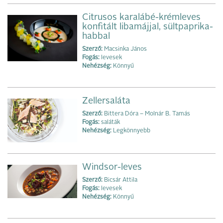
Citrusos karalábé-krémleves
konfitált libamájjal, sültpaprika-
habbal
Szerző:
Macsinka János
Fogás:
levesek
Nehézség:
Könnyű
Zellersaláta
Szerző:
Bittera Dóra – Molnár B. Tamás
Fogás:
saláták
Nehézség:
Legkönnyebb
Windsor-leves
Szerző:
Bicsár Attila
Fogás:
levesek
Nehézség:
Könnyű