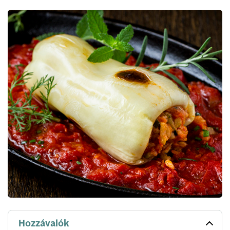
Hozzávalók