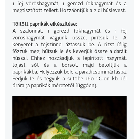
1 fej vöröshagymát, 1 gerezd fokhagymát és a
megtisztított zellert. Hozzáöntjük a 2 dl húslevest.
Töltött paprikák elkészítése:
A szalonnát, 1 gerezd fokhagymát és 1 fej
vöröshagymát vágjunk össze, pirítsuk le. A
kenyeret a tejszínnel áztassuk be. A rizst félig
főzzük meg, hűtsük le és keverjük össze a darált
hússal. Ehhez hozzáadjuk a lepirított hagymát,
tojást, sót és a borsot, majd betöltjük a
paprikákba. Helyezzük bele a paradicsommártásba.
Fedjük le és tegyük a sütőbe 160 °C-on kb. fél
órára (a paprikák méretétől függően).