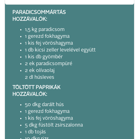
PARADICSOMMÁRTÁS
HOZZÁVALÓK:
1,5 kg paradicsom
1 gerezd fokhagyma
1 kis fej vöröshagyma
1 db kicsi zeller levelével együtt
1 kis db gyömbér
2 ek paradicsompüré
2 ek olívaolaj
2 dl húsleves
TÖLTÖTT PAPRIKÁK
HOZZÁVALÓK:
50 dkg darált hús
1 gerezd fokhagyma
1 kis fej vöröshagyma
5 dkg füstölt zsírszalonna
1 db tojás