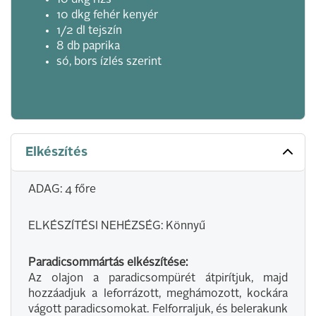
10 dkg rizs
10 dkg fehér kenyér
1/2 dl tejszín
8 db paprika
só, bors ízlés szerint
Elkészítés
ADAG: 4 főre
ELKÉSZÍTÉSI NEHÉZSÉG: Könnyű
Paradicsommártás elkészítése:
Az olajon a paradicsompürét átpirítjuk, majd
hozzáadjuk a leforrázott, meghámozott, kockára
vágott paradicsomokat. Felforraljuk, és belerakunk