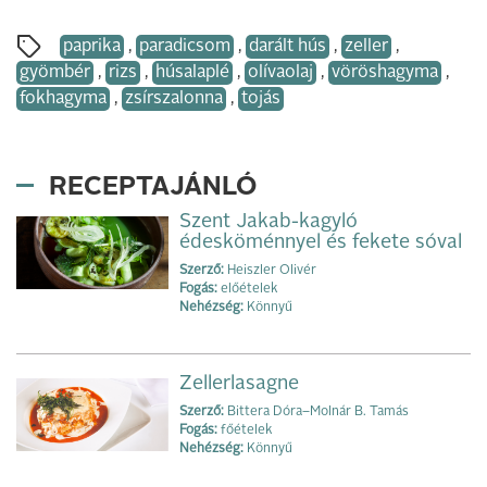
paprika
,
paradicsom
,
darált hús
,
zeller
,
gyömbér
,
rizs
,
húsalaplé
,
olívaolaj
,
vöröshagyma
,
fokhagyma
,
zsírszalonna
,
tojás
RECEPTAJÁNLÓ
Szent Jakab-kagyló
édesköménnyel és fekete sóval
Szerző:
Heiszler Olivér
Fogás:
előételek
Nehézség:
Könnyű
Zellerlasagne
Szerző:
Bittera Dóra–Molnár B. Tamás
Fogás:
főételek
Nehézség:
Könnyű