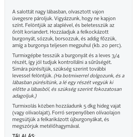
A salottát nagy lábasban, olvasztott vajon
üvegesre pároljuk. Vigyázzunk, hogy ne kapjon
színt. Felöntjük az alaplével, és beletesszük az
őrölt koriandert. Hozzáadjuk a felkockázott
burgonyát, sózzuk, borsozzuk, és addig főzzük,
amíg a burgonya teljesen megpuhul (kb. 20 perc).
Turmixgépbe tesszük a burgonyát és a leves 3/4
részét, így jól tudjuk kontrollálni a sűrűségét.
Simára pürésítjük, szükség szerint további
levessel felöntjük.
(Ha botmixerrel dolgozunk, és a
lábasban pürésítünk, a lé egy részét vegyük ki
előtte a lábasból, és szükség szerint fokozatosan
adagoljuk.)
Turmixolás közben hozzáadunk 5 dkg hideg vajat
(vagy olívaolajat). Forró serpenyőben olívaolajon
megsütjük a felkarikázott újburgonyákat, és
megszórjuk metélőhagymával.
TÁLALÁS
: