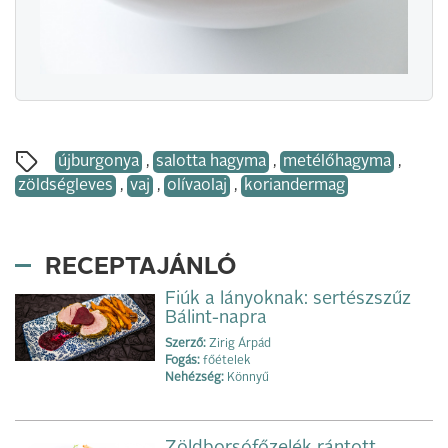
újburgonya
,
salotta hagyma
,
metélőhagyma
,
zöldségleves
,
vaj
,
olívaolaj
,
koriandermag
RECEPTAJÁNLÓ
Fiúk a lányoknak: sertészszűz
Bálint-napra
Szerző:
Zirig Árpád
Fogás:
főételek
Nehézség:
Könnyű