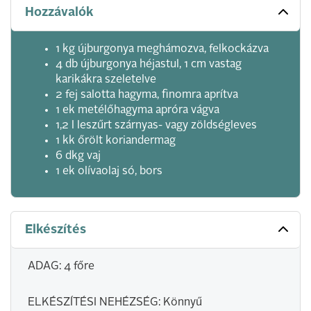
Hozzávalók
1 kg újburgonya meghámozva, felkockázva
4 db újburgonya héjastul, 1 cm vastag
karikákra szeletelve
2 fej salotta hagyma, finomra aprítva
1 ek metélőhagyma apróra vágva
1,2 l leszűrt szárnyas- vagy zöldségleves
1 kk őrölt koriandermag
6 dkg vaj
1 ek olívaolaj só, bors
Elkészítés
ADAG: 4 főre
ELKÉSZÍTÉSI NEHÉZSÉG: Könnyű