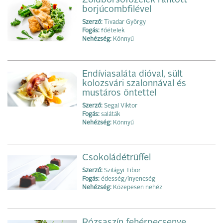
Zöldborsófőzelék rántott
borjúcombfilével
Szerző:
Tivadar György
Fogás:
főételek
Nehézség:
Könnyű
Endíviasaláta dióval, sült
kolozsvári szalonnával és
mustáros öntettel
Szerző:
Segal Viktor
Fogás:
saláták
Nehézség:
Könnyű
Csokoládétrüffel
Szerző:
Szilágyi Tibor
Fogás:
édesség/ínyencség
Nehézség:
Közepesen nehéz
Rózsaszín fehérpecsenye