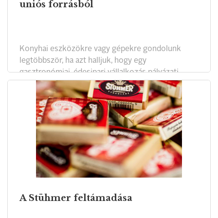
uniós forrásból
Konyhai eszközökre vagy gépekre gondolunk
legtöbbször, ha azt halljuk, hogy egy
gasztronómiai, édesipari vállalkozás pályázati
pénzt használt fel. De a támogatott körbe egy
míves kőkerítés restaurálása ugyanúgy beleférhet,
mint gyakornokok foglalkoztatása, amivel az
általános szakemberhiány közepette is
biztosítható a képzett munkaerő.
A Stühmer feltámadása