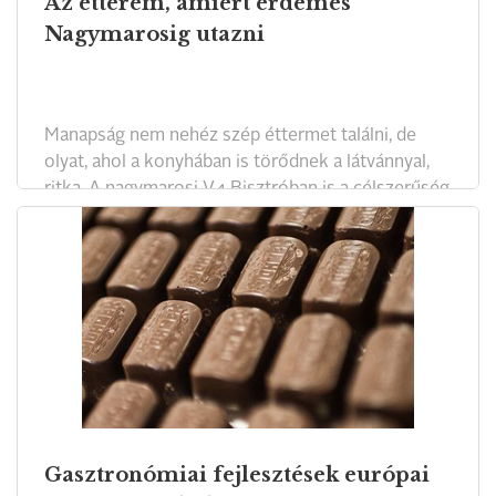
Az étterem, amiért érdemes
Nagymarosig utazni
Manapság nem nehéz szép éttermet találni, de
olyat, ahol a konyhában is törődnek a látvánnyal,
ritka. A nagymarosi V4 Bisztróban is a célszerűség
az első, de a falba vágott, majd háromméteres
ablakon szeletelés közben a Dunában és a
visegrádi várfalakban gyönyörködhet Kecskés
Sándor, séf.
Gasztronómiai fejlesztések európai