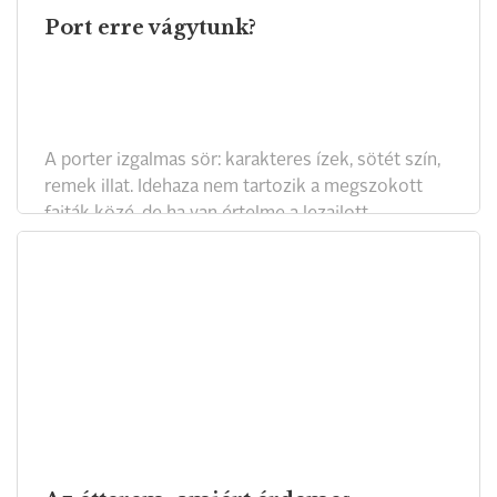
Port erre vágytunk?
A porter izgalmas sör: karakteres ízek, sötét szín,
remek illat. Idehaza nem tartozik a megszokott
fajták közé, de ha van értelme a lezajlott
sörforradalomnak, az pont az, hogy ilyeneket is
tölthetünk a hazai poharakba.