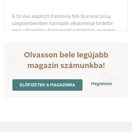
A tíz éve alapított Pannónia Női Borrend 2014
szeptemberében harmadik alkalommal hirdette
meg a Pannónia Aranygyűrű pályázatot, melynek
ünnepélyes díjátadójára a napokban került sor a
budavári Fortuna étteremben. A kétévente kiírásra
kerülő pályázat célja, hogy fiatal, pályájuk elején
Olvasson bele legújabb
járó, de már értékes borokat alkotó tehetséges
magazin számunkba!
borászokat ismertessenek meg a szakmával és a
nagyközönséggel.
Megnézem
ELŐFIZETEK A MAGAZINRA