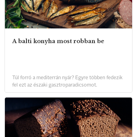
A balti konyha most robban be
Túl forró a mediterrán nyár? Egyre többen fedezik
fel ezt az északi gasztroparadicsomot.