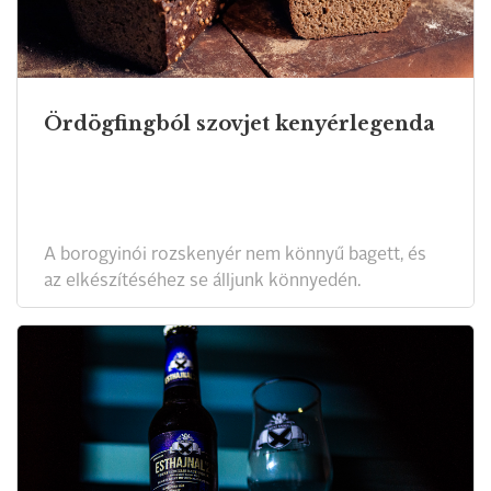
Ördögfingból szovjet kenyérlegenda
A borogyinói rozskenyér nem könnyű bagett, és
az elkészítéséhez se álljunk könnyedén.