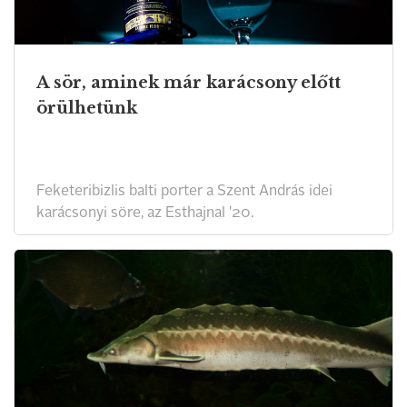
A sör, aminek már karácsony előtt
örülhetünk
Feketeribizlis balti porter a Szent András idei
karácsonyi söre, az Esthajnal '20.