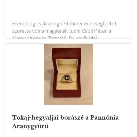
Eredetileg csak az egri Stühmer édességboltot
szerette volna magáénak tudni Csóll Péter, a
Magyar Konyha Termelői Díj egyik idei
kitüntetettje. Csak miután megszerezte az üzletet,
döbbent rá, hogy a név kötelez. Mintha hatalmas
erőket szabadított volna el: az egykori patinás
édességmárka most már régi rangját követeli.
Tokaj-hegyaljai borászé a Pannónia
Aranygyűrű