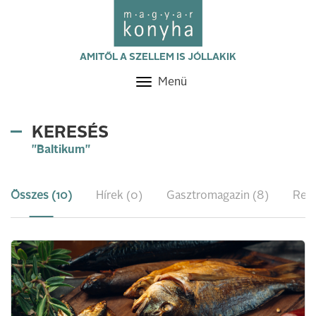
AMITŐL A SZELLEM IS JÓLLAKIK
Menü
Toggle
navigation
KERESÉS
"Baltikum"
Összes (10)
Hírek (0)
Gasztromagazin (8)
Rece