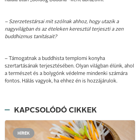
halála után „boldog Buddha”-ként ábrázolni.
– Szerzetestársai mit szólnak ahhoz, hogy utazik a
nagyvilágban és az ételeken keresztül terjeszti a zen
buddhizmus tanításait?
– Támogatnak a buddhista templomi konyha
szertartásának terjesztésében. Olyan világban élünk, ahol
a természet és a bolygónk védelme mindenki számára
fontos. Hálás vagyok, ha ehhez én is hozzájárulok.
KAPCSOLÓDÓ CIKKEK
HÍREK