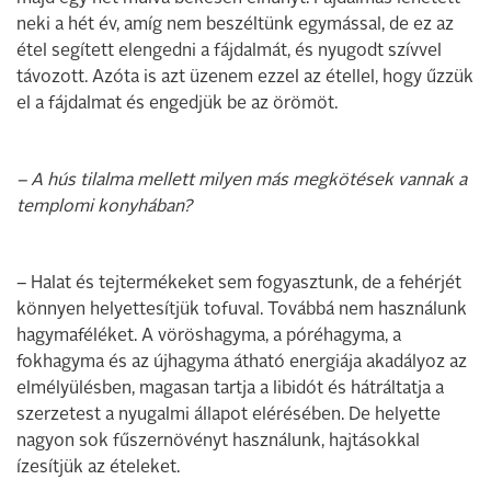
neki a hét év, amíg nem beszéltünk egymással, de ez az
étel segített elengedni a fájdalmát, és nyugodt szívvel
távozott. Azóta is azt üzenem ezzel az étellel, hogy űzzük
el a fájdalmat és engedjük be az örömöt.
– A hús tilalma mellett milyen más megkötések vannak a
templomi konyhában?
– Halat és tejtermékeket sem fogyasztunk, de a fehérjét
könnyen helyettesítjük tofuval. Továbbá nem használunk
hagymaféléket. A vöröshagyma, a póréhagyma, a
fokhagyma és az újhagyma átható energiája akadályoz az
elmélyülésben, magasan tartja a libidót és hátráltatja a
szerzetest a nyugalmi állapot elérésében. De helyette
nagyon sok fűszernövényt használunk, hajtásokkal
ízesítjük az ételeket.