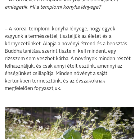
– Az ön nevét a templomi konyha szinonimájaként
emlegetik. Mi a templomi konyha lényege?
– A koreai templomi konyha lényege, hogy egyek
vagyunk a természettel, tiszteljük az életet és a
környezetünket. Alapja a növényi étrend és a beosztás.
Buddha tanítása szerint tisztelni kell mindent, egy
rizsszem sem veszhet kárba. A növények minden részét
felhasználjuk, és csak annyi ételt eszünk, amennyi az
éhségünket csillapítja. Minden növényt a saját
kertünkben termesztünk, és az évszakoknak
megfelelően fogyasztjuk.