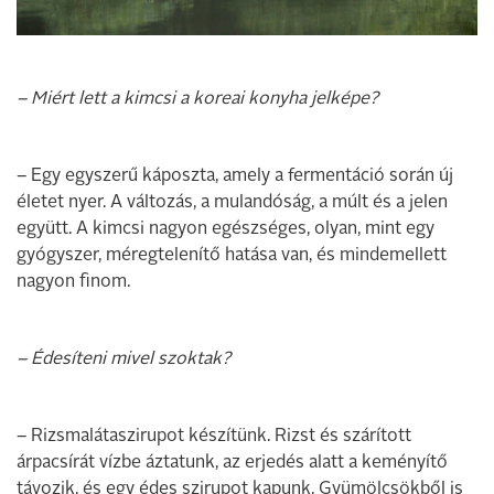
– Miért lett a kimcsi a koreai konyha jelképe?
– Egy egyszerű káposzta, amely a fermentáció során új
életet nyer. A változás, a mulandóság, a múlt és a jelen
együtt. A kimcsi nagyon egészséges, olyan, mint egy
gyógyszer, méregtelenítő hatása van, és mindemellett
nagyon finom.
– Édesíteni mivel szoktak?
– Rizsmalátaszirupot készítünk. Rizst és szárított
árpacsírát vízbe áztatunk, az erjedés alatt a keményítő
távozik, és egy édes szirupot kapunk. Gyümölcsökből is