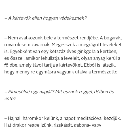
– A kártevők ellen hogyan védekeznek?
– Nem avatkozunk bele a természet rendjébe. A bogarak,
rovarok sem zavarnak. Megesszük a megrágott leveleket
is. Egyébként van egy kétszáz éves ginkgofa a kertben,
és ősszel, amikor lehullatja a leveleit, olyan anyag kerül a
földbe, amely távol tartja a kártevőket. Ebből is látszik,
hogy mennyire egymásra vagyunk utalva a természettel.
– Elmesélné egy napját? Mit esznek reggel, délben és
este?
– Hajnali háromkor kelünk, a napot meditációval kezdjük.
Hat órakor reggelizünk, rizskását, gabona- vagy