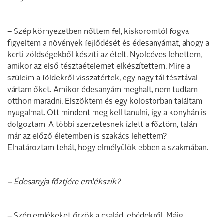
– Szép környezetben nőttem fel, kiskoromtól fogva
figyeltem a növények fejlődését és édesanyámat, ahogy a
kerti zöldségekből készíti az ételt. Nyolcéves lehettem,
amikor az első tésztaételemet elkészítettem. Mire a
szüleim a földekről visszatértek, egy nagy tál tésztával
vártam őket. Amikor édesanyám meghalt, nem tudtam
otthon maradni. Elszöktem és egy kolostorban találtam
nyugalmat. Ott mindent meg kell tanulni, így a konyhán is
dolgoztam. A többi szerzetesnek ízlett a főztöm, talán
már az előző életemben is szakács lehettem?
Elhatároztam tehát, hogy elmélyülök ebben a szakmában.
– Édesanyja főztjére emlékszik?
– Szép emlékeket őrzök a családi ebédekről. Máig