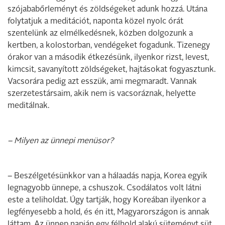
szójababőrleményt és zöldségeket adunk hozzá. Utána
folytatjuk a meditációt, naponta közel nyolc órát
szentelünk az elmélkedésnek, közben dolgozunk a
kertben, a kolostorban, vendégeket fogadunk. Tizenegy
órakor van a második étkezésünk, ilyenkor rizst, levest,
kimcsit, savanyított zöldségeket, hajtásokat fogyasztunk.
Vacsorára pedig azt esszük, ami megmaradt. Vannak
szerzetestársaim, akik nem is vacsoráznak, helyette
meditálnak.
– Milyen az ünnepi menüsor?
– Beszélgetésünkkor van a hálaadás napja, Korea egyik
legnagyobb ünnepe, a cshuszok. Csodálatos volt látni
este a teliholdat. Úgy tartják, hogy Koreában ilyenkor a
legfényesebb a hold, és én itt, Magyarországon is annak
láttam. Az ünnep napján egy félhold alakú süteményt süt