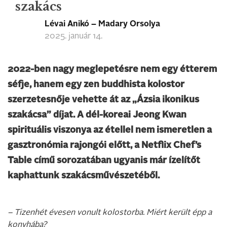
szakács
Lévai Anikó – Madary Orsolya
2025. január 14.
2022-ben nagy meglepetésre nem egy étterem
séfje, hanem egy zen buddhista kolostor
szerzetesnője vehette át az „Ázsia ikonikus
szakácsa” díjat. A dél-koreai Jeong Kwan
spirituális viszonya az étellel nem ismeretlen a
gasztronómia rajongói előtt, a Netflix Chef’s
Table című sorozatában ugyanis már ízelítőt
kaphattunk szakácsművészetéből.
– Tizenhét évesen vonult kolostorba. Miért került épp a
konyhába?