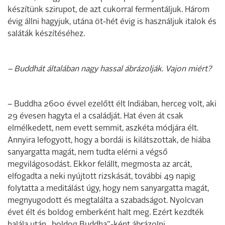
készítünk szirupot, de azt cukorral fermentáljuk. Három
évig állni hagyjuk, utána öt-hét évig is használjuk italok és
saláták készítéséhez.
– Buddhát általában nagy hassal ábrázolják. Vajon miért?
– Buddha 2600 évvel ezelőtt élt Indiában, herceg volt, aki
29 évesen hagyta el a családját. Hat éven át csak
elmélkedett, nem evett semmit, aszkéta módjára élt.
Annyira lefogyott, hogy a bordái is kilátszottak, de hiába
sanyargatta magát, nem tudta elérni a végső
megvilágosodást. Ekkor felállt, megmosta az arcát,
elfogadta a neki nyújtott rizskását, további 49 napig
folytatta a meditálást úgy, hogy nem sanyargatta magát,
megnyugodott és megtalálta a szabadságot. Nyolcvan
évet élt és boldog emberként halt meg. Ezért kezdték