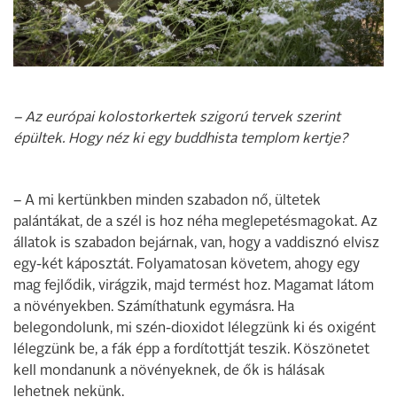
– Az európai kolostorkertek szigorú tervek szerint
épültek. Hogy néz ki egy buddhista templom kertje?
– A mi kertünkben minden szabadon nő, ültetek
palántákat, de a szél is hoz néha meglepetésmagokat. Az
állatok is szabadon bejárnak, van, hogy a vaddisznó elvisz
egy-két káposztát. Folyamatosan követem, ahogy egy
mag fejlődik, virágzik, majd termést hoz. Magamat látom
a növényekben. Számíthatunk egymásra. Ha
belegondolunk, mi szén-dioxidot lélegzünk ki és oxigént
lélegzünk be, a fák épp a fordítottját teszik. Köszönetet
kell mondanunk a növényeknek, de ők is hálásak
lehetnek nekünk.