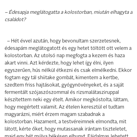
– Édesapja meglátogatta a kolostorban, miután elhagyta a
családot?
– Hét évvel azután, hogy bevonultam szerzetesnek,
édesapám meglátogatott és egy hetet töltött ott velem a
kolostorban. Az utolsó nap megfogta a kezem és haza
akart vinni. Azt kérdezte, hogy lehet így élni, ilyen
egyszerűen, hús nélkül étkezni és csak elmélkedni. Ekkor
fogtam egy tál shiitake gombát, kimentem a kertbe,
szedtem friss hajtásokat, gyógynövényeket, és a saját
fermentált szójaszószommal és rizsmalátasziruppal
készítettem neki egy ételt. Amikor megkóstolta, láttam,
hogy megértett valamit. Az ételen keresztül el tudtam
magyarázni, miért érzem magam szabadnak a
kolostorban. Hazament, a testvéreimnek elmondta, mit
látott, kérte őket, hogy mutassanak irántam tiszteletet,
majd egy hét múlva békésen elhunyt. Fájdalmas lehetett