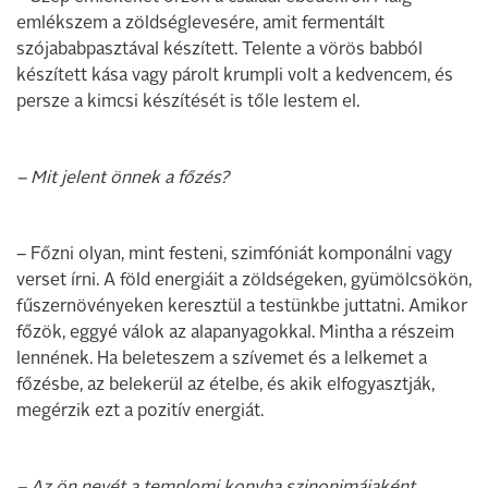
emlékszem a zöldséglevesére, amit fermentált
szójababpasztával készített. Telente a vörös babból
készített kása vagy párolt krumpli volt a kedvencem, és
persze a kimcsi készítését is tőle lestem el.
– Mit jelent önnek a főzés?
– Főzni olyan, mint festeni, szimfóniát komponálni vagy
verset írni. A föld energiáit a zöldségeken, gyümölcsökön,
fűszernövényeken keresztül a testünkbe juttatni. Amikor
főzök, eggyé válok az alapanyagokkal. Mintha a részeim
lennének. Ha beleteszem a szívemet és a lelkemet a
főzésbe, az belekerül az ételbe, és akik elfogyasztják,
megérzik ezt a pozitív energiát.