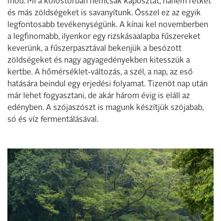
mód. Mi a kolostorban nemcsak káposztát, hanem retket
és más zöldségeket is savanyítunk. Ősszel ez az egyik
legfontosabb tevékenységünk. A kínai kel novemberben
a legfinomabb, ilyenkor egy rizskásaalapba fűszereket
keverünk, a fűszerpasztával bekenjük a besózott
zöldségeket és nagy agyagedényekben kitesszük a
kertbe. A hőmérséklet-változás, a szél, a nap, az eső
hatására beindul egy erjedési folyamat. Tizenöt nap után
már lehet fogyasztani, de akár három évig is eláll az
edényben. A szójaszószt is magunk készítjük szójabab,
só és víz fermentálásával.