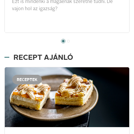
Ezt is mindenki a magáénak szeretné tudni. De
vajon hol az igazság?
RECEPT AJÁNLÓ
RECEPTEK