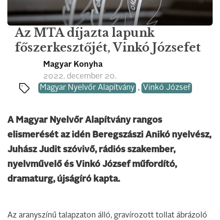
Az MTA díjazta lapunk
főszerkesztőjét, Vinkó Józsefet
Magyar Konyha
2022. december 20.
Magyar Nyelvőr Alapítvány
,
Vinkó József
A Magyar Nyelvőr Alapítvány rangos
elismerését az idén Beregszászi Anikó nyelvész,
Juhász Judit szóvivő, rádiós szakember,
nyelvművelő és Vinkó József műfordító,
dramaturg, újságíró kapta.
Az aranyszínű talapzaton álló, gravírozott tollat ábrázoló