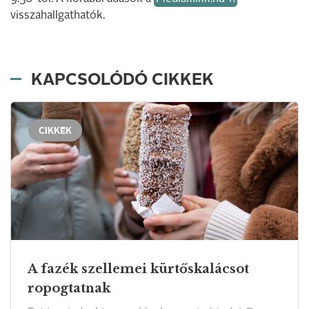
visszahallgathatók.
KAPCSOLÓDÓ CIKKEK
CIKKEK
A fazék szellemei kürtőskalácsot
ropogtatnak