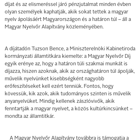
díjat és az elismeréssel járó pénzjutalmat minden évben
olyan személyek kaphatják, akik sokat tettek a magyar
nyelv ápolásáért Magyarországon és a határon túl – áll a
Magyar Nyelvőr Alapítvány közleményében.
A díjátadón Tuzson Bence, a Miniszterelnöki Kabinetiroda
kormányzati államtitkára kiemelte: a Magyar Nyelvőr Díj
egyik erénye az, hogy a határon túli szakmai munkát is
díjazza, hiszen azoknak, akik az országhatáron túl ápolják,
művelik nyelvünket kisebbségként nagyobb
erőfeszítéseket kell ezért tenniük. Fontos, hogy
kövessük, kik azok, akik tudományos szinten is művelik
anyanyelvüket. Mindig kellenek zászlóvivők, akik
fenntartják a magyar nyelvet, a közös kultúrkincsünket –
mondta az államtitkár.
A Magyar Nyelvőr Alapítvány továbbra is támogatja a