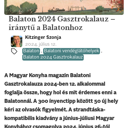
Balaton 2024 Gasztrokalauz –
iránytű a Balatonhoz
Kitzinger Szonja
2024. július 12.
Balaton
,
Balatoni vendéglátóhelyek
,
Balaton 2024 Gasztrokalauz
A Magyar Konyha magazin Balatoni
Gasztrokalauza 2024-ben 12. alkalommal
foglalja össze, hogy hol és mit érdemes enni a
Balatonnál. A 300 ínyenctipp között 50 új hely
kéri az olvasók figyelmét. A strandtáska-
kompatibilis kiadvány a június-júliusi Magyar
Konyhához csomagolva 2024. június 26-tól