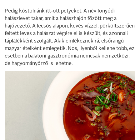
Pedig kóstolnánk itt-ott petyeket. A név fonyódi
halászlevet takar, amit a halászhajón főzött meg a
hajóvezető. A lecsós alapon, kevés vízzel, pörköltszerűen
feltett leves a halászat végére el is készült, és azonnali
táplálékként szolgált. Akik emlékeznek rá, elsőrangú
magyar ételként emlegetik. Nos, ilyenből kellene több, ez
esetben a balatoni gasztronómia nemcsak nemzetközi,
de hagyományőrző is lehetne.