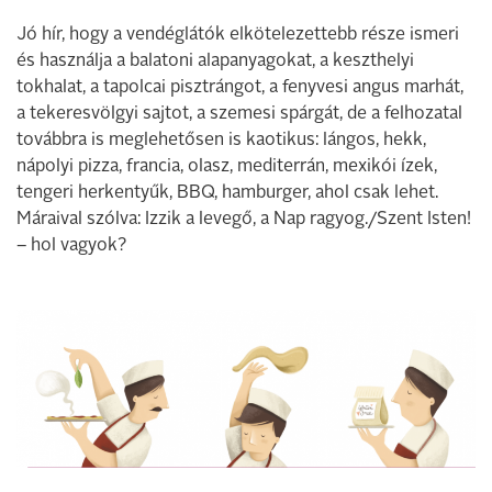
Jó hír, hogy a vendéglátók elkötelezettebb része ismeri
és használja a balatoni alapanyagokat, a keszthelyi
tokhalat, a tapolcai pisztrángot, a fenyvesi angus marhát,
a tekeresvölgyi sajtot, a szemesi spárgát, de a felhozatal
továbbra is meglehetősen is kaotikus: lángos, hekk,
nápolyi pizza, francia, olasz, mediterrán, mexikói ízek,
tengeri herkentyűk, BBQ, hamburger, ahol csak lehet.
Máraival szólva: Izzik a levegő, a Nap ragyog./Szent Isten!
– hol vagyok?