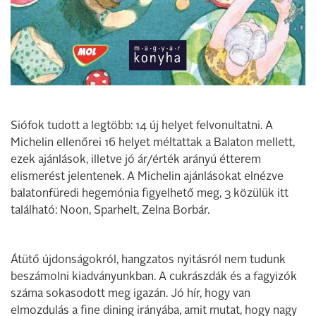
Siófok tudott a legtöbb: 14 új helyet felvonultatni. A
Michelin ellenőrei 16 helyet méltattak a Balaton mellett,
ezek ajánlások, illetve jó ár/érték arányú étterem
elismerést jelentenek. A Michelin ajánlásokat elnézve
balatonfüredi hegemónia figyelhető meg, 3 közülük itt
található: Noon, Sparhelt, Zelna Borbár.
Átütő újdonságokról, hangzatos nyitásról nem tudunk
beszámolni kiadványunkban. A cukrászdák és a fagyizók
száma sokasodott meg igazán. Jó hír, hogy van
elmozdulás a fine dining irányába, amit mutat, hogy nagy