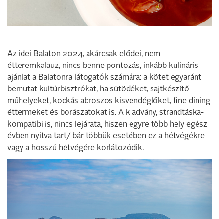
Az idei Balaton 2024, akárcsak elődei, nem
étteremkalauz, nincs benne pontozás, inkább kulináris
ajánlat a Balatonra látogatók számára: a kötet egyaránt
bemutat kultúrbisztrókat, halsütödéket, sajtkészítő
műhelyeket, kockás abroszos kisvendéglőket, fine dining
éttermeket és borászatokat is. A kiadvány, strandtáska-
kompatibilis, nincs lejárata, hiszen egyre több hely egész
évben nyitva tart/ bár többük esetében ez a hétvégékre
vagy a hosszú hétvégére korlátozódik.