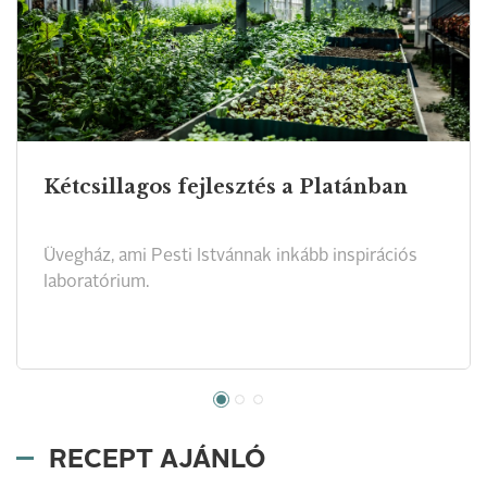
Kétcsillagos fejlesztés a Platánban
Üvegház, ami Pesti Istvánnak inkább inspirációs
laboratórium.
RECEPT AJÁNLÓ