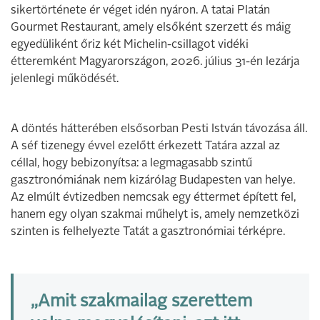
sikertörténete ér véget idén nyáron. A tatai Platán
Gourmet Restaurant, amely elsőként szerzett és máig
egyedüliként őriz két Michelin-csillagot vidéki
étteremként Magyarországon, 2026. július 31-én lezárja
jelenlegi működését.
A döntés hátterében elsősorban Pesti István távozása áll.
A séf tizenegy évvel ezelőtt érkezett Tatára azzal az
céllal, hogy bebizonyítsa: a legmagasabb szintű
gasztronómiának nem kizárólag Budapesten van helye.
Az elmúlt évtizedben nemcsak egy éttermet épített fel,
hanem egy olyan szakmai műhelyt is, amely nemzetközi
szinten is felhelyezte Tatát a gasztronómiai térképre.
„Amit szakmailag szerettem