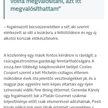
volna megvalósítani, azt itt
megvalósíthattam”
– fogalmazott búcsúüzenetében a séf, aki szerint
elérkezett az idő a lezárásra, a feltöltődésre és egy új
alkotói korszak előkészítésére.
A közlemény egy másik fontos kérdésre is rávilágít: a
csúcsgasztronómia gazdasági fenntarthatóságára. A
2024-ben többségi tulajdonosként belépő Costes
Csoport szerint a két Michelin-csillagos étterem
működése évek óta jelentős veszteségekkel jár, és a
magyar piac egyelőre nem képes eltartani egy ilyen
színvonalú vidéki fine dining éttermet. Gerendai Károly
úgy fogalmazott: bár a Platán Gourmet szakmai
teljesítménye előtt csak elismeréssel adózhatnak, Pesti
István nélkül már nem látják értelmét ugyanebben a