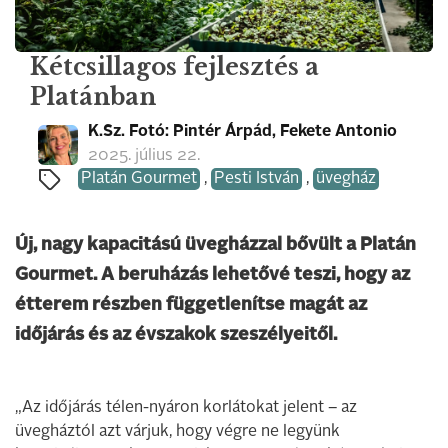
Kétcsillagos fejlesztés a
Platánban
K.Sz. Fotó: Pintér Árpád, Fekete Antonio
2025. július 22.
Platán Gourmet
,
Pesti István
,
üvegház
Új, nagy kapacitású üvegházzal bővült a Platán
Gourmet. A beruházás lehetővé teszi, hogy az
étterem részben függetlenítse magát az
időjárás és az évszakok szeszélyeitől.
„Az időjárás télen-nyáron korlátokat jelent – az
üvegháztól azt várjuk, hogy végre ne legyünk