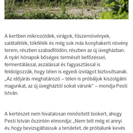
A kertben mikrozöldek, virágok, fűszernövények,
salátafélék, tökfélék és még sok más konyhakerti növény
terem, részben szabadföldön, részben az új üvegházban.
A nyári hónapok bőséges termését befőzéssel,
fermentálással, aszalással és fagyasztással is
feldolgozzák, hogy télen is egyedi ízvilágot biztosítsanak.
„Az időjárás meghatározó – télen is próbáljuk kiszolgálni
magunkat, az új üvegháztól sokat várunk” – mondja Pesti
István.
A kertészet nem hivatalosan minősített biokert, ahogy
Pesti István őszintén elmondja: „Nem telt még el annyi
év, hogy bevizsgáltassuk a területet, de próbálunk kevés