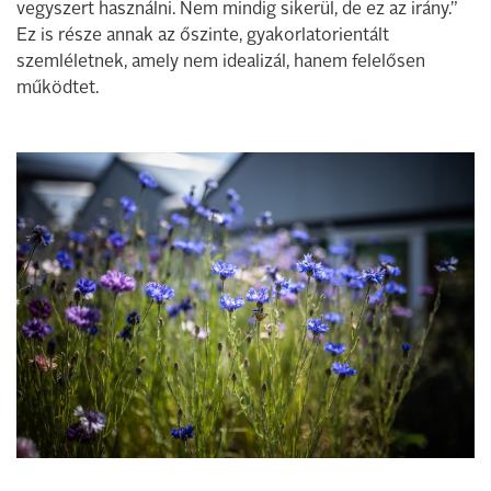
vegyszert használni. Nem mindig sikerül, de ez az irány.”
Ez is része annak az őszinte, gyakorlatorientált
szemléletnek, amely nem idealizál, hanem felelősen
működtet.