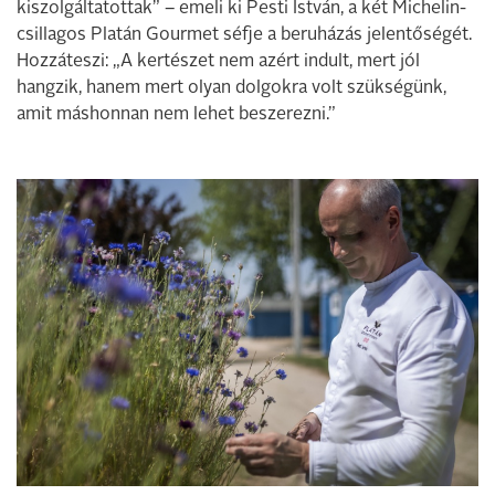
kiszolgáltatottak” – emeli ki Pesti István, a két Michelin-
csillagos Platán Gourmet séfje a beruházás jelentőségét.
Hozzáteszi: „A kertészet nem azért indult, mert jól
hangzik, hanem mert olyan dolgokra volt szükségünk,
amit máshonnan nem lehet beszerezni.”