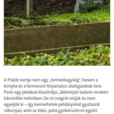
A Platán kertje nem egy „termelőegység”, hanem a
konyha és a természet folyamatos dialógusának tere.
Pesti egy példával illusztrálja: „Bébirépát tudunk rendelni
háromféle méretben. De mi magról vetjük és nem
egyeljük ki – így kiemelhetek példányokat gyufaszál
vékonyan, amit az édes, puha gyökérszőrrel együtt