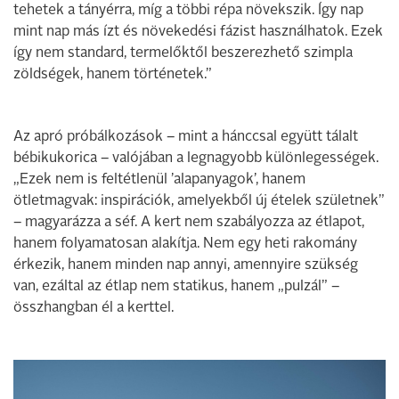
tehetek a tányérra, míg a többi répa növekszik. Így nap
mint nap más ízt és növekedési fázist használhatok. Ezek
így nem standard, termelőktől beszerezhető szimpla
zöldségek, hanem történetek.”
Az apró próbálkozások – mint a hánccsal együtt tálalt
bébikukorica – valójában a legnagyobb különlegességek.
„Ezek nem is feltétlenül ’alapanyagok’, hanem
ötletmagvak: inspirációk, amelyekből új ételek születnek”
– magyarázza a séf. A kert nem szabályozza az étlapot,
hanem folyamatosan alakítja. Nem egy heti rakomány
érkezik, hanem minden nap annyi, amennyire szükség
van, ezáltal az étlap nem statikus, hanem „pulzál” –
összhangban él a kerttel.