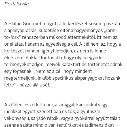
Pesti István
A Platán Gourmet mögött álló kertészet sosem pusztán
alapanyagforrás, küldetése eltér a hagyományos „farm-
to-fork” rendszerben működő éttermekétől. Itt nem az
önellátás, hanem az egyediség a cél. A cél nem az, hogy a
kertészet minden igényt lefedjen, ez nem is lenne
életszerű. Sokkal fontosabb, hogy olyan egyedi
terményeket adjon, melyek karaktert és történetet adnak
egy fogásnak: „Nem az a cél, hogy mindent
megtermeljünk. Inkább specifikus alapanyagokat hozunk
létre" - húzza alá a séf.
A zölden leszedett eper, a virággal, kacsokkal vagy
indákkal együtt szedett bab és tök, a gyufaszál
vékonyságú, sarjadó répák, vagy a gyökérrel együtt tálalt
zsenge saláta mind olyan textúrákat és ízdimenziókat