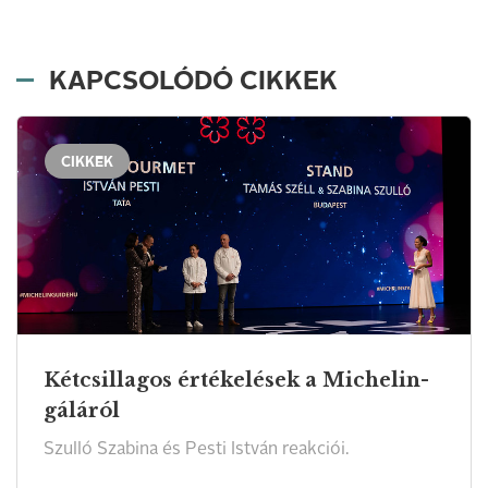
KAPCSOLÓDÓ CIKKEK
CIKKEK
Kétcsillagos értékelések a Michelin-
gáláról
Szulló Szabina és Pesti István reakciói.