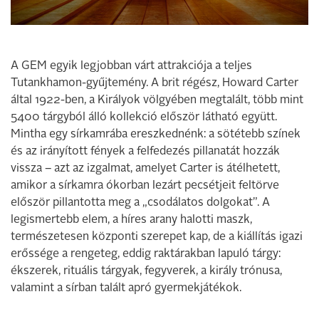
A GEM egyik legjobban várt attrakciója a teljes
Tutankhamon-­gyűjtemény. A brit régész, Howard Carter
által 1922-ben, a Királyok völgyében megtalált, több mint
5400 tárgyból álló kollekció először látható együtt.
Mintha egy sírkamrába ereszkednénk: a sötétebb színek
és az irányított fények a felfedezés pillanatát hozzák
vissza – azt az izgalmat, amelyet Carter is átélhetett,
amikor a sírkamra ókorban lezárt pecsétjeit feltörve
először pillantotta meg a „csodálatos dolgokat”. A
legismertebb elem, a híres arany halotti maszk,
természetesen központi szerepet kap, de a kiállítás igazi
erőssége a rengeteg, eddig raktárakban lapuló tárgy:
ékszerek, rituális tárgyak, fegyverek, a király trónusa,
valamint a sírban talált apró gyermekjátékok.