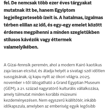
fel. De nemcsak több ezer éves tárgyakat
mutatnak itt be, hanem Egyiptom
legjellegzetesebb ízeit is. A hatalmas, izgalmas
térben elillan az idő, és egy-egy emelet között
érdemes megpihenni a minden szegletükben
stílusos kávézók vagy éttermek
valamelyikében.
A Gízai-fennsík peremén, ahol a modern Kairó kaotikus
zaja lassan elcsitul, és átadja helyét a sivatagi szél időtlen
susogásának, új kapu nyílt az ókori világra. 2025.
november 1-től látogatható a Grand Egyptian Museum
(GEM), a 21. század nagyratörő kulturális vállalkozása,
amely túlmutat minden korábbi múzeumi
kezdeményezésen. Nem egyszerű kiállítótér, inkább
időkapszula, amelyben az emberiség egyik legősibb