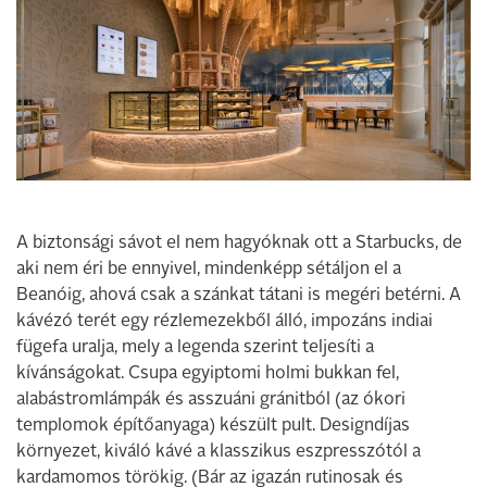
A biztonsági sávot el nem hagyóknak ott a Starbucks, de
aki nem éri be ennyivel, mindenképp sétáljon el a
Beanóig, ahová csak a szánkat tátani is megéri betérni. A
kávézó terét egy rézlemezekből álló, im­pozáns indiai
fügefa uralja, mely a legenda szerint teljesíti a
kívánságokat. Csupa egyiptomi holmi bukkan fel,
alabástromlámpák és asszuáni gránitból (az ókori
templomok építőanyaga) készült pult. Designdíjas
környezet, kiváló kávé a klasszikus eszpresszótól a
kardamomos törökig. (Bár az igazán rutinosak és