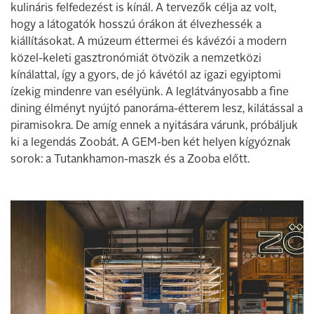
kulináris felfedezést is kínál. A tervezők célja az volt,
hogy a látogatók hosszú órákon át élvezhessék a
kiállításokat. A múzeum éttermei és kávézói a modern
közel-keleti gasztronómiát ötvözik a nemzetközi
kínálattal, így a gyors, de jó kávétól az igazi egyiptomi
ízekig mindenre van esélyünk. A leglátványosabb a fine
dining élményt nyújtó panoráma-étterem lesz, kilátással a
piramisokra. De amíg ennek a nyitására várunk, próbáljuk
ki a legendás Zoobát. A GEM-ben két helyen kígyóznak
sorok: a Tutankhamon-maszk és a Zooba előtt.