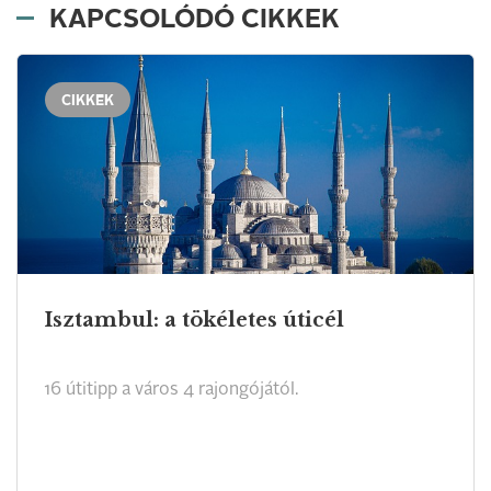
KAPCSOLÓDÓ CIKKEK
CIKKEK
Isztambul: a tökéletes úticél
16 útitipp a város 4 rajongójától.