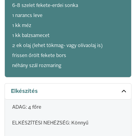
6-8 szelet fekete-­erdei sonka
1 narancs leve
1 kk méz
1 kk balzsamecet
2 ek olaj (lehet tökmag- vagy olívaolaj is)
frissen őrölt fekete bors
néhány szál rozmaring
Elkészítés
ADAG: 4 főre
ELKÉSZÍTÉSI NEHÉZSÉG: Könnyű