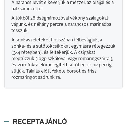
A narancs levét elkever­jük a mézzel, az ­olajjal és a
balzsamecettel.
A tökből zöldséghámozóval vékony szalagokat
vágunk, és néhány percre a narancsos marinádba
tesszük.
A sonkaszeleteket hosszában félbevágjuk, a
sonka- és a sütőtökcsíkokat egymásra rétegezzük
(3-4 rétegben), és feltekerjük. A csigákat
megtűzzük (fogpiszkálóval vagy romaringszárral),
és 200 fokra előmelegített sütőben 10-12 percig
sütjük. Tálalás előtt fekete borsot és friss
rozmaringot szórunk rá.
RECEPTAJÁNLÓ