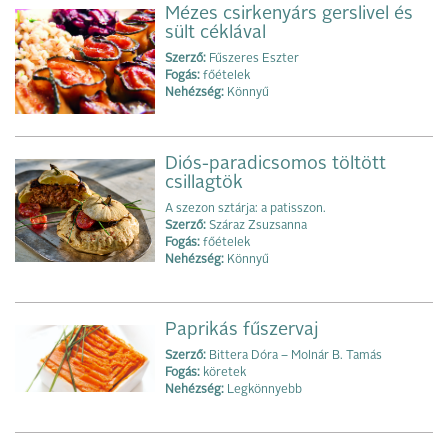
Mézes csirkenyárs gerslivel és
sült céklával
Szerző:
Fűszeres Eszter
Fogás:
főételek
Nehézség:
Könnyű
Diós-paradicsomos töltött
csillagtök
A szezon sztárja: a patisszon.
Szerző:
Száraz Zsuzsanna
Fogás:
főételek
Nehézség:
Könnyű
Paprikás fűszervaj
Szerző:
Bittera Dóra – Molnár B. Tamás
Fogás:
köretek
Nehézség:
Legkönnyebb