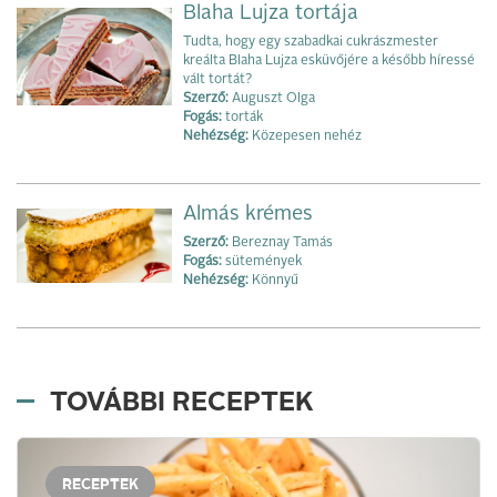
Blaha Lujza tortája
Tudta, hogy egy szabadkai cukrászmester
kreálta Blaha Lujza esküvőjére a később híressé
vált tortát?
Szerző:
Auguszt Olga
Fogás:
torták
Nehézség:
Közepesen nehéz
Almás krémes
Szerző:
Bereznay Tamás
Fogás:
sütemények
Nehézség:
Könnyű
TOVÁBBI RECEPTEK
RECEPTEK