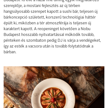
Budapest 16 éve a hazai fine dining egyik meghatározó
szereplője, a mostani fejlesztés az új térben
hangsúlyosabb szerepet kapott a sushi bár, teljesen új
bárkoncepció született, korszerű technológiai háttér
épült ki, miközben a tér atmoszférája is teljesen új
karaktert kapott. A reopeninget követően a Nobu
Budapest hosszabb nyitvatartással működik tovább,
pénteken és szombaton pedig DJ is várja a vendégeket,
így az esték a vacsora után is tovább folytatódnak a
bárban.