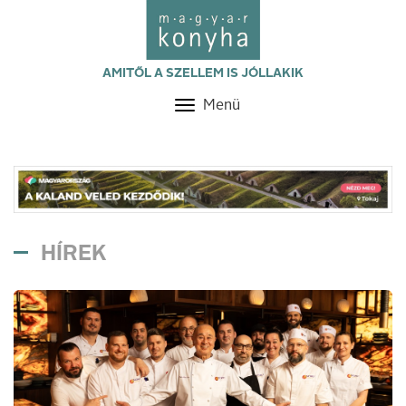
AMITŐL A SZELLEM IS JÓLLAKIK
Menü
Toggle
navigation
HÍREK