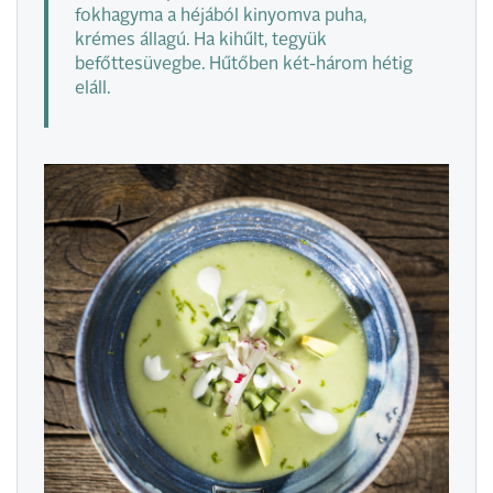
fokhagyma a héjából kinyomva puha,
krémes állagú. Ha kihűlt, tegyük
befőttesüvegbe. Hűtőben két-három hétig
eláll.