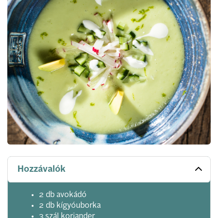
Hozzávalók
2 db avokádó
2 db kígyóuborka
3 szál koriander