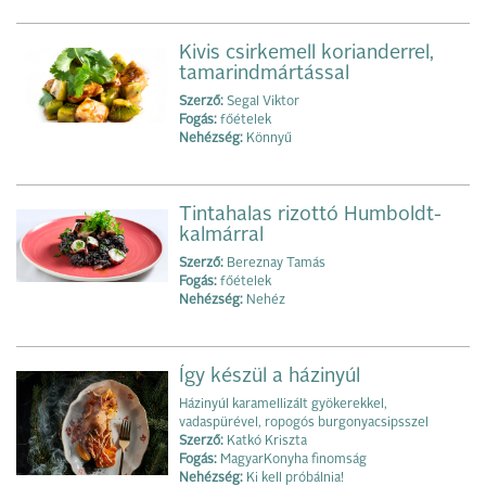
Kivis csirkemell korianderrel,
tamarindmártással
Szerző:
Segal Viktor
Fogás:
főételek
Nehézség:
Könnyű
Tintahalas rizottó Humboldt-
kalmárral
Szerző:
Bereznay Tamás
Fogás:
főételek
Nehézség:
Nehéz
Így készül a házinyúl
Házinyúl karamellizált gyökerekkel,
vadaspürével, ropogós burgonyacsipsszel
Szerző:
Katkó Kriszta
Fogás:
MagyarKonyha finomság
Nehézség:
Ki kell próbálnia!