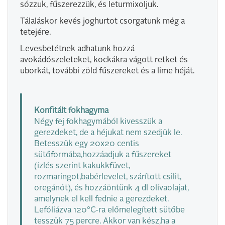
sózzuk, fűszerezzük, és leturmixoljuk.
Tálaláskor kevés joghurtot csorgatunk még a
tetejére.
Levesbetétnek adhatunk hozzá
avokádószeleteket, kockákra vágott retket és
uborkát, további zöld fűszereket és a lime héját.
Konfitált fokhagyma
Négy fej fokhagymából kivesszük a
gerezdeket, de a héjukat nem szedjük le.
Betesszük egy 20x20 centis
sütőformába,hozzáadjuk a fűszereket
(ízlés szerint kakukkfüvet,
rozmaringot,babérlevelet, szárított csilit,
oregánót), és hozzáöntünk 4 dl olívaolajat,
amelynek el kell fednie a gerezdeket.
Lefóliázva 120°C-ra előmelegített sütőbe
tesszük 75 percre. Akkor van kész,ha a