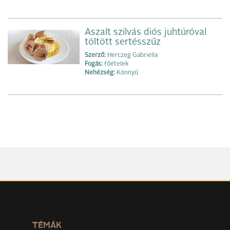
Aszalt szilvás diós juhtúróval
töltött sertésszűz
Szerző:
Herczeg Gabriella
Fogás:
főételek
Nehézség:
Könnyű
TÉMÁK