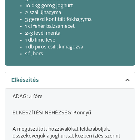
10 dkg görög joghurt
2 szál újhagyma
3 gerezd konfitált fokhagyma
1 cl fehér balzsamecet
2-3 levél menta
1 db lime leve
1 db piros csili, kimagozva
só, bors
Elkészítés
ADAG: 4 főre
ELKÉSZÍTÉSI NEHÉZSÉG: Könnyű
A megtisztított hozzávalókat feldaraboljuk,
összekeverjük a joghurttal, közben ízlés szerint