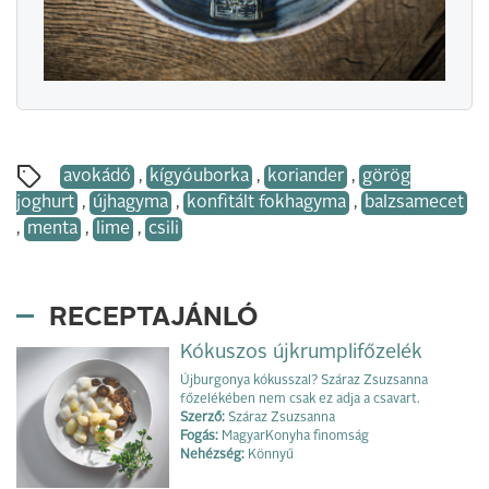
avokádó
,
kígyóuborka
,
koriander
,
görög
joghurt
,
újhagyma
,
konfitált fokhagyma
,
balzsamecet
,
menta
,
lime
,
csili
RECEPTAJÁNLÓ
Kókuszos újkrumplifőzelék
Újburgonya kókusszal? Száraz Zsuzsanna
főzelékében nem csak ez adja a csavart.
Szerző:
Száraz Zsuzsanna
Fogás:
MagyarKonyha finomság
Nehézség:
Könnyű