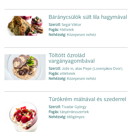
Báránycsülök sült lila hagymával
Szerző:
Segal Viktor
Fogás:
főételek
Nehézség:
Közepesen nehéz
Töltött őzrolád
vargányagombával
Szerző:
Jože in, alias Pepe (Lovenjakov Dvor)
Fogás:
előételek
Nehézség:
Közepesen nehéz
Túrókrém málnával és szederrel
Szerző:
Tivadar György
Fogás:
tányérdesszertek
Nehézség:
Időigényes