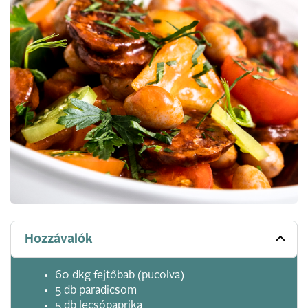
Hozzávalók
60 dkg fejtőbab (pucolva)
5 db paradicsom
5 db lecsópaprika