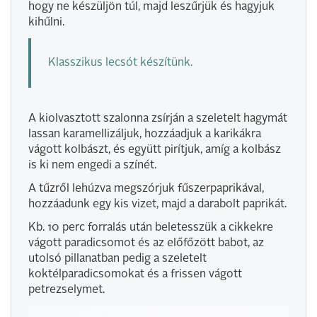
hogy ne készüljön túl, majd leszűrjük és hagyjuk
kihűlni.
Klasszikus lecsót készítünk.
A kiolvasztott szalonna zsírján a szeletelt hagymát
lassan karamellizáljuk, hozzáadjuk a karikákra
vágott kolbászt, és együtt pirítjuk, amíg a kolbász
is ki nem engedi a színét.
A tűzről lehúzva megszórjuk fűszerpaprikával,
hozzáadunk egy kis vizet, majd a darabolt paprikát.
Kb. 10 perc forralás után beletesszük a cikkekre
vágott paradicsomot és az előfőzött babot, az
utolsó pillanatban pedig a szeletelt
koktélparadicsomokat és a frissen vágott
petrezselymet.