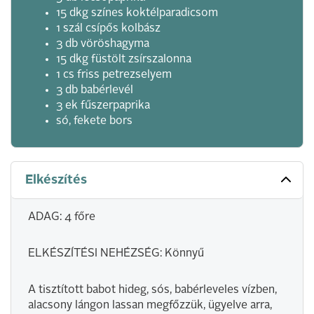
15 dkg színes koktélparadicsom
1 szál csípős kolbász
3 db vöröshagyma
15 dkg füstölt zsírszalonna
1 cs friss petrezselyem
3 db babérlevél
3 ek fűszerpaprika
só, fekete bors
Elkészítés
ADAG: 4 főre
ELKÉSZÍTÉSI NEHÉZSÉG: Könnyű
A tisztított babot hideg, sós, babérleveles vízben,
alacsony lángon lassan megfőzzük, ügyelve arra,