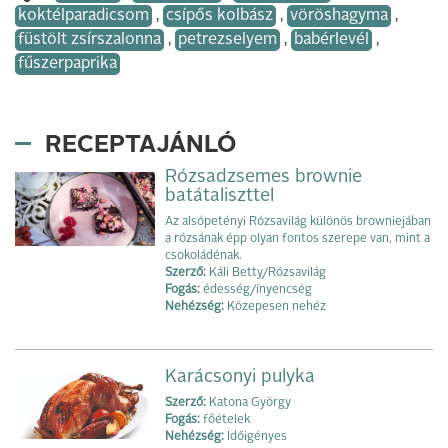
koktélparadicsom
,
csípős kolbász
,
vöröshagyma
,
füstölt zsírszalonna
,
petrezselyem
,
babérlevél
,
fűszerpaprika
RECEPTAJÁNLÓ
Rózsadzsemes brownie
batátaliszttel
Az alsópetényi Rózsavilág különös browniejában
a rózsának épp olyan fontos szerepe van, mint a
csokoládénak.
Szerző:
Káli Betty/Rózsavilág
Fogás:
édesség/ínyencség
Nehézség:
Közepesen nehéz
Karácsonyi pulyka
Szerző:
Katona György
Fogás:
főételek
Nehézség:
Időigényes