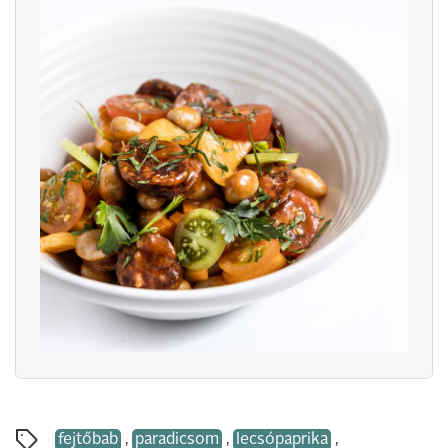
fejtőbab
,
paradicsom
,
lecsópaprika
,