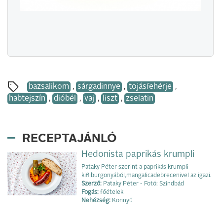
bazsalikom
,
sárgadinnye
,
tojásfehérje
,
habtejszín
,
dióbél
,
vaj
,
liszt
,
zselatin
RECEPTAJÁNLÓ
Hedonista paprikás krumpli
Pataky Péter szerint a paprikás krumpli
kifliburgonyából,mangalicadebrecenivel az igazi.
Szerző:
Pataky Péter - Fotó: Szindbád
Fogás:
főételek
Nehézség:
Könnyű