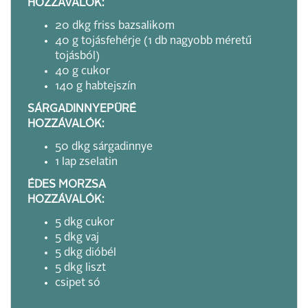
HOZZÁVALÓK:
20 dkg friss bazsalikom
40 g tojásfehérje (1 db nagyobb méretű
tojásból)
40 g cukor
140 g habtejszín
SÁRGADINNYEPÜRÉ
HOZZÁVALÓK:
50 dkg sárgadinnye
1 lap zselatin
ÉDES MORZSA
HOZZÁVALÓK:
5 dkg cukor
5 dkg vaj
5 dkg dióbél
5 dkg liszt
csipet só