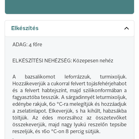
Elkészítés
ADAG: 4 főre
ELKÉSZÍTÉSI NEHÉZSÉG: Közepesen nehéz
A bazsalikomot leforrázzuk, turmixoljuk.
Hozzákeverjük a cukorral felvert tojásfehérjehabot
és a felvert habtejszínt, majd szilikonformában a
fagyasztóba tesszük. A sárgadinnyét leturmixoljuk,
edénybe rakjuk, 60 °C-ra melegítjük és hozzáadjuk
a zselatinlapot. Elkeverjük, s ha kihűlt, habzsákba
töltjük. Az édes morzsához az összetevőket
összekeverjük, majd nagy lyukú reszelőn tepsibe
reszeljük, és 160 °C-on 8 percig sütjük.