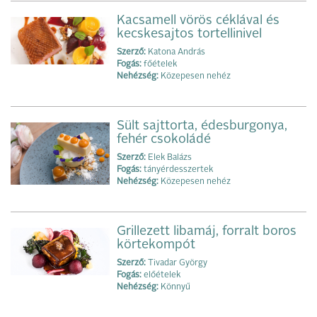
Kacsamell vörös céklával és
kecskesajtos tortellinivel
Szerző:
Katona András
Fogás:
főételek
Nehézség:
Közepesen nehéz
Sült sajttorta, édesburgonya,
fehér csokoládé
Szerző:
Elek Balázs
Fogás:
tányérdesszertek
Nehézség:
Közepesen nehéz
Grillezett libamáj, forralt boros
körtekompót
Szerző:
Tivadar György
Fogás:
előételek
Nehézség:
Könnyű