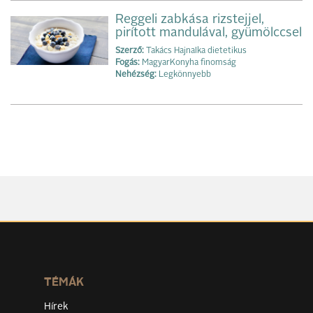
Reggeli zabkása rizstejjel,
pirított mandulával, gyümölccsel
Szerző:
Takács Hajnalka dietetikus
Fogás:
MagyarKonyha finomság
Nehézség:
Legkönnyebb
TÉMÁK
Hírek