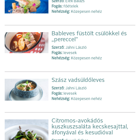
Szerző:
Elek Balázs
Fogás:
főételek
Nehézség:
Közepesen nehéz
Bableves füstölt csülökkel és
„pereccel”
Szerző:
Jahni László
Fogás:
levesek
Nehézség:
Közepesen nehéz
Szász vadsüldőleves
Szerző:
Jahni László
Fogás:
levesek
Nehézség:
Közepesen nehéz
Citromos-avokádós
kuszkuszsaláta kecskesajttal,
áfonyával és kesudióval