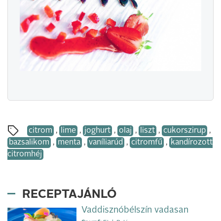
citrom
,
lime
,
joghurt
,
olaj
,
liszt
,
cukorszirup
,
bazsalikom
,
menta
,
vaníliarúd
,
citromfű
,
kandírozott
citromhéj
RECEPTAJÁNLÓ
Vaddisznóbélszín vadasan