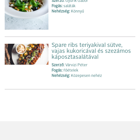
Szerző:
Gyurik Gábor
Fogás:
saláták
Nehézség:
Könnyű
Spare ribs teriyakival sütve,
vajas kukoricával és szezámos
káposztasalátával
Szerző:
Várvizi Péter
Fogás:
főételek
Nehézség:
Közepesen nehéz