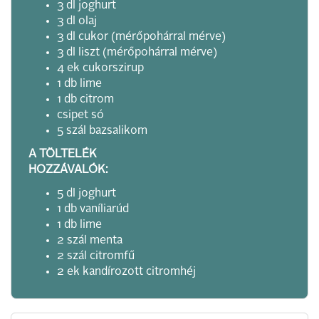
3 dl joghurt
3 dl olaj
3 dl cukor (mérőpohárral mérve)
3 dl liszt (mérőpohárral mérve)
4 ek cukorszirup
1 db lime
1 db citrom
csipet só
5 szál bazsalikom
A TÖLTELÉK
HOZZÁVALÓK:
5 dl joghurt
1 db vaníliarúd
1 db lime
2 szál menta
2 szál citromfű
2 ek kandírozott citromhéj