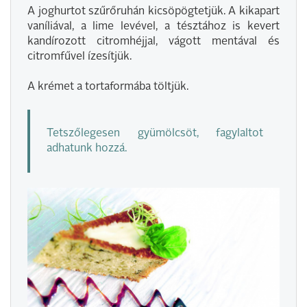
A joghurtot szűrőruhán kicsöpögtetjük. A kikapart
vaníliával, a lime levével, a tésztához is kevert
kandírozott citromhéjjal, vágott mentával és
citromfűvel ízesítjük.
A krémet a tortaformába töltjük.
Tetszőlegesen gyümölcsöt, fagylaltot
adhatunk hozzá.