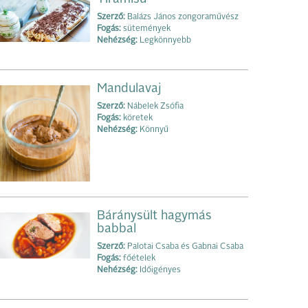
Szerző:
Balázs János zongoraművész
Fogás:
sütemények
Nehézség:
Legkönnyebb
Mandulavaj
Szerző:
Nábelek Zsófia
Fogás:
köretek
Nehézség:
Könnyű
Báránysült hagymás
babbal
Szerző:
Palotai Csaba és Gabnai Csaba
Fogás:
főételek
Nehézség:
Időigényes