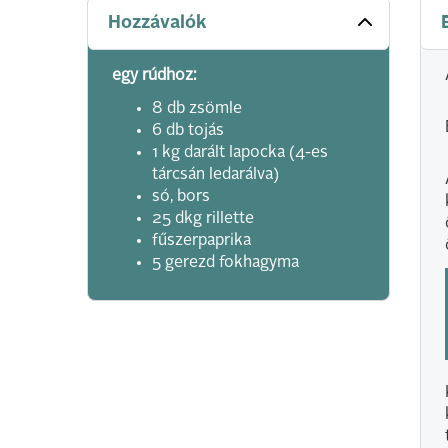
Hozzávalók
egy rúdhoz:
8 db zsömle
6 db tojás
1 kg darált lapocka (4-es
tárcsán ledarálva)
só, bors
25 dkg rillette
fűszerpaprika
5 gerezd fokhagyma