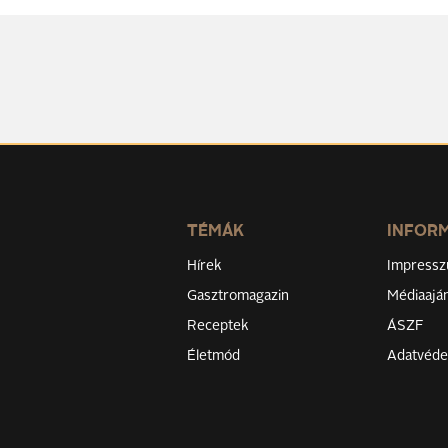
TÉMÁK
INFOR
Hírek
Impress
Gasztromagazin
Médiaaján
Receptek
ÁSZF
Életmód
Adatvéd