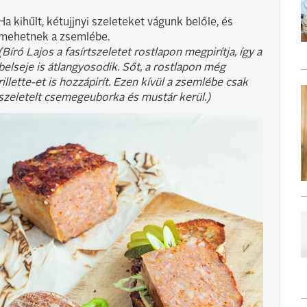
Ha kihűlt, kétujjnyi szeleteket vágunk belőle, és
mehetnek a zsemlébe.
(Bíró Lajos a fasírtszeletet rostlapon megpirítja, így a
belseje is átlangyosodik. Sőt, a rostlapon még
rillette-et is hozzápirít. Ezen kívül a zsemlébe csak
szeletelt csemegeuborka és mustár kerül.)