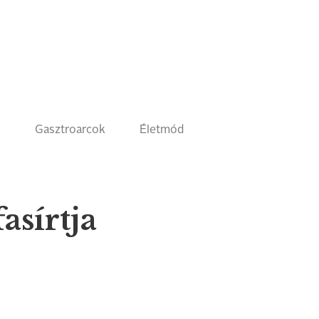
k
Gasztroarcok
Életmód
asírtja