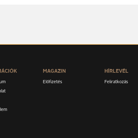
MÁCIÓK
MAGAZIN
HÍRLEVÉL
zum
Előfizetés
Feliratkozás
lat
elem