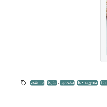
zsömle
,
tojás
,
lapocka
,
fokhagyma
,
fűs