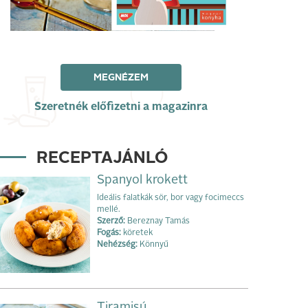
MEGNÉZEM
Szeretnék előfizetni a magazinra
RECEPTAJÁNLÓ
Spanyol krokett
Ideális falatkák sör, bor vagy focimeccs
mellé.
Szerző:
Bereznay Tamás
Fogás:
köretek
Nehézség:
Könnyű
Tiramisú