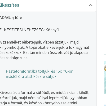
Elkészítés
ADAG: 4 főre
ELKÉSZÍTÉSI NEHÉZSÉG: Könnyű
A zsemléket félbetépjük, vízben áztatjuk, majd
kinyomkodjuk. A tojásokat elkeverjük, a fokhagymát
összezúzzuk. Ezután minden összetevőt jó alaposan
összedolgozunk.
Pástétomformába töltjük, és 160 °C-on
másfél óra alatt készre sütjük.
Kivesszük a formát a sütőből, és miután kicsit kihűlt,
kifordítjuk, majd némi súllyal lepréseljük. Így jobban
tarja a formát, és később könnyebb szeletelni.