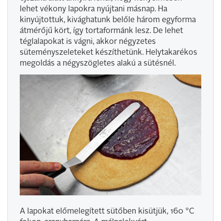
lehet vékony lapokra nyújtani másnap. Ha
kinyújtottuk, kivághatunk belőle három egyforma
átmérőjű kört, így tortaformánk lesz. De lehet
téglalapokat is vágni, akkor négyzetes
süteményszeleteket készíthetünk. Helytakarékos
megoldás a négyszögletes alakú a sütésnél.
A lapokat előmelegített sütőben kisütjük, 160 °C