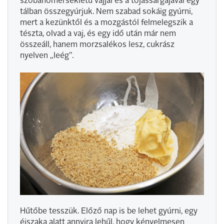
szobahőmérsékletű vajjal és a tojássárgájával egy
tálban összegyúrjuk. Nem szabad sokáig gyúrni,
mert a kezünktől és a mozgástól felmelegszik a
tészta, olvad a vaj, és egy idő után már nem
összeáll, hanem morzsalékos lesz, cukrász
nyelven „leég”.
Hűtőbe tesszük. Előző nap is be lehet gyúrni, egy
éjszaka alatt annyira lehűl, hogy kényelmesen