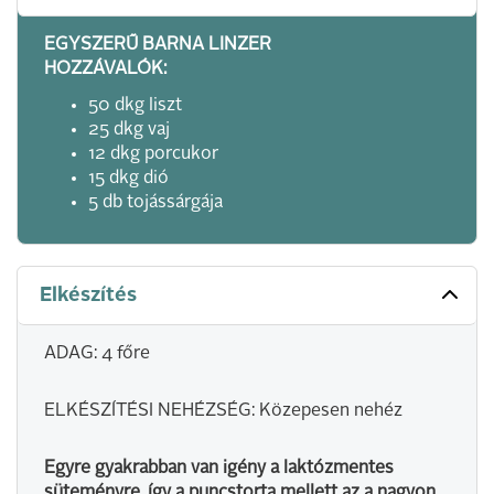
EGYSZERŰ BARNA LINZER
HOZZÁVALÓK:
50 dkg liszt
25 dkg vaj
12 dkg porcukor
15 dkg dió
5 db tojássárgája
Elkészítés
ADAG: 4 főre
ELKÉSZÍTÉSI NEHÉZSÉG: Közepesen nehéz
Egyre gyakrabban van igény a laktózmentes
süteményre, így a puncstorta mellett az a nagyon