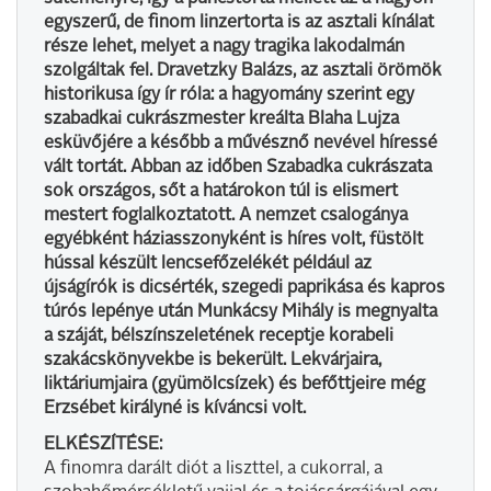
egyszerű, de finom linzertorta is az asztali kínálat
része lehet, melyet a nagy tragika lakodalmán
szolgáltak fel. Dravetzky Balázs, az asztali örömök
historikusa így ír róla: a hagyomány szerint egy
szabadkai cukrászmester kreálta Blaha Lujza
esküvőjére a később a művésznő nevével híressé
vált tortát. Abban az időben Szabadka cukrászata
sok országos, sőt a határokon túl is elismert
mestert foglalkoztatott. A nemzet csalogánya
egyébként háziasszonyként is híres volt, füstölt
hússal készült lencsefőzelékét például az
újságírók is dicsérték, szegedi paprikása és kapros
túrós lepénye után Munkácsy Mihály is megnyalta
a száját, bélszínszeletének receptje korabeli
szakácskönyvekbe is bekerült. Lekvárjaira,
liktáriumjaira (gyümölcsízek) és befőttjeire még
Erzsébet királyné is kíváncsi volt.
ELKÉSZÍTÉSE:
A finomra darált diót a liszttel, a cukorral, a