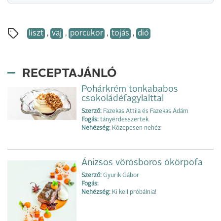
liszt
,
vaj
,
porcukor
,
tojás
,
dió
RECEPTAJÁNLÓ
Pohárkrém tonkababos
csokoládéfagylalttal
Szerző:
Fazekas Attila és Fazekas Ádám
Fogás:
tányérdesszertek
Nehézség:
Közepesen nehéz
Ánizsos vörösboros ökörpofa
Szerző:
Gyurik Gábor
Fogás:
Nehézség:
Ki kell próbálnia!