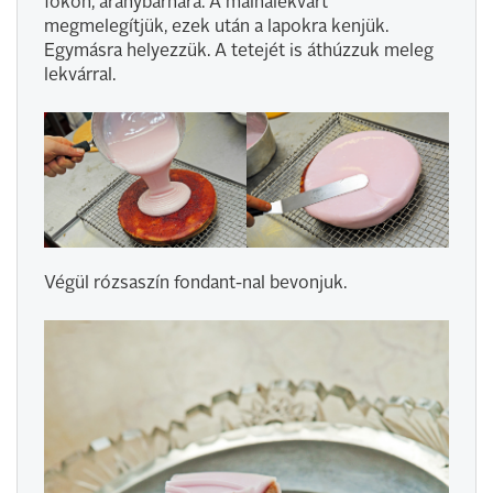
fokon, aranybarnára. A málnalekvárt
megmelegítjük, ezek után a lapokra kenjük.
Egymásra helyezzük. A tetejét is áthúzzuk meleg
lekvárral.
Végül rózsaszín fondant-nal bevonjuk.