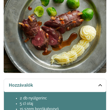
Hozzávalók
2 db nyúlgerinc
5 cl olaj
15 szem borókabogyó