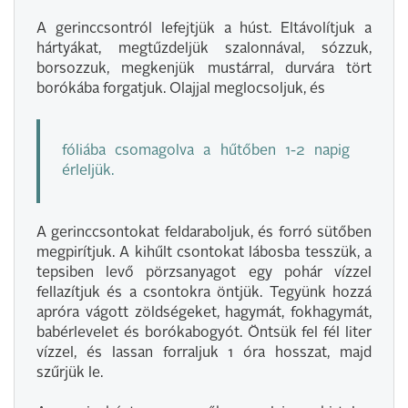
A gerinccsontról lefejtjük a húst. Eltávolítjuk a
hártyákat, megtűzdeljük szalonnával, sózzuk,
borsozzuk, megkenjük mustárral, durvára tört
borókába forgatjuk. Olajjal meglocsoljuk, és
fóliába csomagolva a hűtőben 1-2 napig
érleljük.
A gerinccsontokat feldaraboljuk, és forró sütőben
megpirítjuk. A kihűlt csontokat lábosba tesszük, a
tepsiben levő pörzsanyagot egy pohár vízzel
fellazítjuk és a csontokra öntjük. Tegyünk hozzá
apróra vágott zöldségeket, hagymát, fokhagymát,
babérlevelet és borókabogyót. Öntsük fel fél liter
vízzel, és lassan forraljuk 1 óra hosszat, majd
szűrjük le.