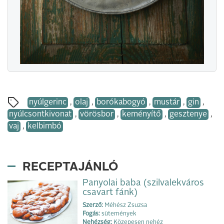
nyúlgerinc
,
olaj
,
borókabogyó
,
mustár
,
gin
,
nyúlcsontkivonat
,
vörösbor
,
keményítő
,
gesztenye
,
vaj
,
kelbimbó
RECEPTAJÁNLÓ
Panyolai baba (szilvalekváros
csavart fánk)
Szerző:
Méhész Zsuzsa
Fogás:
sütemények
Nehézség:
Közepesen nehéz