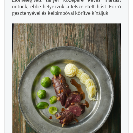
Előmelegített tányér közepére kevés mártást
öntünk, ebbe helyezzük a felszeletelt húst. Forró
gesztenyével és kelbimbóval körítve kínáljuk.