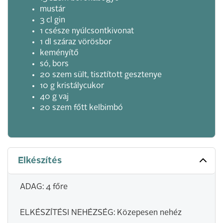
mustár
3 cl gin
1 csésze nyúlcsontkivonat
1 dl száraz vörösbor
keményítő
só, bors
20 szem sült, tisztított gesztenye
10 g kristálycukor
40 g vaj
20 szem főtt kelbimbó
Elkészítés
ADAG: 4 főre
ELKÉSZÍTÉSI NEHÉZSÉG: Közepesen nehéz