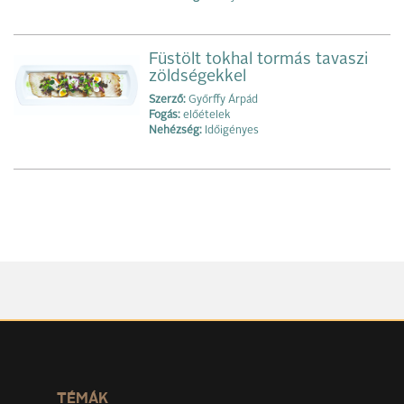
Füstölt tokhal tormás tavaszi
zöldségekkel
Szerző:
Győrffy Árpád
Fogás:
előételek
Nehézség:
Időigényes
TÉMÁK