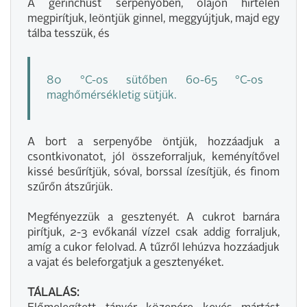
A gerinchúst serpenyőben, olajon hirtelen
megpirítjuk, leöntjük ginnel, meggyújtjuk, majd egy
tálba tesszük, és
80 °C-os sütőben 60-65 °C-os
maghőmérsékletig sütjük.
A bort a serpenyőbe öntjük, hozzáadjuk a
csontkivonatot, jól összeforraljuk, keményítővel
kissé besűrítjük, sóval, borssal ízesítjük, és finom
szűrőn átszűrjük.
Megfényezzük a gesztenyét. A cukrot barnára
pirítjuk, 2-3 evőkanál vízzel csak addig forraljuk,
amíg a cukor felolvad. A tűzről lehúzva hozzáadjuk
a vajat és beleforgatjuk a gesztenyéket.
TÁLALÁS: