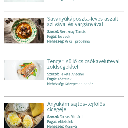
Savanyúkáposzta-leves aszalt
szilvával és vargányával
Szerző:
Bereznay Tamás
Fogás:
levesek
Nehézség:
Ki kell próbálnia!
Tengeri süllő csicsókavelutéval,
zöldségekkel
Szerző:
Fekete Antonio
Fogás:
főételek
Nehézség:
Közepesen nehéz
Anyukám sajtos-tejfölös
cicegéje
Szerző:
Farkas Richárd
Fogás:
előételek
Nehézség:
Könnyű