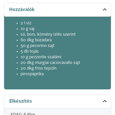
Hozzávalók
2 l víz
10 g vaj
só, bors, kömény ízlés szerint
60 dkg búzadara
50 g pecorino sajt
5 db tojás
10 g pezzente szalámi
20 dkg murgiai caciocavallo sajt
20 dkg friss tejszín
pirospaprika
Elkészítés