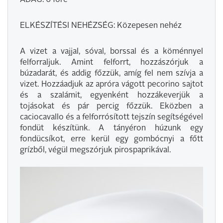
ADAG: 6 főre
ELKÉSZÍTÉSI NEHÉZSÉG: Közepesen nehéz
A vizet a vajjal, sóval, borssal és a köménnyel
felforraljuk. Amint felforrt, hozzászórjuk a
búzadarát, és addig főzzük, amíg fel nem szívja a
vizet. Hozzáadjuk az apróra vágott pecorino sajtot
és a szalámit, egyenként hozzákeverjük a
tojásokat és pár percig főzzük. Eközben a
caciocavallo és a felforrósított tejszín segítségével
fondüt készítünk. A tányéron húzunk egy
fondücsíkot, erre kerül egy gombócnyi a főtt
grízből, végül megszórjuk pirospaprikával.