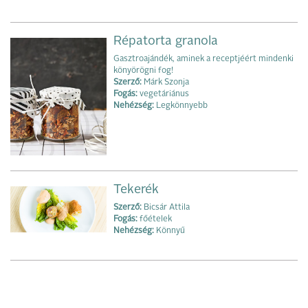
Répatorta granola
Gasztroajándék, aminek a receptjéért mindenki
könyörögni fog!
Szerző:
Márk Szonja
Fogás:
vegetáriánus
Nehézség:
Legkönnyebb
Tekerék
Szerző:
Bicsár Attila
Fogás:
főételek
Nehézség:
Könnyű