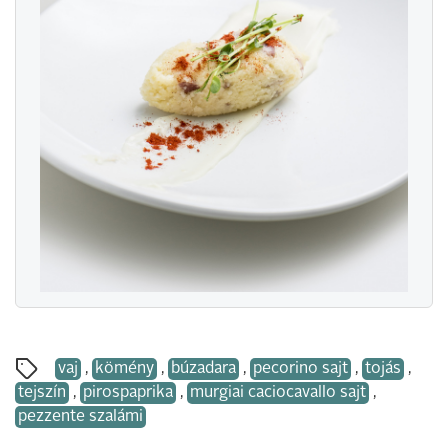
vaj
,
kömény
,
búzadara
,
pecorino sajt
,
tojás
,
tejszín
,
pirospaprika
,
murgiai caciocavallo sajt
,
pezzente szalámi