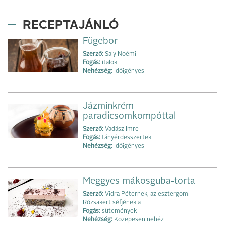
RECEPTAJÁNLÓ
Fügebor
Szerző:
Saly Noémi
Fogás:
italok
Nehézség:
Időigényes
Jázminkrém
paradicsomkompóttal
Szerző:
Vadász Imre
Fogás:
tányérdesszertek
Nehézség:
Időigényes
Meggyes mákosguba-torta
Szerző:
Vidra Péternek, az esztergomi
Rózsakert séfjének a
Fogás:
sütemények
Nehézség:
Közepesen nehéz