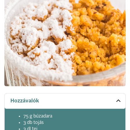
Hozzávalók
75 g búzadara
3 db tojás
3 dl tej