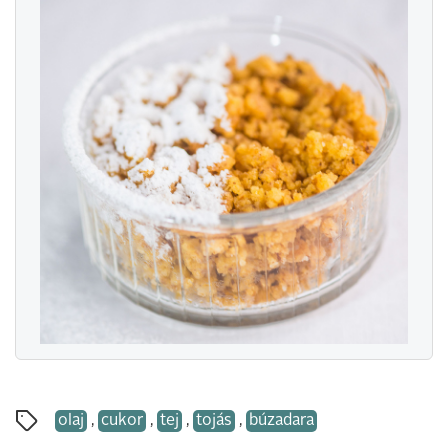
olaj
,
cukor
,
tej
,
tojás
,
búzadara