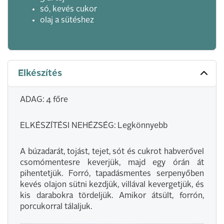
só, kevés cukor
olaj a sütéshez
Elkészítés
ADAG: 4 főre
ELKÉSZÍTÉSI NEHÉZSÉG: Legkönnyebb
A búzadarát, tojást, tejet, sót és cukrot habverővel
csomómentesre keverjük, majd egy órán át
pihentetjük. Forró, tapadásmentes serpenyőben
kevés olajon sütni kezdjük, villával kevergetjük, és
kis darabokra tördeljük. Amikor átsült, forrón,
porcukorral tálaljuk.