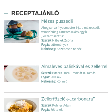
RECEPTAJÁNLÓ
Mézes puszedli
Ahogyan az Ínyesmester írja, a mézescsók
valószínűleg a mézeskalács egyik
„leszármazottja”.
Szerző:
Nábelek Zsófia
Fogás:
sütemények
Nehézség:
Közepesen nehéz
Almaleves pálinkával és zellerrel
Szerző:
Bittera Dóra – Molnár B. Tamás
Fogás:
levesek
Nehézség:
Könnyű
Zellerfőzelék-„carbonara”
Szerző:
Pohner Ádám
Fogás:
főételek