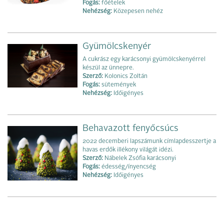
Fogás:
főételek
Nehézség:
Közepesen nehéz
Gyümölcskenyér
A cukrász egy karácsonyi gyümölcskenyérrel
készül az ünnepre.
Szerző:
Kolonics Zoltán
Fogás:
sütemények
Nehézség:
Időigényes
Behavazott fenyőcsúcs
2022 decemberi lapszámunk címlapdesszertje a
havas erdők illékony világát idézi.
Szerző:
Nábelek Zsófia karácsonyi
Fogás:
édesség/ínyencség
Nehézség:
Időigényes