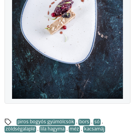
piros bogyós gyümölcsök
,
bors
,
só
,
zöldségalaplé
,
lila hagyma
,
méz
,
kacsamáj