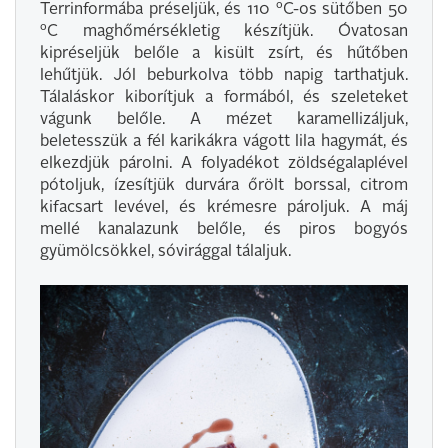
Terrinformába préseljük, és 110 ºC-os sütőben 50
ºC maghőmérsékletig készítjük. Óvatosan
kipréseljük belőle a kisült zsírt, és hűtőben
lehűtjük. Jól beburkolva több napig tarthatjuk.
Tálaláskor kiborítjuk a formából, és szeleteket
vágunk belőle. A mézet karamellizáljuk,
beletesszük a fél karikákra vágott lila hagymát, és
elkezdjük párolni. A folyadékot zöldségalaplével
pótoljuk, ízesítjük durvára őrölt borssal, citrom
kifacsart levével, és krémesre pároljuk. A máj
mellé kanalazunk belőle, és piros bogyós
gyümölcsökkel, sóvirággal tálaljuk.