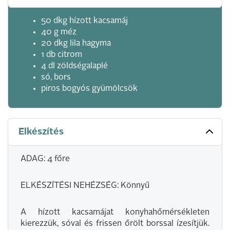
50 dkg hízott kacsamáj
40 g méz
20 dkg lila hagyma
1 db citrom
4 dl zöldségalaplé
só, bors
piros bogyós gyümölcsök
Elkészítés
ADAG: 4 főre
ELKÉSZÍTÉSI NEHÉZSÉG: Könnyű
A hízott kacsamájat konyhahőmérsékleten
kierezzük, sóval és frissen őrölt borssal ízesítjük.