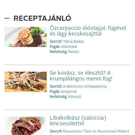
RECEPTAJÁNLÓ
Őzcarpaccio dióolajjal, fügével
és lágy kecskesajttal
Szerző:
Tátrai Balázs
Fogás:
előételek
Nehézség:
Nehéz
Se kovász, se élesztő? A
krumplilángos menni fog!
Szerző:
A debreceni Grillakadémia
Fogás:
kenye‌rek
Nehézség:
Könnyű
Libakolbász (salciccia)
lencsesólettel
Szerző:
Rosenstein Tibor és Rosenstein Róbert