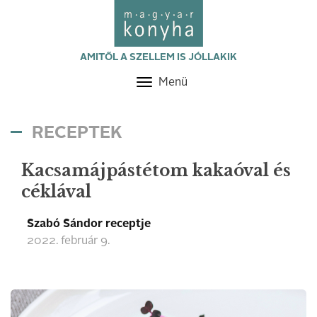
AMITŐL A SZELLEM IS JÓLLAKIK
Menü
Toggle
navigation
RECEPTEK
Kacsamájpástétom kakaóval és
céklával
Szabó Sándor receptje
2022. február 9.