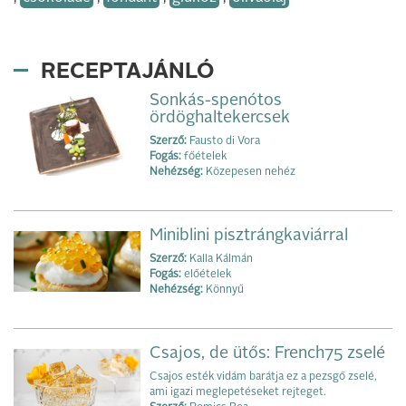
RECEPTAJÁNLÓ
Sonkás-spenótos
ördöghaltekercsek
Szerző:
Fausto di Vora
Fogás:
főételek
Nehézség:
Közepesen nehéz
Miniblini pisztrángkaviárral
Szerző:
Kalla Kálmán
Fogás:
előételek
Nehézség:
Könnyű
Csajos, de ütős: French75 zselé
Csajos esték vidám barátja ez a pezsgő zselé,
ami igazi meglepetéseket rejteget.