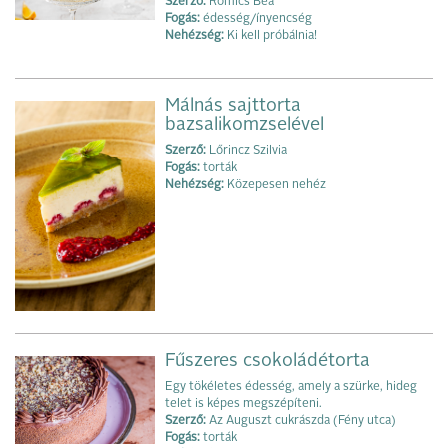
Szerző:
Romics Bea
Fogás:
édesség/ínyencség
Nehézség:
Ki kell próbálnia!
Málnás sajttorta
bazsalikomzselével
Szerző:
Lőrincz Szilvia
Fogás:
torták
Nehézség:
Közepesen nehéz
Fűszeres csokoládétorta
Egy tökéletes édesség, amely a szürke, hideg
telet is képes megszépíteni.
Szerző:
Az Auguszt cukrászda (Fény utca)
Fogás:
torták