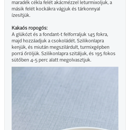
maradék cékla felét akácmézzel leturmixoljuk, a
másik felét kockákra vágjuk és tárkonnyal
ízesítjük.
Kakaós ropogós:
A glükózt és a fondant-t felforraljuk 145 fokra,
majd hozzáadjuk a csokoládét. Szilikonlapra
kenjük, és miután megszilárdult, turmixgépben
porrá őröljük. Szilikonlapra szitáljuk, és 195 fokos
sütőben 4-5 perc alatt megolvasztjuk.