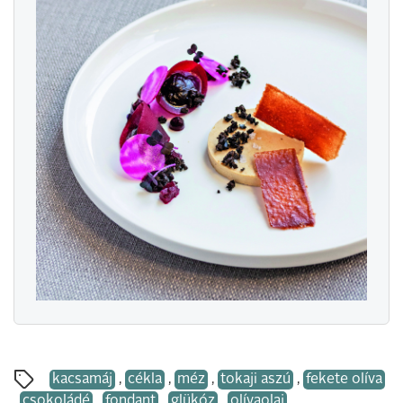
kacsamáj
,
cékla
,
méz
,
tokaji aszú
,
fekete olíva
,
csokoládé
,
fondant
,
glükóz
,
olívaolaj