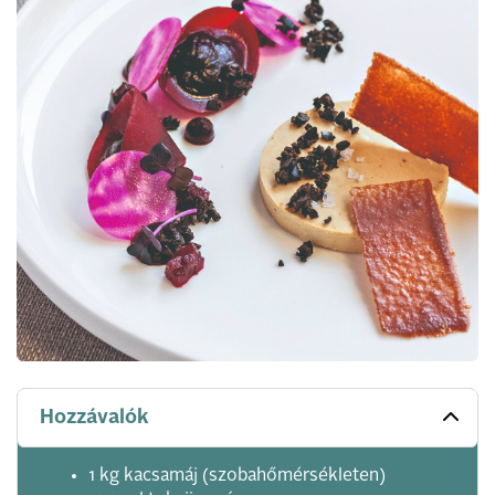
Hozzávalók
1 kg kacsamáj (szobahőmérsékleten)