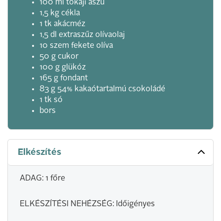
100 ml tokaji aszú
1,5 kg cékla
1 tk akácméz
1,5 dl extraszűz olívaolaj
10 szem fekete olíva
50 g cukor
100 g glükóz
165 g fondant
83 g 54% kakaótartalmú csokoládé
1 tk só
bors
Elkészítés
ADAG: 1 főre
ELKÉSZÍTÉSI NEHÉZSÉG: Időigényes