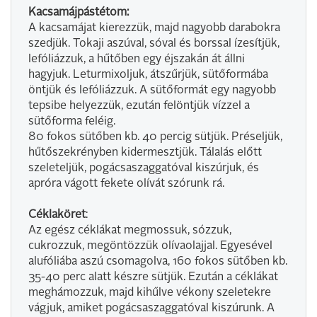
Kacsamájpástétom:
A kacsamájat kierezzük, majd nagyobb darabokra
szedjük. Tokaji aszúval, sóval és borssal ízesítjük,
lefóliázzuk, a hűtőben egy éjszakán át állni
hagyjuk. Leturmixoljuk, átszűrjük, sütőformába
öntjük és lefóliázzuk. A sütőformát egy nagyobb
tepsibe helyezzük, ezután felöntjük vízzel a
sütőforma feléig.
80 fokos sütőben kb. 40 percig sütjük. Préseljük,
hűtőszekrényben kidermesztjük. Tálalás előtt
szeleteljük, pogácsaszaggatóval kiszúrjuk, és
apróra vágott fekete olívát szórunk rá.
Céklaköret
:
Az egész céklákat megmossuk, sózzuk,
cukrozzuk, megöntözzük olívaolajjal. Egyesével
alufóliába aszú csomagolva, 160 fokos sütőben kb.
35-40 perc alatt készre sütjük. Ezután a céklákat
meghámozzuk, majd kihűlve vékony szeletekre
vágjuk, amiket pogácsaszaggatóval kiszúrunk. A