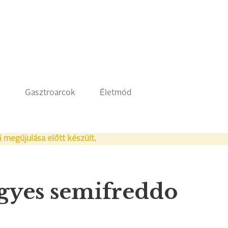
k
Gasztroarcok
Életmód
i megújulása előtt készült.
gyes semifreddo