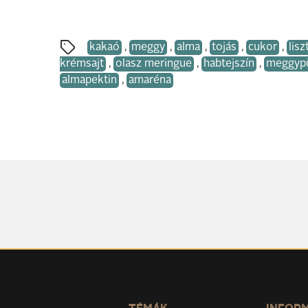
kakaó
,
meggy
,
alma
,
tojás
,
cukor
,
lisz
krémsajt
,
olasz meringue
,
habtejszín
,
meggyp
almapektin
,
amaréna