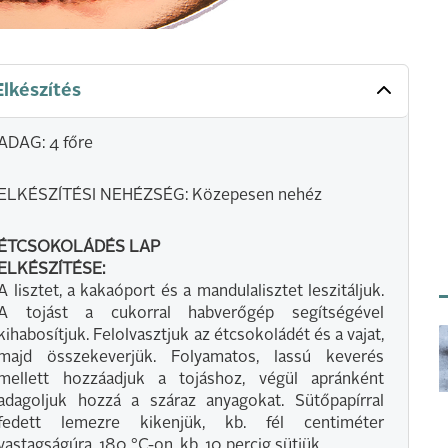
Elkészítés
ADAG: 4 főre
ELKÉSZÍTÉSI NEHÉZSÉG: Közepesen nehéz
ÉTCSOKOLÁDÉS LAP
ELKÉSZÍTÉSE:
A lisztet, a kakaóport és a mandulalisztet leszitáljuk.
A tojást a cukorral habverőgép segítségével
kihabosítjuk. Felolvasztjuk az étcsokoládét és a vajat,
majd összekeverjük. Folyamatos, lassú keverés
mellett hozzáadjuk a tojáshoz, végül apránként
adagoljuk hozzá a száraz anyagokat. Sütőpapírral
fedett lemezre kikenjük, kb. fél centiméter
vastagságúra. 180 °C-on, kb. 10 percig sütjük.