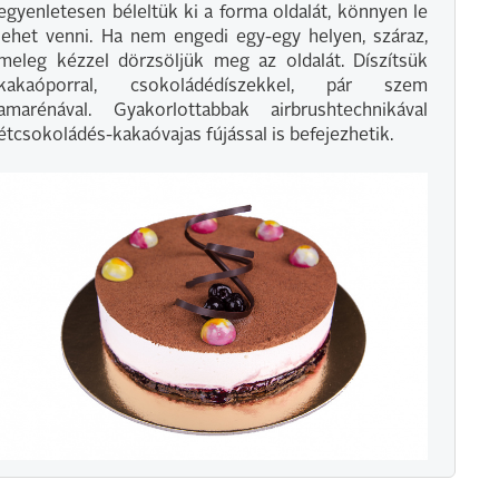
egyenletesen béleltük ki a forma oldalát, könnyen le
lehet venni. Ha nem engedi egy-egy helyen, száraz,
meleg kézzel dörzsöljük meg az oldalát. Díszítsük
kakaóporral, csokoládédíszekkel, pár szem
amarénával. Gyakorlottabbak airbrushtechnikával
étcsokoládés-kakaóvajas fújással is befejezhetik.