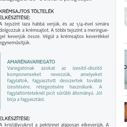
KRÉMSAJTOS TÖLTELÉK
ELKÉSZÍTÉSE:
A tejszínt laza habbá verjük, és az 1/4-ével simára
dolgozzuk a krémsajtot. A többi tejszínt a meringue-
gel keverjük össze. Végül a krémsajtos keverékkel
egyneműsítjük.
AMARÉNAVARIEGATO
Variegatónak azokat az ízesítő-díszítő
komponenseket nevezzük, amelyeket
fagylaltok, fagyasztott desszertek további
ízesítésére, rétegezésére használunk. A
fagylaltönteteknél picit sűrűbb állományú. Jól
bírja a fagyasztást.
ELKÉSZÍTÉSE:
A kristálycukrot a pektinnel alaposan elkeverjük. A