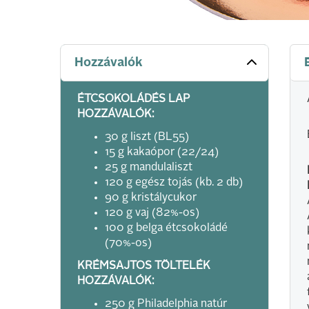
Hozzávalók
ÉTCSOKOLÁDÉS LAP
HOZZÁVALÓK:
30 g liszt (BL55)
15 g kakaópor (22/24)
25 g mandulaliszt
120 g egész tojás (kb. 2 db)
90 g kristálycukor
120 g vaj (82%-os)
100 g belga étcsokoládé
(70%-os)
KRÉMSAJTOS TÖLTELÉK
HOZZÁVALÓK:
250 g Philadelphia natúr