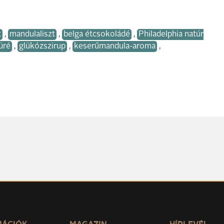
t
,
mandulaliszt
,
belga étcsokoládé
,
Philadelphia natúr
üré
,
glükózszirup
,
keserűmandula-aroma
,