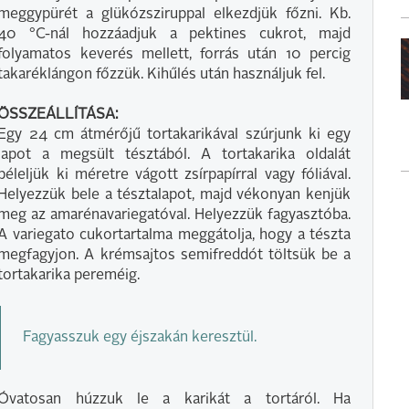
meggypürét a glükózsziruppal elkezdjük főzni. Kb.
40 °C-nál hozzáadjuk a pektines cukrot, majd
folyamatos keverés mellett, forrás után 10 percig
takaréklángon főzzük. Kihűlés után használjuk fel.
ÖSSZEÁLLÍTÁSA:
Egy 24 cm átmérőjű tortakarikával szúrjunk ki egy
lapot a megsült tésztából. A tortakarika oldalát
béleljük ki méretre vágott zsírpapírral vagy fóliával.
Helyezzük bele a tésztalapot, majd vékonyan kenjük
meg az amarénavariegatóval. Helyezzük fagyasztóba.
A variegato cukortartalma meggátolja, hogy a tészta
megfagyjon. A krémsajtos semifreddót töltsük be a
tortakarika pereméig.
Fagyasszuk egy éjszakán keresztül.
Óvatosan húzzuk le a karikát a tortáról. Ha