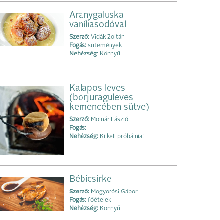
Aranygaluska
vaníliasodóval
Szerző:
Vidák Zoltán
Fogás:
sütemények
Nehézség:
Könnyű
Kalapos leves
(borjuraguleves
kemencében sütve)
Szerző:
Molnár László
Fogás:
Nehézség:
Ki kell próbálnia!
Bébicsirke
Szerző:
Mogyorósi Gábor
Fogás:
főételek
Nehézség:
Könnyű