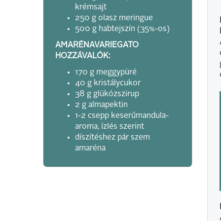
krémsajt
250 g olasz meringue
500 g habtejszín (35%-os)
AMARÉNAVARIEGATO
HOZZÁVALÓK:
170 g meggypüré
40 g kristálycukor
38 g glükózszirup
2 g almapektin
1-2 csepp keserűmandula-
aroma, ízlés szerint
díszítéshez pár szem
amaréna