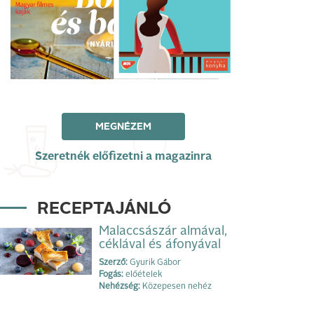
MEGNÉZEM
Szeretnék előfizetni a magazinra
RECEPTAJÁNLÓ
Malaccsászár almával,
céklával és áfonyával
Szerző:
Gyurik Gábor
Fogás:
előételek
Nehézség:
Közepesen nehéz