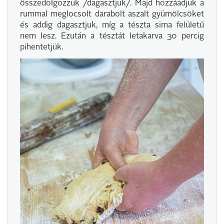
összedolgozzuk /dagasztjuk/. Majd hozzáadjuk a
rummal meglocsolt darabolt aszalt gyümölcsöket
és addig dagasztjuk, míg a tészta sima felületű
nem lesz. Ezután a tésztát letakarva 30 percig
pihentetjük.