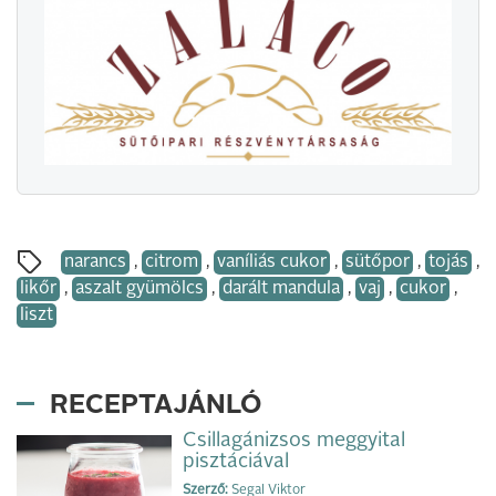
narancs
,
citrom
,
vaníliás cukor
,
sütőpor
,
tojás
,
likőr
,
aszalt gyümölcs
,
darált mandula
,
vaj
,
cukor
,
liszt
RECEPTAJÁNLÓ
Csillagánizsos meggyital
pisztáciával
Szerző:
Segal Viktor