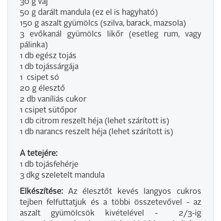
30 g vaj
50 g darált mandula (ez el is hagyható)
150 g aszalt gyümölcs (szilva, barack, mazsola)
3 evőkanál gyümölcs likőr (esetleg rum, vagy
pálinka)
1 db egész tojás
1 db tojássárgája
1 csipet só
20 g élesztő
2 db vaníliás cukor
1 csipet sütőpor
1 db citrom reszelt héja (lehet szárított is)
1 db narancs reszelt héja (lehet szárított is)
A tetejére:
1 db tojásfehérje
3 dkg szeletelt mandula
Elkészítése:
Az élesztőt kevés langyos cukros
tejben felfuttatjuk és a többi összetevővel - az
aszalt gyümölcsök kivételével - 2/3-ig