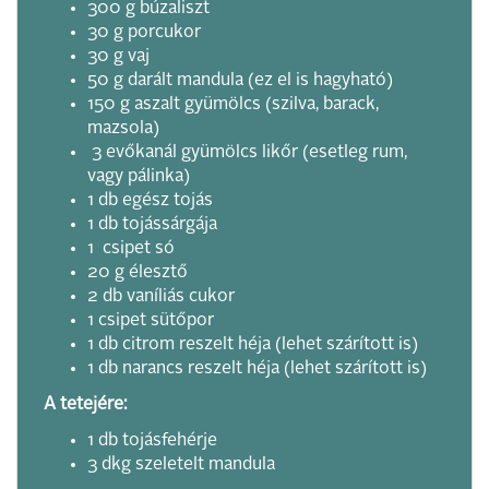
300 g búzaliszt
30 g porcukor
30 g vaj
50 g darált mandula (ez el is hagyható)
150 g aszalt gyümölcs (szilva, barack,
mazsola)
3 evőkanál gyümölcs likőr (esetleg rum,
vagy pálinka)
1 db egész tojás
1 db tojássárgája
1 csipet só
20 g élesztő
2 db vaníliás cukor
1 csipet sütőpor
1 db citrom reszelt héja (lehet szárított is)
1 db narancs reszelt héja (lehet szárított is)
A tetejére:
1 db tojásfehérje
3 dkg szeletelt mandula