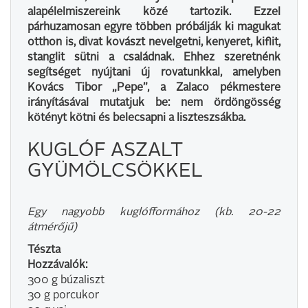
alapélelmiszereink közé tartozik. Ezzel
párhuzamosan egyre többen próbálják ki magukat
otthon is, divat kovászt nevelgetni, kenyeret, kiflit,
stanglit sütni a családnak. Ehhez szeretnénk
segítséget nyújtani új rovatunkkal, amelyben
Kovács Tibor „Pepe”, a Zalaco pékmestere
irányításával mutatjuk be: nem ördöngösség
kötényt kötni és belecsapni a liszteszsákba.
KUGLÓF ASZALT
GYÜMÖLCSÖKKEL
Egy nagyobb kuglófformához (kb. 20-22
átmérőjű)
Tészta
Hozzávalók:
300 g búzaliszt
30 g porcukor