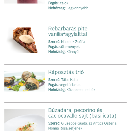
Fogás:
italok
Nehézség:
Legkönnyebb
Rebarbarás pite
vaníliafagylalttal
Szerző:
Nábelek Zsófia
Fogás:
sütemények
Nehézség:
Könnyű
Káposztás trió
Szerző:
Tálas Kata
Fogás:
vegetáriánus
Nehézség:
Közepesen nehéz
Búzadara, pecorino és
caciocavallo sajt (basilicata)
Szerző:
Giuseppe Guida, az Antica Osteria
Nonna Rosa séfjének