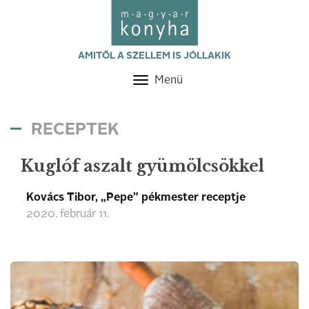
AMITŐL A SZELLEM IS JÓLLAKIK
Menü
Toggle
navigation
RECEPTEK
Kuglóf aszalt gyümölcsökkel
Kovács Tibor, „Pepe” pékmester receptje
2020. február 11.