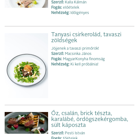
Szerző:
Kalla Kálmán
Fogás:
előételek
Nehézség:
Időigényes
Tanyasi csirkerolád, tavaszi
zöldségek
Jöjjenek a tavaszi primőrök!
Szerző:
Macsinka János
Fogás:
MagyarKonyha finomság
Nehézség:
Ki kell próbálnia!
Őz, csalán, brick tészta,
karalábé, ördögszekérgomba,
sült káposzta
Szerző:
Pesti István
Fogás:
főételek