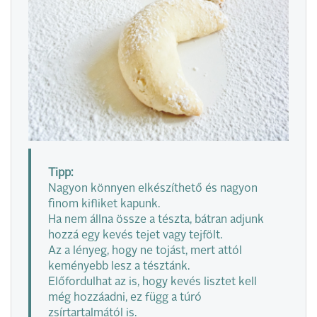
Tipp:
Nagyon könnyen elkészíthető és nagyon
finom kifliket kapunk.
Ha nem állna össze a tészta, bátran adjunk
hozzá egy kevés tejet vagy tejfölt.
Az a lényeg, hogy ne tojást, mert attól
keményebb lesz a tésztánk.
Előfordulhat az is, hogy kevés lisztet kell
még hozzáadni, ez függ a túró
zsírtartalmától is.