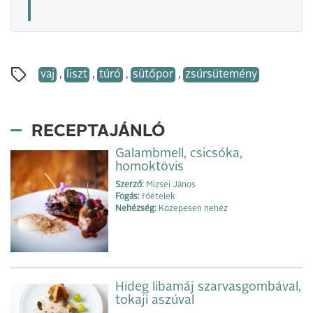
vaj
,
liszt
,
túró
,
sütőpor
,
zsúrsütemény
RECEPTAJÁNLÓ
Galambmell, csicsóka,
homoktövis
Szerző:
Mizsei János
Fogás:
főételek
Nehézség:
Közepesen nehéz
Hideg libamáj szarvasgombával,
tokaji aszúval