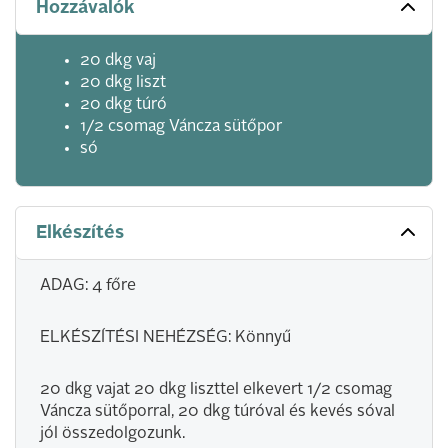
Hozzávalók
20 dkg vaj
20 dkg liszt
20 dkg túró
1/2 csomag Váncza sütőpor
só
Elkészítés
ADAG: 4 főre
ELKÉSZÍTÉSI NEHÉZSÉG: Könnyű
20 dkg vajat 20 dkg liszttel elkevert 1/2 csomag
Váncza sütőporral, 20 dkg túróval és kevés sóval
jól összedolgozunk.