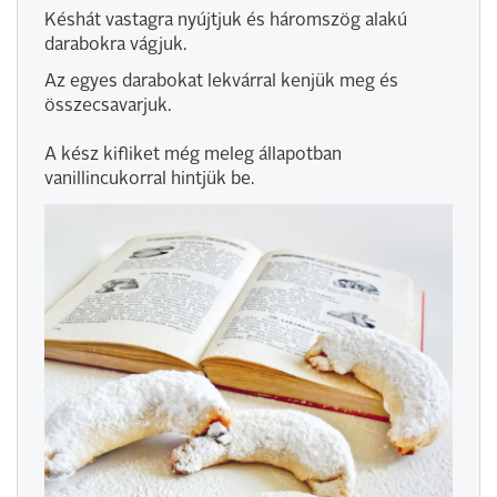
Késhát vastagra nyújtjuk és háromszög alakú
darabokra vágjuk.
Az egyes darabokat lekvárral kenjük meg és
összecsavarjuk.
A kész kifliket még meleg állapotban
vanillincukorral hintjük be.