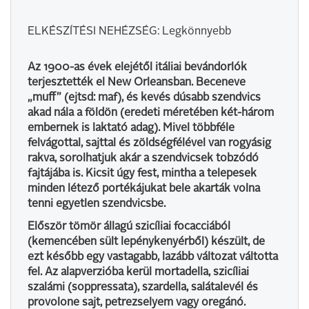
ELKÉSZÍTÉSI NEHÉZSÉG: Legkönnyebb
Az 1900-as évek elejétől itáliai bevándorlók
terjesztették el New Orleansban. Beceneve
„muff” (ejtsd: maf), és kevés dúsabb szendvics
akad nála a földön (eredeti méretében két-három
embernek is laktató adag). Mivel többféle
felvágottal, sajttal és zöldségfélével van rogyásig
rakva, sorolhatjuk akár a szendvicsek tobzódó
fajtájába is. Kicsit úgy fest, mintha a telepesek
minden létező portékájukat bele akarták volna
tenni egyetlen szendvicsbe.
Először tömör állagú szicíliai focacciából
(kemencében sült lepénykenyérből) készült, de
ezt később egy vastagabb, lazább változat váltotta
fel. Az alapverzióba kerül mortadella, szicíliai
szalámi (soppressata), szardella, salátalevél és
provolone sajt, petrezselyem vagy oregánó.