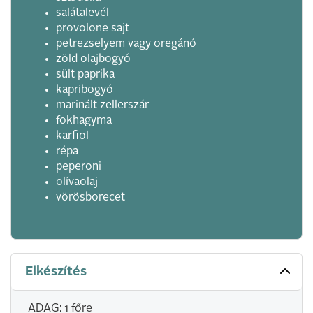
salátalevél
provolone sajt
petrezselyem vagy oregánó
zöld olajbogyó
sült paprika
kapribogyó
marinált zellerszár
fokhagyma
karfiol
répa
peperoni
olívaolaj
vörösborecet
Elkészítés
ADAG: 1 főre