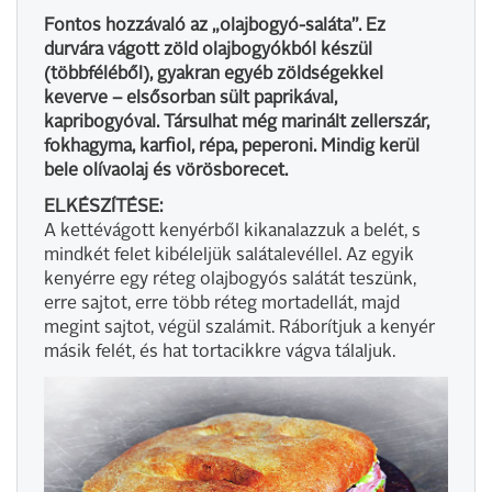
Fontos hozzávaló az „olajbogyó-saláta”. Ez
durvára vágott zöld olajbogyókból készül
(többféléből), gyakran egyéb zöldségekkel
keverve – elsősorban sült paprikával,
kapribogyóval. Társulhat még marinált zellerszár,
fokhagyma, karfiol, répa, peperoni. Mindig kerül
bele olívaolaj és vörösborecet.
ELKÉSZÍTÉSE:
A kettévágott kenyérből kikanalazzuk a belét, s
mindkét felet kibéleljük salátalevéllel. Az egyik
kenyérre egy réteg olajbogyós salátát teszünk,
erre sajtot, erre több réteg mortadellát, majd
megint sajtot, végül szalámit. Ráborítjuk a kenyér
másik felét, és hat tortacikkre vágva tálaljuk.