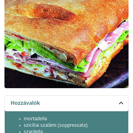
Hozzávalók
mortadella
szicíliai szalámi (soppressata)
szardella