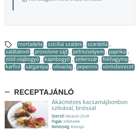
mortadella
,
szicíliai szalámi
,
szardella
,
salátalevél
,
provolone sajt
,
petrezselyem
,
paprika
,
zöld olajbogyó
,
kapribogyó
,
zellerszár
,
fokhagyma
,
karfiol
,
sárgarépa
,
olívaolaj
,
peperoni
,
vörösborecet
RECEPTAJÁNLÓ
Akácmézes kacsamájbonbon
szilvával, brióssal
Szerző:
Haraszti Zsolt
Fogás:
előételek
Nehézség:
Könnyű