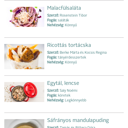
Malacfülsaláta
Szerző:
Rosenstein Tibor
Fogás:
saláták
Nehézség:
Könnyű
Ricottás tortácska
Szerző:
Berke Márta és Kocsis Regina
Fogás:
tányérdesszertek
Nehézség:
Könnyű
Egytál, lencse
Szerző:
Saly Noémi
Fogás:
köretek
Nehézség:
Legkönnyebb
Sáfrányos mandulapuding
Szerző:
Tamás és Bittera Dóra