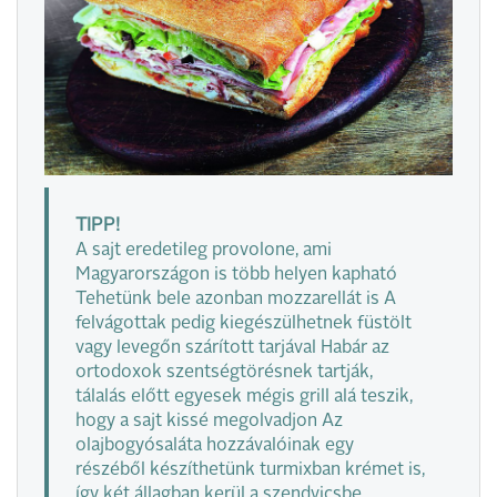
TIPP!
A sajt eredetileg provolone, ami
Magyarországon is több helyen kapható
Tehetünk bele azonban mozzarellát is A
felvágottak pedig kiegészülhetnek füstölt
vagy levegőn szárított tarjával Habár az
ortodoxok szentségtörésnek tartják,
tálalás előtt egyesek mégis grill alá teszik,
hogy a sajt kissé megolvadjon Az
olajbogyósaláta hozzávalóinak egy
részéből készíthetünk turmixban krémet is,
így két állagban kerül a szendvicsbe