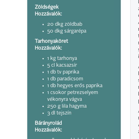
Zöldségek
Hozzávalók:
20 dkg zöldbab
50 dkg sárgarépa
Tarhonyaköret
Hozzávalók:
1 kg tarhonya
5 cl kacsazsír
1 db tv paprika
1 db paradicsom
1 db hegyes erős paprika
1 csokor petrezselyem
vékonyra vágva
250 g lila hagyma
3 dl tejszín
Bárányrolád
Hozzávalók: