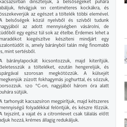
kacsazsírban dinszteljük, a belsőségeket puhára
abáljuk, felvágjuk 1x1 centiméteres kockákra, és
összekeverjük az egészet a töltelék többi elemével.
A belsőségek közül nyelvből és szívből tudunk
nagyjából az adott mennyiségben vásárolni, de
tüdőből egy egész túl sok az ételbe. Érdemes lehet a
maradékot kiegészítve készíteni mindjárt egy
szalontüdőt is, amely bárányból talán még finomabb
is, mint sertésből.
A báránylapockát kicsontozzuk, majd kiterítjük.
Beletesszük a tölteléket, ezután hengereljük, és
spárgával szorosan megkötözzük. A külsejét
megkenjük zúzott fokhagymás joghurttal, és sózzuk,
borsozzuk. 120 °C-on, nagyjából három óra alatt
puhára sütjük.
A tarhonyát kacsazsíron megpirítjuk, majd kétszeres
mennyiségű folyadékkal felöntjük, és készre főzzük.
A tejszínt, a vajat és a citromlevet csak tálalás előtt
adjuk hozzá, krémes állagig redukáljuk.