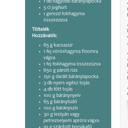
1 db nagyobb báránylapocka
5 cl joghurt
1 gerezd fokhagyma
összezúzva
Töltelék
Hozzávalók:
65 g kacsazsír
1 fej vöröshagyma finomra
vágva
1 fej fokhagyma összezúzva
650 g párolt rizs
150 g darált báránylapocka
3 db nyers egész tojás
4 db főtt tojás
100 g báránynyelv
65 g báránytüdő
100 g bárányszív
30 g lestyán vagy
petrezselyem apróra vágva
10 g szárított borsikafű