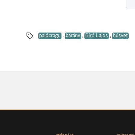
palócragu
,
bárány
,
Bíró Lajos
,
húsvét