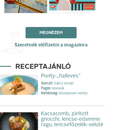
MEGNÉZEM
Szeretnék előfizetni a magazinra
RECEPTAJÁNLÓ
Ponty-„halleves”
Szerző:
Gálicz István
Fogás:
levesek
Nehézség:
Közepesen nehéz
Kacsacomb, pirított
gnocchi, lencse-edamme
ragu, lencsefőzelék-veluté