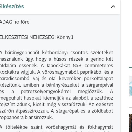
Elkészítés
ADAG: 10 főre
ELKÉSZÍTÉSI NEHÉZSÉG: Könnyű
A báránygerincből kétbordányi csontos szeleteket
használunk úgy, hogy a húsos részek a gerinc két
oldalára essenek. A lapockákat 8x8 centiméteres
kockákra vágjuk. A vöröshagymából, paprikából és a
paradicsomból vaj és olaj keverékén pörköltalapot
készítünk, amiben a bárányrészeket a sárgarépával
és a petrezselyemgyökérrel megfőzzük. A
megpuhult húsokat kiemeljük az alapból, a szafthoz
tejszínt adunk, kicsit még visszafőzzük. Az egészet
szűrőn átpasszírozzuk. A sárgarépát és a zöldbabot
roppanósra blansírozzuk.
A töltelékbe szánt vöröshagymát és fokhagymát