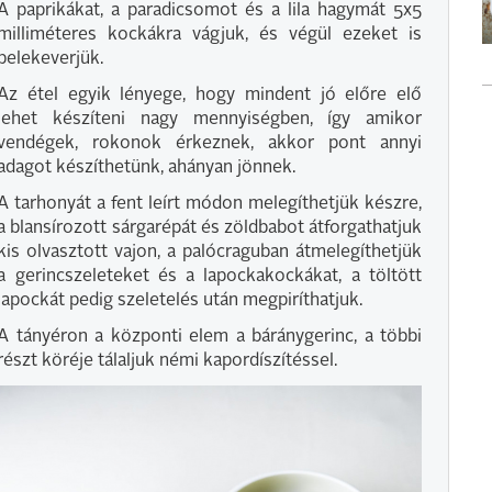
A paprikákat, a paradicsomot és a lila hagymát 5x5
milliméteres kockákra vágjuk, és végül ezeket is
belekeverjük.
Az étel egyik lényege, hogy mindent jó előre elő
lehet készíteni nagy mennyiségben, így amikor
vendégek, rokonok érkeznek, akkor pont annyi
adagot készíthetünk, ahányan jönnek.
A tarhonyát a fent leírt módon melegíthetjük készre,
a blansírozott sárgarépát és zöldbabot átforgathatjuk
kis olvasztott vajon, a palócraguban átmelegíthetjük
a gerincszeleteket és a lapockakockákat, a töltött
lapockát pedig szeletelés után megpiríthatjuk.
A tányéron a központi elem a báránygerinc, a többi
részt köréje tálaljuk némi kapordíszítéssel.