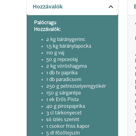
Hozzávalók
Palócragu
Hozzávalók:
2 kg báránygerinc
1,5 kg báránylapocka
110 g vaj
50 g repceolaj
2 kg vöröshagyma
1 db tv paprika
1 db paradicsom
250 g petrezselyemgyökér
150 g sárgarépa
1 ek Erős Pista
40 g pirospaprika
3 cl tárkonyecet
só ízlés szerint
1 csokor friss kapor
5 dl főzőtejszín