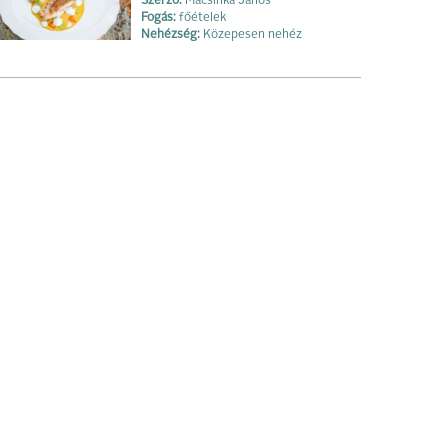
Szerző:
Macsinka János
Fogás:
főételek
Nehézség:
Közepesen nehéz