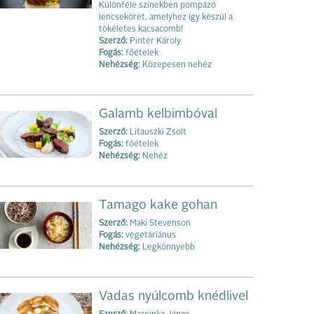
Különféle színekben pompázó
lencseköret, amelyhez így készül a
tökéletes kacsacomb!
Szerző:
Pintér Károly
Fogás:
főételek
Nehézség:
Közepesen nehéz
Galamb kelbimbóval
Szerző:
Litauszki Zsolt
Fogás:
főételek
Nehézség:
Nehéz
Tamago kake gohan
Szerző:
Maki Stevenson
Fogás:
vegetáriánus
Nehézség:
Legkönnyebb
Vadas nyúlcomb knédlivel