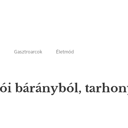
k
Gasztroarcok
Életmód
ói bárányból, tarhon