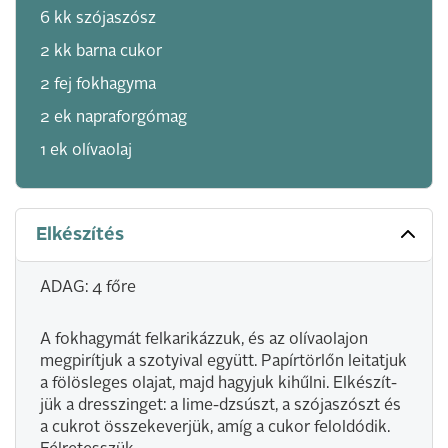
6 kk szójaszósz
2 kk barna cukor
2 fej fokhagyma
2 ek napraforgómag
1 ek olívaolaj
Elkészítés
ADAG: 4 főre
A fokhagymát felkarikázzuk, és az olívaolajon
megpirítjuk a szotyival együtt. Papírtörlőn leitatjuk
a fölösleges olajat, majd hagyjuk kihűlni. Elkészít-
jük a dresszinget: a lime-dzsúszt, a szójaszószt és
a cukrot összekeverjük, amíg a cukor feloldódik.