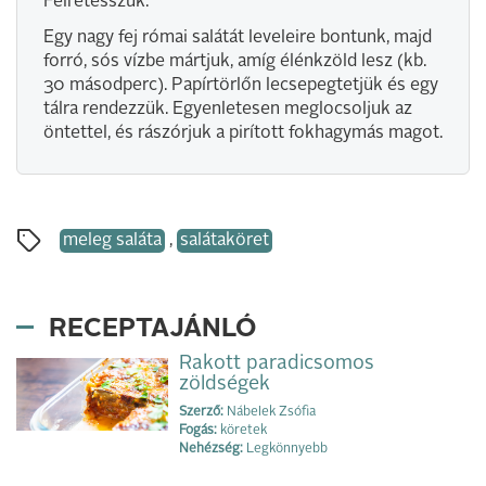
Félretesszük.
Egy nagy fej római salátát leveleire bontunk, majd
forró, sós vízbe mártjuk, amíg élénkzöld lesz (kb.
30 másodperc). Papírtörlőn lecsepegtetjük és egy
tálra rendezzük. Egyenletesen meglocsoljuk az
öntettel, és rászórjuk a pirított fokhagymás magot.
meleg saláta
,
salátaköret
RECEPTAJÁNLÓ
Rakott paradicsomos
zöldségek
Szerző:
Nábelek Zsófia
Fogás:
köretek
Nehézség:
Legkönnyebb