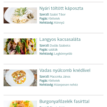
Nyári töltött káposzta
Szerző:
Szabó Tibor
Fogás:
főételek
Nehézség:
Könnyű
Langyos kacsasaláta
Szerző:
Dudás Szabolcs
Fogás:
saláták
Nehézség:
Legkönnyebb
Vadas nyúlcomb knédlivel
Szerző:
Macsinka János
Fogás:
főételek
Nehézség:
Közepesen nehéz
Burgonyafőzelék fasírttal