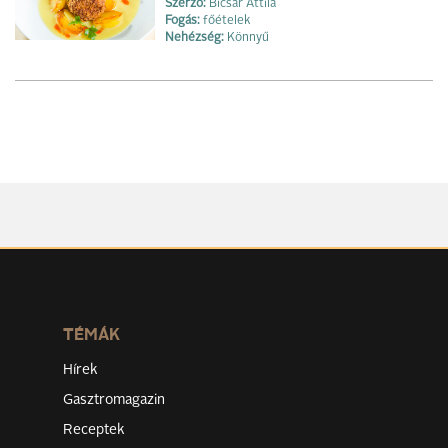
Szerző:
Bicsár Attila
Fogás:
főételek
Nehézség:
Könnyű
TÉMÁK
Hírek
Gasztromagazin
Receptek