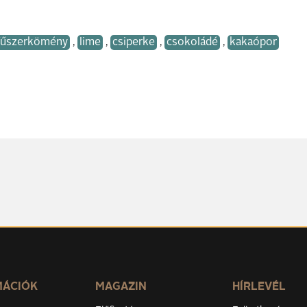
fűszerkömény
,
lime
,
csiperke
,
csokoládé
,
kakaópor
MÁCIÓK
MAGAZIN
HÍRLEVÉL