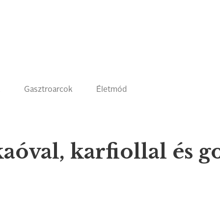
k
Gasztroarcok
Életmód
kaóval, karfiollal és 