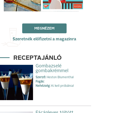
MEGNÉZEM
Szeretnék előfizetni a magazinra
RECEPTAJÁNLÓ
Gombazselé
gombakrémmel
Szerző:
Heston Blumenthal
Fogás:
Nehézség:
Ki kell próbálnia!
Fácánleves töltött