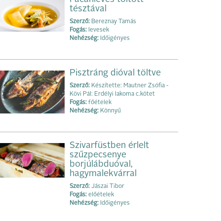
tésztával
Szerző:
Bereznay Tamás
Fogás:
levesek
Nehézség:
Időigényes
Pisztráng dióval töltve
Szerző:
Készítette: Mautner Zsófia -
Kövi Pál: Erdélyi lakoma c.kötet
Fogás:
főételek
Nehézség:
Könnyű
Szivarfüstben érlelt
szűzpecsenye
borjúlábduóval,
hagymalekvárral
Szerző:
Jászai Tibor
Fogás:
előételek
Nehézség:
Időigényes