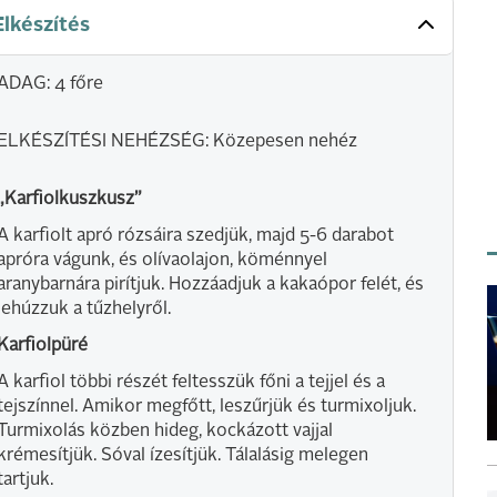
Elkészítés
ADAG: 4 főre
ELKÉSZÍTÉSI NEHÉZSÉG: Közepesen nehéz
„Karfiolkuszkusz”
A karfiolt apró rózsáira szedjük, majd 5-6 darabot
apróra vágunk, és olívaolajon, köménnyel
aranybarnára pirítjuk. Hozzáadjuk a kakaópor felét, és
lehúzzuk a tűzhelyről.
Karfiolpüré
A karfiol többi részét feltesszük főni a tejjel és a
tejszínnel. Amikor megfőtt, leszűrjük és turmixoljuk.
Turmixolás közben hideg, kockázott vajjal
krémesítjük. Sóval ízesítjük. Tálalásig melegen
tartjuk.