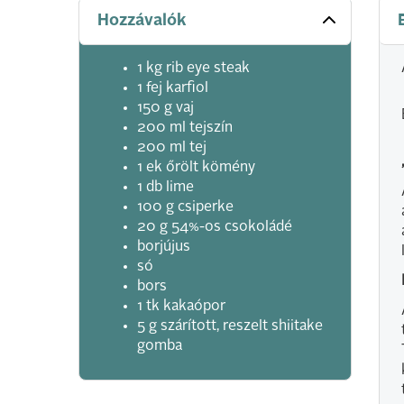
Hozzávalók
1 kg rib eye steak
1 fej karfiol
150 g vaj
200 ml tejszín
200 ml tej
1 ek őrölt kömény
1 db lime
100 g csiperke
20 g 54%-os csokoládé
borjújus
só
bors
1 tk kakaópor
5 g szárított, reszelt shiitake
gomba