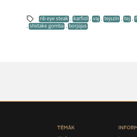
rib eye steak
,
karfiol
,
vaj
,
tejszín
,
tej
,
,
shiitake gomba
,
borjújus
TÉMÁK
INFOR