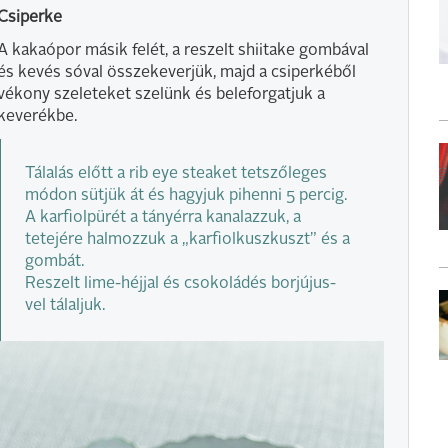
Csiperke
A kakaópor másik felét, a reszelt shiitake gombával
és kevés sóval összekeverjük, majd a csiperkéből
vékony szeleteket szelünk és beleforgatjuk a
keverékbe.
Tálalás előtt a rib eye steaket tetszőleges
módon sütjük át és hagyjuk pihenni 5 percig.
A karfiolpürét a tányérra kanalazzuk, a
tetejére halmozzuk a „karfiolkuszkuszt” és a
gombát.
Reszelt lime-héjjal és csokoládés borjújus-
vel tálaljuk.