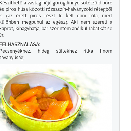
Készíthető a vastag héjú görögdinnye sötétzöld bőre
és piros húsa közötti rózsaszín-halványzöld rétegből
is (az érett piros részt le kell enni róla, mert
különben megpuhul az egész). Aki nem szereti a
kaprot, kihagyhatja, bár szerintem anélkül fabatkát se
ér.
FELHASZNÁLÁSA:
Pecsenyékhez, hideg sültekhez ritka finom
savanyúság.