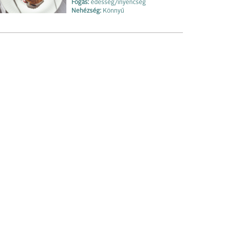
Fogás:
édesség/ínyencség
Nehézség:
Könnyű