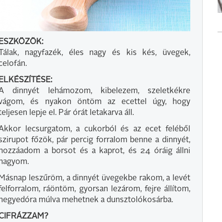
ESZKÖZÖK:
Tálak, nagyfazék, éles nagy és kis kés, üvegek,
celofán.
ELKÉSZÍTÉSE:
A dinnyét lehámozom, kibelezem, szeletkékre
vágom, és nyakon öntöm az ecettel úgy, hogy
teljesen lepje el. Pár órát letakarva áll.
Akkor lecsurgatom, a cukorból és az ecet feléből
szirupot főzök, pár percig forralom benne a dinnyét,
hozzáadom a borsot és a kaprot, és 24 óráig állni
hagyom.
Másnap leszűröm, a dinnyét üvegekbe rakom, a levét
felforralom, ráöntöm, gyorsan lezárom, fejre állítom,
negyedóra múlva mehetnek a dunsztolókosárba.
CIFRÁZZAM?