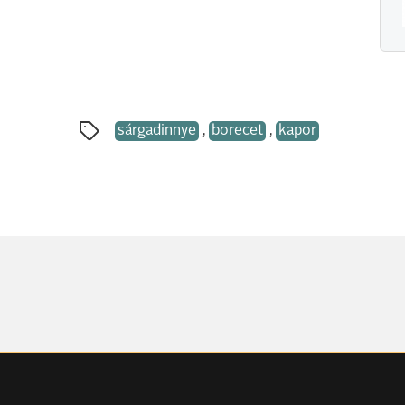
sárgadinnye
,
borecet
,
kapor