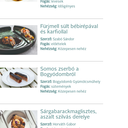
Fogás:
levesek
Nehézség:
Időigényes
Fürjmell sült bébirépával
és karfiollal
Szerző:
Szabó Sándor
Fogás:
előételek
Nehézség:
Közepesen nehéz
Somos zserbó a
Bogyódombról
Szerző:
Bogyódomb Gyümölcsműhely
Fogás:
sütemények
Nehézség:
Közepesen nehéz
Sárgabarackmaglisztes,
aszalt szilvás derelye
Szerző:
Horváth Gábor