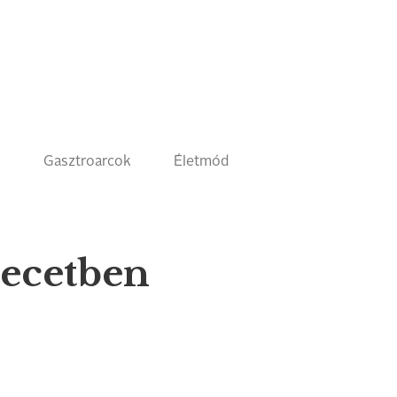
k
Gasztroarcok
Életmód
recetben