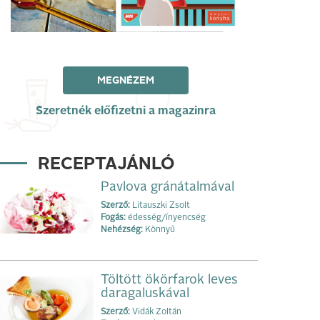
MEGNÉZEM
Szeretnék előfizetni a magazinra
RECEPTAJÁNLÓ
Pavlova gránátalmával
Szerző:
Litauszki Zsolt
Fogás:
édesség/ínyencség
Nehézség:
Könnyű
Töltött ökörfarok leves
daragaluskával
Szerző:
Vidák Zoltán