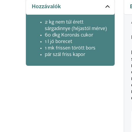
Hozzávalók
2 kg nem túl érett
sárgadinnye (héjastól mérve)
60 dkg Koronás cukor
1 l jó borecet
1 mk frissen törött bors
pár szál friss kapor