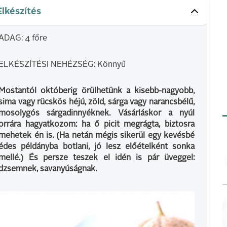
Elkészítés
ADAG: 4 főre
ELKÉSZÍTÉSI NEHÉZSÉG: Könnyű
Mostantól októberig örülhetünk a kisebb-nagyobb,
sima vagy rücskös héjú, zöld, sárga vagy narancsbélű,
mosolygós sárgadinnyéknek. Vásárláskor a nyúl
orrára hagyatkozom: ha ő picit megrágta, biztosra
mehetek én is. (Ha netán mégis sikerül egy kevésbé
édes példányba botlani, jó lesz előételként sonka
mellé.) És persze teszek el idén is pár üveggel:
dzsemnek, savanyúságnak.