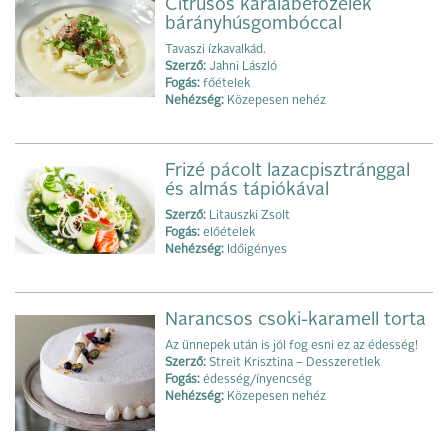
Citrusos karalábéfőzelék
bárányhúsgombóccal
Tavaszi ízkavalkád.
Szerző:
Jahni László
Fogás:
főételek
Nehézség:
Közepesen nehéz
Frizé pácolt lazacpisztránggal
és almás tápiókával
Szerző:
Litauszki Zsolt
Fogás:
előételek
Nehézség:
Időigényes
Narancsos csoki-karamell torta
Az ünnepek után is jól fog esni ez az édesség!
Szerző:
Streit Krisztina – Desszeretlek
Fogás:
édesség/ínyencség
Nehézség:
Közepesen nehéz