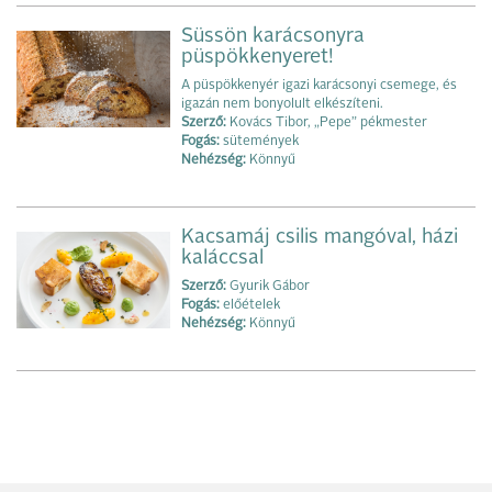
Süssön karácsonyra
püspökkenyeret!
A püspökkenyér igazi karácsonyi csemege, és
igazán nem bonyolult elkészíteni.
Szerző:
Kovács Tibor, „Pepe” pékmester
Fogás:
sütemények
Nehézség:
Könnyű
Kacsamáj csilis mangóval, házi
kaláccsal
Szerző:
Gyurik Gábor
Fogás:
előételek
Nehézség:
Könnyű