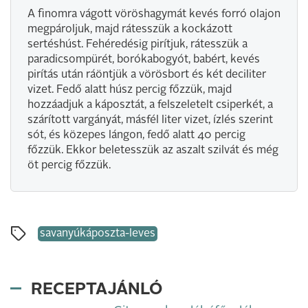
A finomra vágott vöröshagymát kevés forró olajon
megpároljuk, majd rátesszük a kockázott
sertéshúst. Fehéredésig pirítjuk, rátesszük a
paradicsompürét, borókabogyót, babért, kevés
pirítás után ráöntjük a vörösbort és két deciliter
vizet. Fedő alatt húsz percig főzzük, majd
hozzáadjuk a káposztát, a felszeletelt csiperkét, a
szárított vargányát, másfél liter vizet, ízlés szerint
sót, és közepes lángon, fedő alatt 40 percig
főzzük. Ekkor beletesszük az aszalt szilvát és még
öt percig főzzük.
savanyúkáposzta-leves
RECEPTAJÁNLÓ