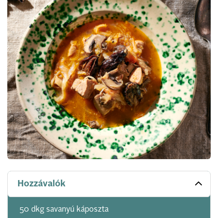
Hozzávalók
50 dkg savanyú káposzta