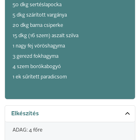
50 dkg sertéslapocka
5 dkg szárított vargánya
20 dkg barna csiperke
15 dkg (16 szem) aszalt szilva
1 nagy fej vöröshagyma
3 gerezd fokhagyma
4 szem borókabogyó
1 ek sűrített paradicsom
Elkészítés
ADAG: 4 főre