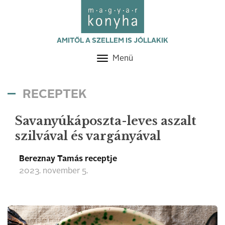
AMITŐL A SZELLEM IS JÓLLAKIK
Menü
Toggle
navigation
RECEPTEK
Savanyúkáposzta-leves aszalt
szilvával és vargányával
Bereznay Tamás receptje
2023. november 5.