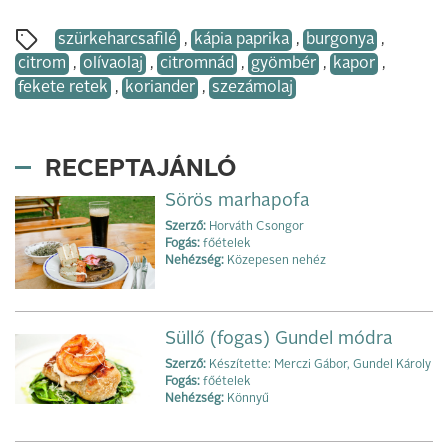
szürkeharcsafilé
,
kápia paprika
,
burgonya
,
citrom
,
olívaolaj
,
citromnád
,
gyömbér
,
kapor
,
fekete retek
,
koriander
,
szezámolaj
RECEPTAJÁNLÓ
Sörös marhapofa
Szerző:
Horváth Csongor
Fogás:
főételek
Nehézség:
Közepesen nehéz
Süllő (fogas) Gundel módra
Szerző:
Készítette: Merczi Gábor, Gundel Károly
Fogás:
főételek
Nehézség:
Könnyű