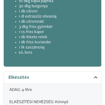
10 dkg kápia paprika
30 dkg burgonya
1 db citrom
1 dl extraszűz olívaolaj
1 db citromnád
3 dkg friss gyömbér
1 cs friss kapor
1 db fekete retek
1 dk friss koriander
1 tk szezámolaj
só, bors
Elkészítés
ADAG: 4 főre
ELKÉSZÍTÉSI NEHÉZSÉG: Könnyű