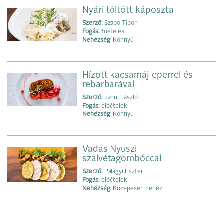
Nyári töltött káposzta
Szerző:
Szabó Tibor
Fogás:
főételek
Nehézség:
Könnyű
Hízott kacsamáj eperrel és
rebarbarával
Szerző:
Jahni László
Fogás:
előételek
Nehézség:
Könnyű
Vadas Nyuszi
szalvétagombóccal
Szerző:
Palágyi Eszter
Fogás:
előételek
Nehézség:
Közepesen nehéz