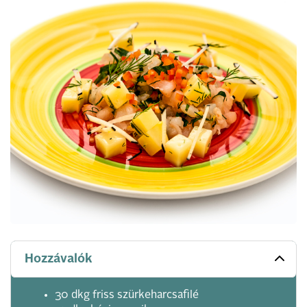
Hozzávalók
30 dkg friss szürkeharcsafilé