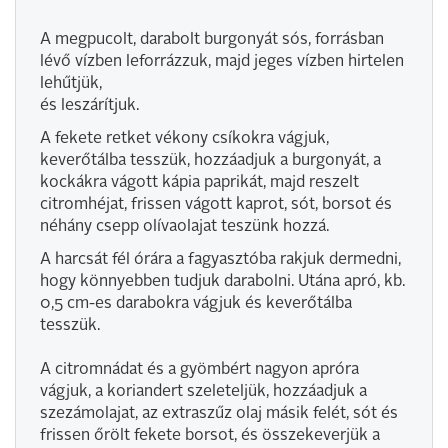
A megpucolt, darabolt burgonyát sós, forrásban
lévő vízben leforrázzuk, majd jeges vízben hirtelen
lehűtjük,
és leszárítjuk.
A fekete retket vékony csíkokra vágjuk,
keverőtálba tesszük, hozzáadjuk a burgonyát, a
kockákra vágott kápia paprikát, majd reszelt
citromhéjat, frissen vágott kaprot, sót, borsot és
néhány csepp olívaolajat teszünk hozzá.
A harcsát fél órára a fagyasztóba rakjuk dermedni,
hogy könnyebben tudjuk darabolni. Utána apró, kb.
0,5 cm-es darabokra vágjuk és keverőtálba
tesszük.
A citromnádat és a gyömbért nagyon apróra
vágjuk, a koriandert szeleteljük, hozzáadjuk a
szezámolajat, az extraszűz olaj másik felét, sót és
frissen őrölt fekete borsot, és összekeverjük a