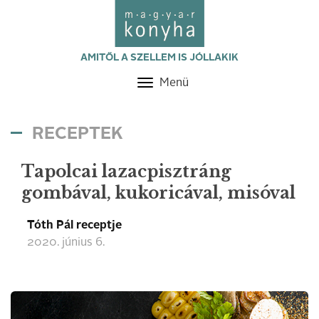
AMITŐL A SZELLEM IS JÓLLAKIK
Menü
Toggle
navigation
RECEPTEK
Tapolcai lazacpisztráng
gombával, kukoricával, misóval
Tóth Pál receptje
2020. június 6.