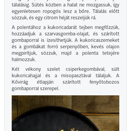
tálalásig. Sütés közben a halat ne mozgassuk, így
egyenletesen ropogós lesz a bőre. Tálalás előtt
sózzuk, és egy citrom héját reszeljük rá.
A polentához a kukoricadarát tejben megfőzzük,
hozzáadjuk a szarvasgomba-olajat, és szárított
gombaporral is ízesíthetjük. A kukoricaszemeket
és a gombákat forró serpenyőben, kevés olajon
megpirítjuk, sózzuk, majd a polenta tetejére
halmozzuk.
Két vékony szelet csiperkegombával, sült
kukoricahajjal és a misopasztával tálaljuk. A
Kővirág étlapján szárított fenyőtobozos
gombaporral szerepel.