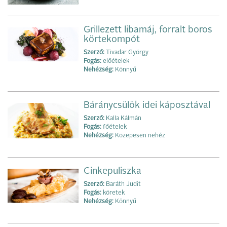
Grillezett libamáj, forralt boros
körtekompót
Szerző:
Tivadar György
Fogás:
előételek
Nehézség:
Könnyű
Báránycsülök idei káposztával
Szerző:
Kalla Kálmán
Fogás:
főételek
Nehézség:
Közepesen nehéz
Cinkepuliszka
Szerző:
Baráth Judit
Fogás:
köretek
Nehézség:
Könnyű