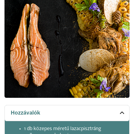
Hozzávalók
1 db közepes méretű lazacpisztráng