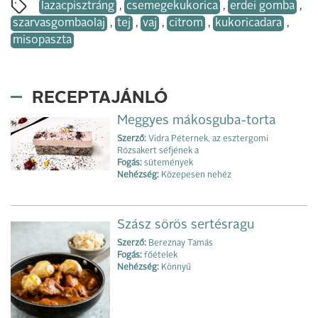
lazacpisztráng
,
csemegekukorica
,
erdei gomba
,
szarvasgombaolaj
,
tej
,
vaj
,
citrom
,
kukoricadara
,
misopaszta
RECEPTAJÁNLÓ
Meggyes mákosguba-torta
Szerző:
Vidra Péternek, az esztergomi
Rózsakert séfjének a
Fogás:
sütemények
Nehézség:
Közepesen nehéz
Szász sörös sertésragu
Szerző:
Bereznay Tamás
Fogás:
főételek
Nehézség:
Könnyű