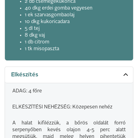
2 db csemegekukorica
40 dkg erdei gomba vegyesen
1 ek szarvasgombaolaj
10 dkg kukoricadara
5 dl tej
8 dkg vaj
1 db citrom
1 tk misopaszta
Elkészítés
ADAG: 4 főre
ELKÉSZÍTÉSI NEHÉZSÉG: Közepesen nehéz
A halat kifilézzük, a bőrös oldalát forró
serpenyőben kevés olajon 4-5 perc alatt
megsütjük, majd meleg helyen pihentetjük