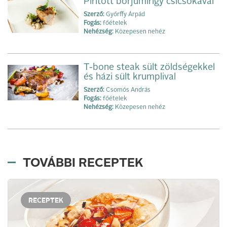
Pirított borjúmirigy csicsókával
Szerző:
Győrffy Árpád
Fogás:
főételek
Nehézség:
Közepesen nehéz
T-bone steak sült zöldségekkel
és házi sült krumplival
Szerző:
Csomós András
Fogás:
főételek
Nehézség:
Közepesen nehéz
TOVÁBBI RECEPTEK
RECEPTEK