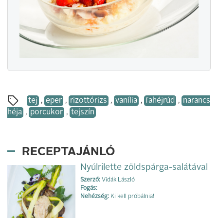
tej
,
eper
,
rizottórizs
,
vanília
,
fahéjrúd
,
narancs
héja
,
porcukor
,
tejszín
RECEPTAJÁNLÓ
Nyúlrilette zöldspárga-salátával
Szerző:
Vidák László
Fogás:
Nehézség:
Ki kell próbálnia!