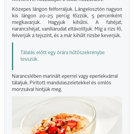
Közepes lángon felforraljuk. Lángelosztón nagyon
kis lángon 20-25 percig főzzük, 5 percenként
megkavarjuk. Hagyjuk kihűlni. A fahéjat,
narancshéjat, vaníliarudat eltávolítjuk. Míg a rizs fő,
felverjük a tejszínt, és a már kihűlt rizsbe keverjük.
Tálalás előtt egy órára hűtőszekrénybe
tesszük.
Narancslében marinált eperrel vagy eperlekvárral
tálaljuk. Pirított mandulaszeletekkel és omlós
morzsával hintjük meg.