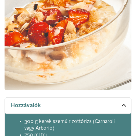
Hozzávalók
300 g kerek szemű rizottórizs (Carnaroli
vagy Arborio)
750 ml tej