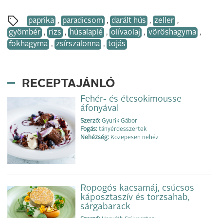
paprika
,
paradicsom
,
darált hús
,
zeller
,
gyömbér
,
rizs
,
húsalaplé
,
olívaolaj
,
vöröshagyma
,
fokhagyma
,
zsírszalonna
,
tojás
RECEPTAJÁNLÓ
Fehér- és étcsokimousse
áfonyával
Szerző:
Gyurik Gábor
Fogás:
tányérdesszertek
Nehézség:
Közepesen nehéz
Ropogós kacsamáj, csúcsos
káposztaszív és torzsahab,
sárgabarack