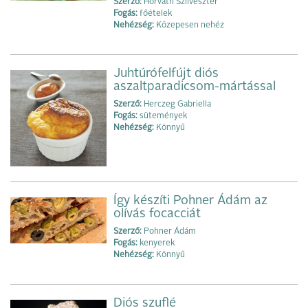
Szerző:
Horváth Szilveszter
Fogás:
főételek
Nehézség:
Közepesen nehéz
Juhtúrófelfújt diós
aszaltparadicsom-mártással
Szerző:
Herczeg Gabriella
Fogás:
sütemények
Nehézség:
Könnyű
Így készíti Pohner Ádám az
olívás focacciát
Szerző:
Pohner Ádám
Fogás:
kenye‌rek
Nehézség:
Könnyű
Diós szuflé