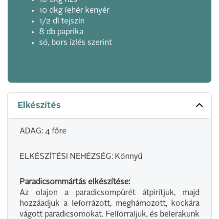
10 dkg rizs
10 dkg fehér kenyér
1/2 dl tejszín
8 db paprika
só, bors ízlés szerint
Elkészítés
ADAG: 4 főre
ELKÉSZÍTÉSI NEHÉZSÉG: Könnyű
Paradicsommártás elkészítése:
Az olajon a paradicsompürét átpirítjuk, majd
hozzáadjuk a leforrázott, meghámozott, kockára
vágott paradicsomokat. Felforraljuk, és belerakunk