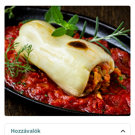
Hozzávalók