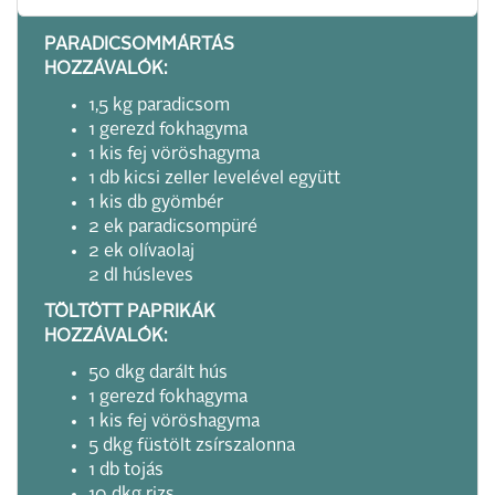
PARADICSOMMÁRTÁS
HOZZÁVALÓK:
1,5 kg paradicsom
1 gerezd fokhagyma
1 kis fej vöröshagyma
1 db kicsi zeller levelével együtt
1 kis db gyömbér
2 ek paradicsompüré
2 ek olívaolaj
2 dl húsleves
TÖLTÖTT PAPRIKÁK
HOZZÁVALÓK:
50 dkg darált hús
1 gerezd fokhagyma
1 kis fej vöröshagyma
5 dkg füstölt zsírszalonna
1 db tojás