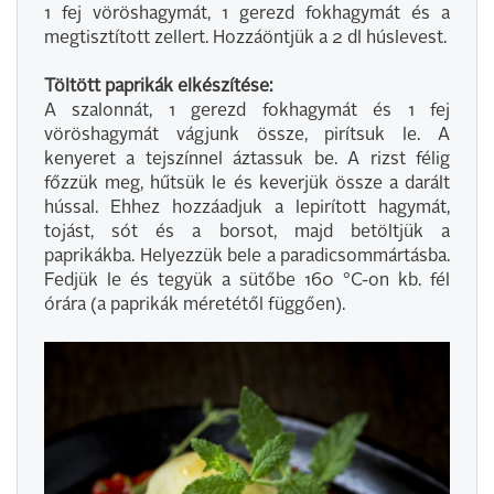
1 fej vöröshagymát, 1 gerezd fokhagymát és a
megtisztított zellert. Hozzáöntjük a 2 dl húslevest.
Töltött paprikák elkészítése:
A szalonnát, 1 gerezd fokhagymát és 1 fej
vöröshagymát vágjunk össze, pirítsuk le. A
kenyeret a tejszínnel áztassuk be. A rizst félig
főzzük meg, hűtsük le és keverjük össze a darált
hússal. Ehhez hozzáadjuk a lepirított hagymát,
tojást, sót és a borsot, majd betöltjük a
paprikákba. Helyezzük bele a paradicsommártásba.
Fedjük le és tegyük a sütőbe 160 °C-on kb. fél
órára (a paprikák méretétől függően).