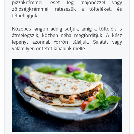
pizzakrémmel, eset leg majonézzel vagy
zöldségkrémmel, rátesszük a tölteléket, és
félbehajtjuk.
Közepes lángon addig sütjük, amíg a töltelék is
átmelegszik, közben néha megfordítjuk. A kész
lepényt azonnal, forrón tálaljuk. Salátát vagy
valamilyen öntetet kínálunk mellé.