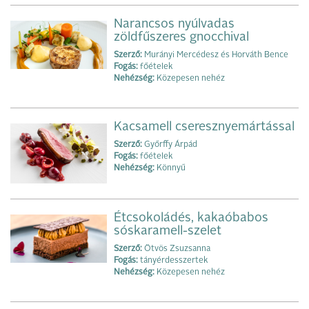
Narancsos nyúlvadas
zöldfűszeres gnocchival
Szerző:
Murányi Mercédesz és Horváth Bence
Fogás:
főételek
Nehézség:
Közepesen nehéz
Kacsamell cseresznyemártással
Szerző:
Győrffy Árpád
Fogás:
főételek
Nehézség:
Könnyű
Étcsokoládés, kakaóbabos
sóskaramell-szelet
Szerző:
Ötvös Zsuzsanna
Fogás:
tányérdesszertek
Nehézség:
Közepesen nehéz