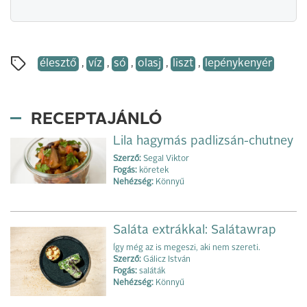
élesztő
,
víz
,
só
,
olasj
,
liszt
,
lepénykenyér
RECEPTAJÁNLÓ
Lila hagymás padlizsán-chutney
Szerző:
Segal Viktor
Fogás:
köretek
Nehézség:
Könnyű
Saláta extrákkal: Salátawrap
Így még az is megeszi, aki nem szereti.
Szerző:
Gálicz István
Fogás:
saláták
Nehézség:
Könnyű