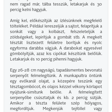
nem ragad már, tálba tesszük, letakarjuk és 30
percig kelni hagyjuk.
Amíg kel, előkészítjük az ízlésünknek megfelelő
tölteléket. Például lereszeljük a sajtot, felaprítjuk a
sonkát vagy a kolbászt, felszeleteljük a
zöldségeket, lepirítjuk a gombát stb. A megkelt
tésztát lisztezett felületre borítjuk és nyolc
egyforma darabba vágjuk. A darabokat egyesével
gömbölyítjük, azaz kis cipókat készítünk belőlük.
Letakarjuk és 10 percig pihenni hagyjuk.
Egy 26-28 cm nagyságú, tapadásmentes bevonatú
serpenyőt felmelegítünk. A munkapultra öntünk
egy evőkanál olajat, a közepére teszünk egy
tésztagombócot, és olajos kézzel vékony körlapot
nyújtunk-simítunk belőle. A felmelegített
serpenyőbe csúsztatjuk és kb. 2 percig sütjük.
Amikor a tészta felülete szép hólyagos,
megfordítjuk. Megkenjük tejföllel vagy