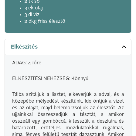
2 tk só
3 ek olaj
3 dl víz
2 dkg friss élesztő
Elkészítés
ADAG: 4 főre
ELKÉSZÍTÉSI NEHÉZSÉG: Könnyű
Tálba szitáljuk a lisztet, elkeverjük a sóval, és a
közepébe mélyedést készítünk. Ide öntjük a vizet
és az olajat, majd belemorzsoljuk az élesztőt. Az
ujjainkkal összeszedjük a tésztát, s amikor
összeáll egy gombóccá, kitesszük a deszkára és
határozott, erőteljes mozdulatokkal rugalmas,
sima, fényes felületű tésztát dagasztunk. Amikor