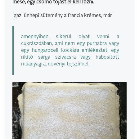
mese, egy csomó tojást el kell főzni.
Igazi ünnepi sütemény a francia krémes, már
amennyiben sikerül olyat venni a
cukrászdában, ami nem egy purhabra vagy
egy hungarocell kockára emlékeztet, egy
rikító sárga szivacsra vagy habosított
műanyagra, növényi tejszínnel.