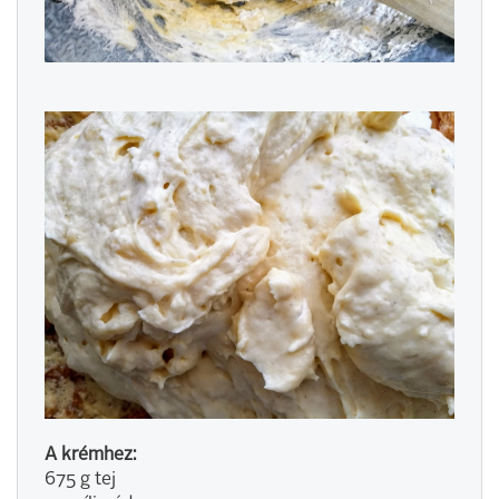
A krémhez:
675 g tej