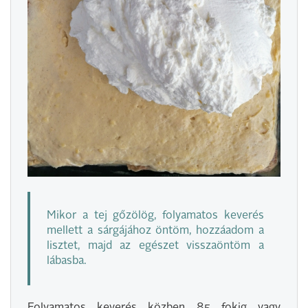
Mikor a tej gőzölög, folyamatos keverés
mellett a sárgájához öntöm, hozzáadom a
lisztet, majd az egészet visszaöntöm a
lábasba.
Folyamatos keverés közben 85 fokig vagy