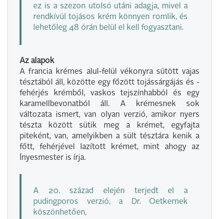
ez is a szezon utolsó utáni adagja, mivel a
rendkívül tojásos krém könnyen romlik, és
lehetőleg 48 órán belül el kell fogyasztani.
Az alapok
A francia krémes alul-felül vékonyra sütött vajas
tésztából áll, közötte egy főzött tojássárgájás és -
fehérjés krémből, vaskos tejszínhabból és egy
karamellbevonatból áll. A krémesnek sok
változata ismert, van olyan verzió, amikor nyers
tészta között sütik meg a krémet, egyfajta
piteként, van, amelyikben a sült tésztára kenik a
főtt, fehérjével lazított krémet, mint ahogy az
Ínyesmester is írja.
A 20. század elején terjedt el a
pudingporos verzió, a Dr. Oetkernek
köszönhetően,