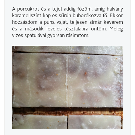
A porcukrot és a tejet addig főzöm, amíg halvány
karamellszínt kap és sűrűn buborékozva fő. Ekkor
hozzáadom a puha vajat, teljesen simár keverem
és a második leveles tésztalapra öntöm. Meleg
vizes spatulával gyorsan rásimítom.