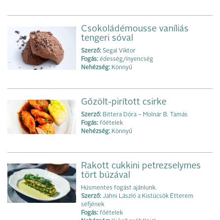
Csokoládémousse vaníliás
tengeri sóval
Szerző:
Segal Viktor
Fogás:
édesség/ínyencség
Nehézség:
Könnyű
Gőzölt-pirított csirke
Szerző:
Bittera Dóra – Molnár B. Tamás
Fogás:
főételek
Nehézség:
Könnyű
Rakott cukkini petrezselymes
tört búzával
Húsmentes fogást ajánlunk.
Szerző:
Jahni László a Kistücsök Étterem
séfjének
Fogás:
főételek