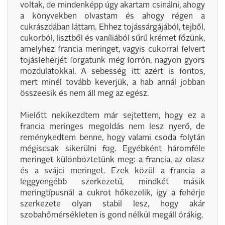
voltak, de mindenképp úgy akartam csinálni, ahogy
a könyvekben olvastam és ahogy régen a
cukrászdában láttam. Ehhez tojássárgájából, tejből,
cukorból, lisztből és vaníliából sűrű krémet főzünk,
amelyhez francia meringet, vagyis cukorral felvert
tojásfehérjét forgatunk még forrón, nagyon gyors
mozdulatokkal. A sebesség itt azért is fontos,
mert minél tovább keverjük, a hab annál jobban
összeesik és nem áll meg az egész.
Mielőtt nekikezdtem már sejtettem, hogy ez a
francia meringes megoldás nem lesz nyerő, de
reménykedtem benne, hogy valami csoda folytán
mégiscsak sikerülni fog. Egyébként háromféle
meringet különböztetünk meg: a francia, az olasz
és a svájci meringet. Ezek közül a francia a
leggyengébb szerkezetű, mindkét másik
meringtípusnál a cukrot hőkezelik, így a fehérje
szerkezete olyan stabil lesz, hogy akár
szobahőmérsékleten is gond nélkül megáll órákig.