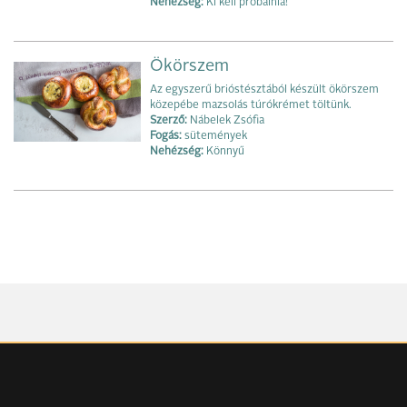
Nehézség:
Ki kell próbálnia!
Ökörszem
Az egyszerű brióstésztából készült ökörszem
közepébe mazsolás túrókrémet töltünk.
Szerző:
Nábelek Zsófia
Fogás:
sütemények
Nehézség:
Könnyű