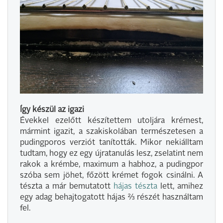
Így készül az igazi
Évekkel ezelőtt készítettem utoljára krémest,
mármint igazit, a szakiskolában természetesen a
pudingporos verziót tanították. Mikor nekiálltam
tudtam, hogy ez egy újratanulás lesz, zselatint nem
rakok a krémbe, maximum a habhoz, a pudingpor
szóba sem jöhet, főzött krémet fogok csinálni. A
tészta a már bemutatott
hájas tészta
lett, amihez
egy adag behajtogatott hájas ⅔ részét használtam
fel.