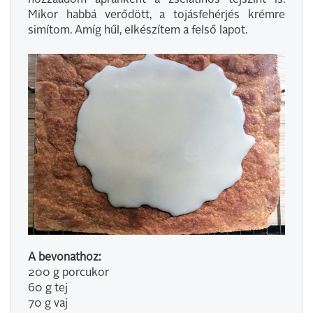
Mikor habbá verődött, a tojásfehérjés krémre
simítom. Amíg hűl, elkészítem a felső lapot.
A bevonathoz:
200 g porcukor
60 g tej
70 g vaj