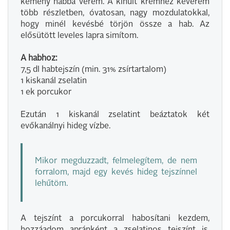
kemény habbá verem. A kihűlt krémhez keverem
több részletben, óvatosan, nagy mozdulatokkal,
hogy minél kevésbé törjön össze a hab. Az
elősütött leveles lapra simítom.
A habhoz:
7,5 dl habtejszín (min. 31% zsírtartalom)
1 kiskanál zselatin
1 ek porcukor
Ezután 1 kiskanál zselatint beáztatok két
evőkanálnyi hideg vízbe.
Mikor megduzzadt, felmelegítem, de nem
forralom, majd egy kevés hideg tejszínnel
lehűtöm.
A tejszínt a porcukorral habosítani kezdem,
hozzáadom apránként a zselatinos tejszínt is.