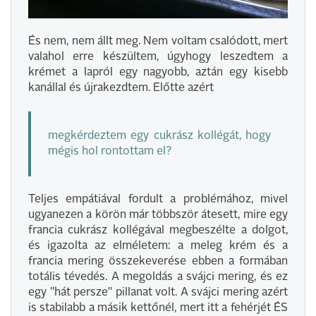
És nem, nem állt meg. Nem voltam csalódott, mert
valahol erre készültem, úgyhogy leszedtem a
krémet a lapról egy nagyobb, aztán egy kisebb
kanállal és újrakezdtem. Előtte azért
megkérdeztem egy cukrász kollégát, hogy
mégis hol rontottam el?
Teljes empátiával fordult a problémához, mivel
ugyanezen a körön már többször átesett, mire egy
francia cukrász kollégával megbeszélte a dolgot,
és igazolta az elméletem: a meleg krém és a
francia mering összekeverése ebben a formában
totális tévedés. A megoldás a svájci mering, és ez
egy "hát persze" pillanat volt. A svájci mering azért
is stabilabb a másik kettőnél, mert itt a fehérjét ÉS