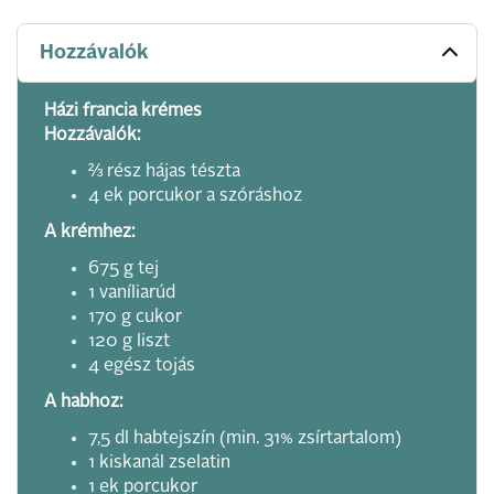
Hozzávalók
Házi francia krémes
Hozzávalók:
⅔ rész hájas tészta
4 ek porcukor a szóráshoz
A krémhez:
675 g tej
1 vaníliarúd
170 g cukor
120 g liszt
4 egész tojás
A habhoz:
7,5 dl habtejszín (min. 31% zsírtartalom)
1 kiskanál zselatin
1 ek porcukor