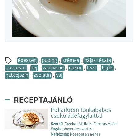
édesség
,
puding
,
krémes
,
hájas tészta
,
porcukor
,
tej
,
vaníliarúd
,
cukor
,
liszt
,
tojás
,
habtejszín
,
zselatin
,
vaj
RECEPTAJÁNLÓ
Pohárkrém tonkababos
csokoládéfagylalttal
Szerző:
Fazekas Attila és Fazekas Ádám
Fogás:
tányérdesszertek
Nehézség:
Közepesen nehéz