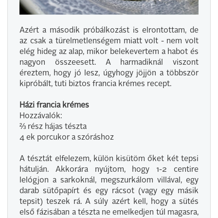
Azért a második próbálkozást is elrontottam, de
az csak a türelmetlenségem miatt volt - nem volt
elég hideg az alap, mikor belekevertem a habot és
nagyon összeesett. A harmadiknál viszont
éreztem, hogy jó lesz, úgyhogy jöjjön a többször
kipróbált, tuti biztos francia krémes recept.
Házi francia krémes
Hozzávalók:
⅔ rész hájas tészta
4 ek porcukor a szóráshoz
A tésztát elfelezem, külön kisütöm őket két tepsi
hátulján. Akkorára nyújtom, hogy 1-2 centire
lelógjon a sarkoknál, megszurkálom villával, egy
darab sütőpapírt és egy rácsot (vagy egy másik
tepsit) teszek rá. A súly azért kell, hogy a sütés
első fázisában a tészta ne emelkedjen túl magasra,