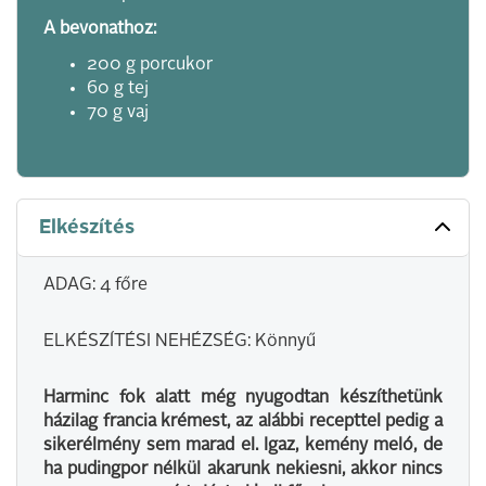
A bevonathoz:
200 g porcukor
60 g tej
70 g vaj
Elkészítés
ADAG: 4 főre
ELKÉSZÍTÉSI NEHÉZSÉG: Könnyű
Harminc fok alatt még nyugodtan készíthetünk
házilag francia krémest, az alábbi recepttel pedig a
sikerélmény sem marad el. Igaz, kemény meló, de
ha pudingpor nélkül akarunk nekiesni, akkor nincs