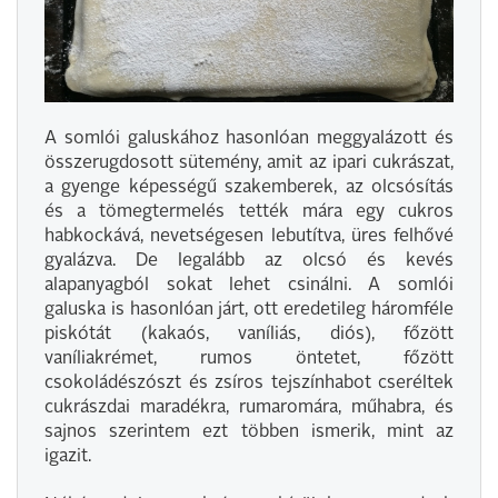
A somlói galuskához hasonlóan meggyalázott és
összerugdosott sütemény, amit az ipari cukrászat,
a gyenge képességű szakemberek, az olcsósítás
és a tömegtermelés tették mára egy cukros
habkockává, nevetségesen lebutítva, üres felhővé
gyalázva. De legalább az olcsó és kevés
alapanyagból sokat lehet csinálni. A somlói
galuska is hasonlóan járt, ott eredetileg háromféle
piskótát (kakaós, vaníliás, diós), főzött
vaníliakrémet, rumos öntetet, főzött
csokoládészószt és zsíros tejszínhabot cseréltek
cukrászdai maradékra, rumaromára, műhabra, és
sajnos szerintem ezt többen ismerik, mint az
igazit.