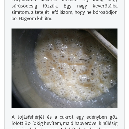
sűrűsödésig főzzük. Egy nagy keverőtálba
simítom, a tetejét lefóliázom, hogy ne bőrösödjön
be. Hagyom kihűlni.
A tojásfehérjét és a cukrot egy edényben gőz
fölött 80 fokig hevítem, majd habverővel kihűlésig