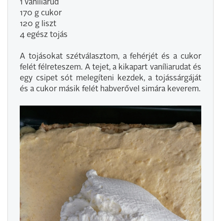
1 vaníliarúd
170 g cukor
120 g liszt
4 egész tojás
A tojásokat szétválasztom, a fehérjét és a cukor
felét félreteszem. A tejet, a kikapart vaníliarudat és
egy csipet sót melegíteni kezdek, a tojássárgáját
és a cukor másik felét habverővel simára keverem.