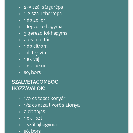
2-3 szál sárgarépa
1-2 szál fehérrépa
1 db zeller
1 fej vöröshagyma
3 gerezd fokhagyma
2 ek mustár
1 db citrom
1 dl tejszín
1 ek vaj
1 ek cukor
só, bors
SZALVÉTAGOMBÓC
HOZZÁVALÓK:
1/2 cs toast kenyér
1/2 cs aszalt vörös áfonya
2 db tojás
1 ek liszt
1 szál újhagyma
só, bors