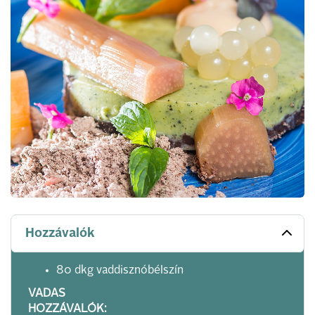
Hozzávalók
80 dkg vaddisznóbélszín
VADAS
HOZZÁVALÓK: