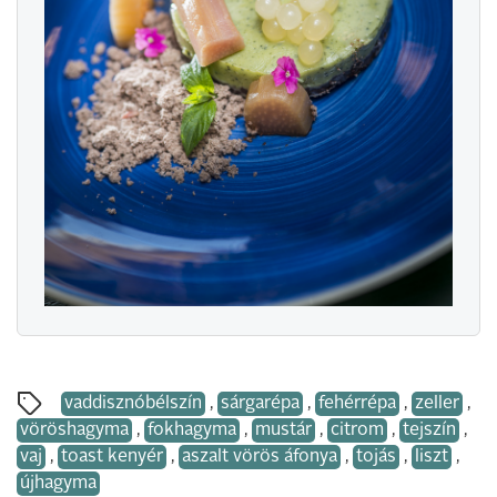
vaddisznóbélszín
,
sárgarépa
,
fehérrépa
,
zeller
,
vöröshagyma
,
fokhagyma
,
mustár
,
citrom
,
tejszín
,
vaj
,
toast kenyér
,
aszalt vörös áfonya
,
tojás
,
liszt
,
újhagyma