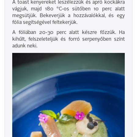
A toast kenyereket leszélezzük és apró kockákra
vágjuk, majd 180 °C-os sütőben 10 perc alatt
megsütjük. Bekeverjük a hozzávalókkal, és egy
fólia segítségével feltekerjük.
A fóliában 20-30 perc alatt készre főzzük. Ha
kihűlt, felszeleteljük és forró serpenyőben színt
adunk neki.