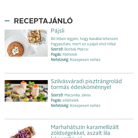
RECEPTAJÁNLÓ
Pájsli
Bő lében legyen, hogy kanállal lehessen
fogyasztani, mert ez a pájsli első titka!
Szerző:
Borbás Marcsi
Fogás:
főételek
Nehézség:
Közepesen nehéz
Szilvásváradi pisztrángrolád
tormás édesköménnyel
Szerző:
Macsinka János
Fogás:
előételek
Nehézség:
Közepesen nehéz
Marhahátszín karamellizált
zöldségekkel, aszalt lila