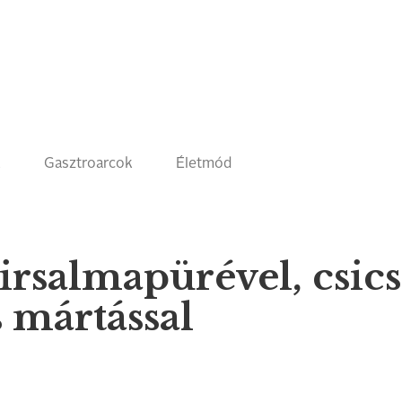
k
Gasztroarcok
Életmód
rsalmapürével, csics
s mártással