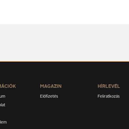
MÁCIÓK
MAGAZIN
HÍRLEVÉL
zum
Előfizetés
Feliratkozás
lat
elem