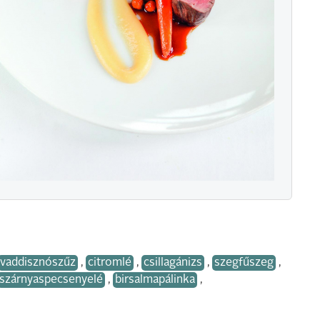
vaddisznószűz
,
citromlé
,
csillagánizs
,
szegfűszeg
,
szárnyaspecsenyelé
,
birsalmapálinka
,