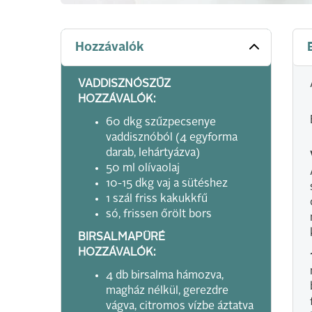
Hozzávalók
VADDISZNÓSZŰZ
HOZZÁVALÓK:
60 dkg szűzpecsenye
vaddisznóból (4 egyforma
darab, lehártyázva)
50 ml olívaolaj
10-15 dkg vaj a sütéshez
1 szál friss kakukkfű
só, frissen őrölt bors
BIRSALMAPÜRÉ
HOZZÁVALÓK:
4 db birsalma hámozva,
magház nélkül, gerezdre
vágva, citromos vízbe áztatva