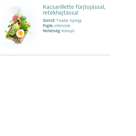
Kacsarillette fürjtojással,
retekhajtással
Szerző:
Tivadar György
Fogás:
előételek
Nehézség:
Könnyű