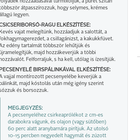
folyadék hozzáadásával turmixoljuk, a pürét szitán
többször átpasszírozzuk, hogy selymes, krémes
állagú legyen.
CSICSERIBORSÓ-RAGU ELKÉSZÍTÉSE:
Kevés vajat melegítünk, hozzáadjuk a salottát, a
fokhagymagerezdet, a csillagánizst, a kakukkfüvet.
Az edény tartalmát többször lehűtjük és
újramelegítjük, majd hozzákeverjük a többi
hozzávalót. Felforraljuk, s ha kell, utólag is ízesítjük.
PECSENYELÉ BIRSPÁLINKÁVAL ELKÉSZÍTÉSE:
A vajjal montírozott pecsenyelébe keverjük a
pálinkát, majd kóstolás után még igény szerint
sózzuk és borsozzuk.
MEGJEGYZÉS:
A pecsenyeléhez csirkeaprólékot 2 cm-es
darabokra vágunk, és olajon (vagy sütőben)
60 perc alatt aranybarnára pirítjuk. Az utolsó
10-15 percben negyedelt hagymát és zúzott