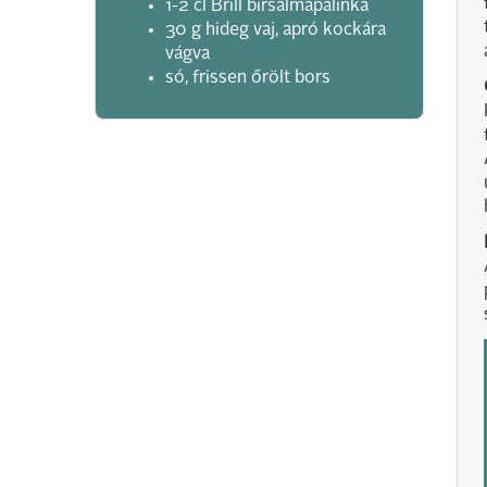
1-2 cl Brill birsalmapálinka
30 g hideg vaj, apró kockára
vágva
só, frissen őrölt bors