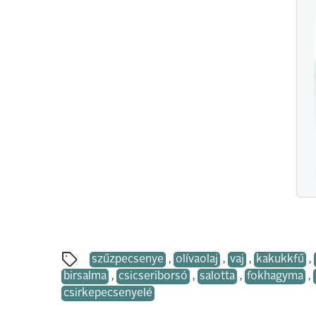
szűzpecsenye
,
olívaolaj
,
vaj
,
kakukkfű
,
birsalma
,
csicseriborsó
,
salotta
,
fokhagyma
,
csirkepecsenyelé