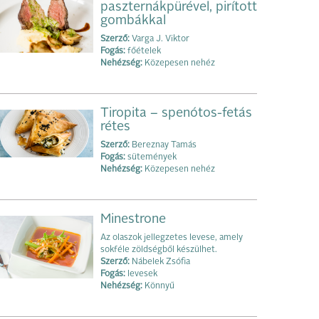
paszternákpürével, pirított
gombákkal
Szerző:
Varga J. Viktor
Fogás:
főételek
Nehézség:
Közepesen nehéz
Tiropita – spenótos-fetás
rétes
Szerző:
Bereznay Tamás
Fogás:
sütemények
Nehézség:
Közepesen nehéz
Minestrone
Az olaszok jellegzetes levese, amely
sokféle zöldségből készülhet.
Szerző:
Nábelek Zsófia
Fogás:
levesek
Nehézség:
Könnyű