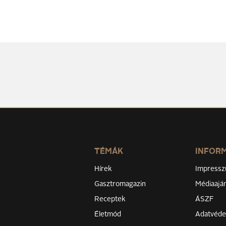
TÉMÁK
INFOR
Hírek
Impress
Gasztromagazin
Médiaaján
Receptek
ÁSZF
Életmód
Adatvéd