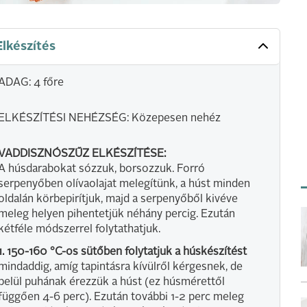
Elkészítés
ADAG: 4 főre
ELKÉSZÍTÉSI NEHÉZSÉG: Közepesen nehéz
VADDISZNÓSZŰZ ELKÉSZÍTÉSE:
A húsdarabokat sózzuk, borsozzuk. Forró
serpenyőben olívaolajat melegítünk, a húst minden
oldalán körbepirítjuk, majd a serpenyőből kivéve
meleg helyen pihentetjük néhány percig. Ezután
kétféle módszerrel folytathatjuk.
1.
150-160 °C-os sütőben folytatjuk a húskészítést
mindaddig, amíg tapintásra kívülről kérgesnek, de
belül puhának érezzük a húst (ez húsmérettől
függően 4-6 perc). Ezután további 1-2 perc meleg