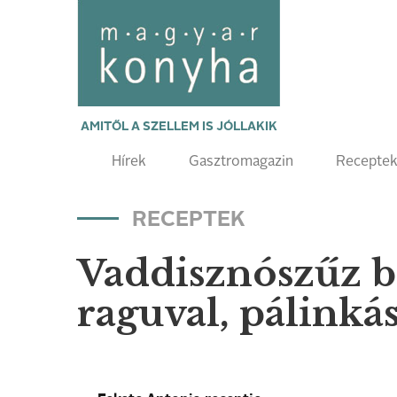
AMITŐL A SZELLEM IS JÓLLAKIK
Hírek
Gasztromagazin
Recepte
RECEPTEK
Vaddisznószűz bi
raguval, pálinká