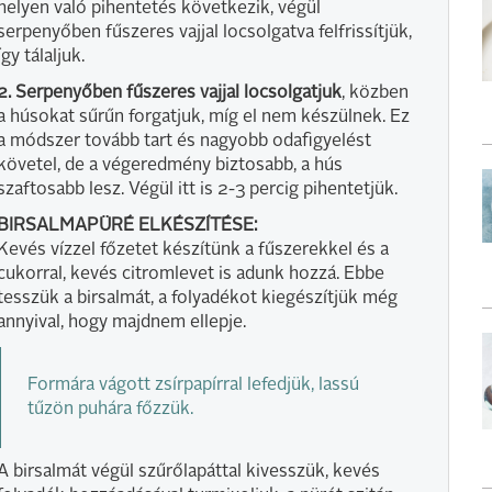
helyen való pihentetés következik, végül
serpenyőben fűszeres vajjal locsolgatva felfrissítjük,
így tálaljuk.
2. Serpenyőben fűszeres vajjal locsolgatjuk
, közben
a húsokat sűrűn forgatjuk, míg el nem készülnek. Ez
a módszer tovább tart és nagyobb odafigyelést
követel, de a végeredmény biztosabb, a hús
szaftosabb lesz. Végül itt is 2-3 percig pihentetjük.
BIRSALMAPÜRÉ ELKÉSZÍTÉSE:
Kevés vízzel főzetet készítünk a fűszerekkel és a
cukorral, kevés citromlevet is adunk hozzá. Ebbe
tesszük a birsalmát, a folyadékot kiegészítjük még
annyival, hogy majdnem ellepje.
Formára vágott zsírpapírral lefedjük, lassú
tűzön puhára főzzük.
A birsalmát végül szűrőlapáttal kivesszük, kevés