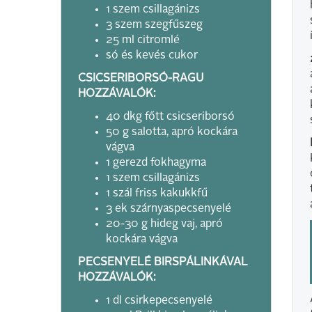
1 szem csillagánizs
3 szem szegfűszeg
25 ml citromlé
só és kevés cukor
CSICSERIBORSÓ-RAGU
HOZZÁVALÓK:
40 dkg főtt csicseriborsó
50 g salotta, apró kockára
vágva
1 gerezd fokhagyma
1 szem csillagánizs
1 szál friss kakukkfű
3 ek szárnyaspecsenyelé
20-30 g hideg vaj, apró
kockára vágva
PECSENYELÉ BIRSPÁLINKÁVAL
HOZZÁVALÓK:
1 dl csirkepecsenyelé